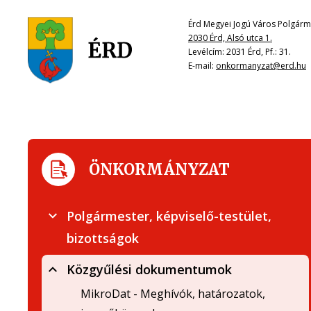
Érd Megyei Jogú Város Polgárme
2030 Érd, Alsó utca 1.
Levélcím: 2031 Érd, Pf.: 31.
E-mail:
onkormanyzat@erd.hu
ÖNKORMÁNYZAT
Polgármester, képviselő-testület,
bizottságok
Közgyűlési dokumentumok
MikroDat - Meghívók, határozatok,