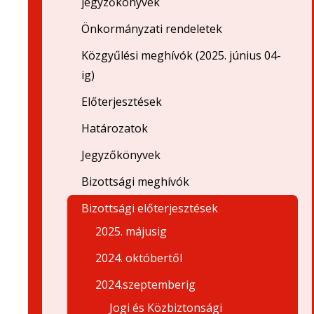
jegyzőkönyvek
Önkormányzati rendeletek
Közgyűlési meghívók (2025. június 04-
ig)
Előterjesztések
Határozatok
Jegyzőkönyvek
Bizottsági meghívók
Bizottsági előterjesztések
2025. májusig
2024. októbertől
2024.szeptemberig
Jogi és Közbiztonsági