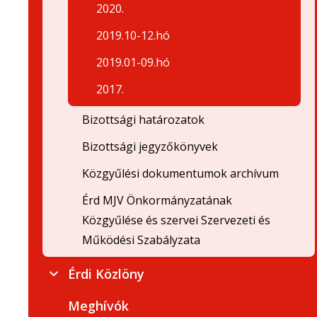
2020.
2019.10-12.hó
2019.01-09.hó
2017.
Bizottsági határozatok
Bizottsági jegyzőkönyvek
Közgyűlési dokumentumok archívum
Érd MJV Önkormányzatának
Közgyűlése és szervei Szervezeti és
Működési Szabályzata
Érdi Közlöny
Meghívók