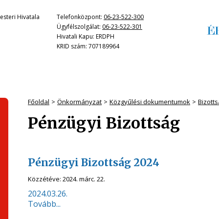
steri Hivatala
Telefonközpont:
06-23-522-300
Ügyfélszolgálat:
06-23-522-301
Hivatali Kapu: ERDPH
KRID szám: 707189964
Főoldal
Önkormányzat
Közgyűlési dokumentumok
Bizotts
Pénzügyi Bizottság
Pénzügyi Bizottság 2024
Közzétéve:
2024. márc. 22.
2024.03.26.
Tovább...