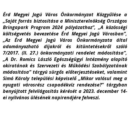
Érd Megyei Jogú Város Önkormányzat Közgyűlése a
„Saját forrás biztosítása a Miniszterelnökség Országos
Bringapark Program 2024 pályázathoz”, „A közösségi
költségvetés bevezetése Érd Megyei Jogú Városban”,
„Az Érd Megyei Jogú Város Önkormányzata által
adományozható díjakról és kitüntetésekről szóló
7/2017. (II. 27.) önkormányzati rendelet módosítása”,
„A Dr. Romics László Egészségügyi Intézmény alapító
okiratának és Szervezeti és Működési Szabályzatának
módosítása” tárgyú sürgős előterjesztéseket, valamint
Simó Károly települési képviselő „Mikor valósul meg a
nyugati városrész csapadékvíz rendezése?” tárgyban
benyújtott felvilágosítás kérését a 2023. december 14-
ei nyilvános ülésének napirendjére felveszi.