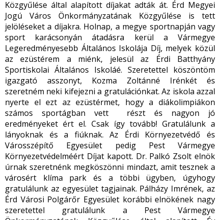
Közgyűlése által alapított díjakat adták át. Érd Megyei
Jogú Város Önkormányzatának Közgyűlése is tett
jelöléseket a díjakra. Holnap, a megye sportnapján vagy
sport karácsonyán átadásra kerül a Vármegye
Legeredményesebb Általános Iskolája Díj, melyek közül
az ezüstérem a miénk, jelesül az Érdi Batthyány
Sportiskolai Általános Iskoláé. Szeretettel köszöntöm
igazgató asszonyt, Kozma Zoltánné Irénkét és
szeretném neki kifejezni a gratulációnkat. Az iskola azzal
nyerte el ezt az ezüstérmet, hogy a diákolimpiákon
számos sportágban vett részt és nagyon jó
eredményeket ért el. Csak így tovább! Gratulálunk a
lányoknak és a fiúknak. Az Érdi Környezetvédő és
Városszépítő Egyesület pedig Pest Vármegye
Környezetvédelméért Díjat kapott. Dr. Palkó Zsolt elnök
úrnak szeretnénk megköszönni mindazt, amit tesznek a
városért klíma park és a többi ügyben, úgyhogy
gratulálunk az egyesület tagjainak. Pálházy Imrének, az
Érd Városi Polgárőr Egyesület korábbi elnökének nagy
szeretettel gratulálunk a Pest Vármegye