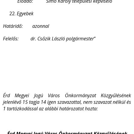
Előadó: Simó Károly települési képviselő
Egyebek
Határidő: azonnal
Felelős: dr. Csőzik László polgármester
”
Érd Megyei Jogú Város Önkormányzat Közgyűlésének
jelenlévő 15 tagja 14 igen szavazattal, nem szavazat nélkül és
1 tartózkodással az alábbi határozatot hozta:
Érd Megyei Jogú Város Önkormányzat Közgyűlésének