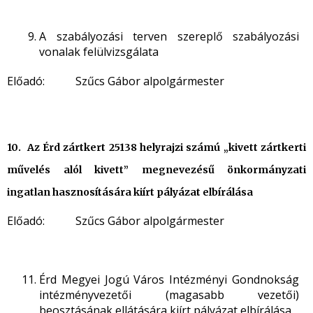
A szabályozási terven szereplő szabályozási
vonalak felülvizsgálata
Előadó: Szűcs Gábor alpolgármester
10. Az Érd zártkert 25138 helyrajzi számú „kivett zártkerti
művelés alól kivett” megnevezésű önkormányzati
ingatlan hasznosítására kiírt pályázat elbírálása
Előadó: Szűcs Gábor alpolgármester
Érd Megyei Jogú Város Intézményi Gondnokság
intézményvezetői (magasabb vezetői)
beosztásának ellátására kiírt pályázat elbírálása