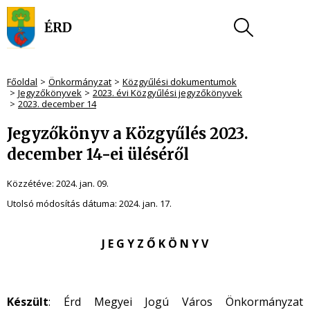
Főoldal
Önkormányzat
Közgyűlési dokumentumok
Jegyzőkönyvek
2023. évi Közgyűlési jegyzőkönyvek
2023. december 14
Jegyzőkönyv a Közgyűlés 2023.
december 14-ei üléséről
Közzétéve:
2024. jan. 09.
Utolsó módosítás dátuma:
2024. jan. 17.
J E G Y Z Ő K Ö N Y V
Készült
: Érd Megyei Jogú Város Önkormányzat