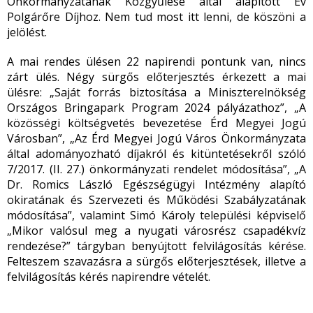
Önkormányzatának Közgyűlése által alapított Év
Polgárőre Díjhoz. Nem tud most itt lenni, de köszöni a
jelölést.
A mai rendes ülésen 22 napirendi pontunk van, nincs
zárt ülés. Négy sürgős előterjesztés érkezett a mai
ülésre: „Saját forrás biztosítása a Miniszterelnökség
Országos Bringapark Program 2024 pályázathoz”, „A
közösségi költségvetés bevezetése Érd Megyei Jogú
Városban”, „Az Érd Megyei Jogú Város Önkormányzata
által adományozható díjakról és kitüntetésekről szóló
7/2017. (II. 27.) önkormányzati rendelet módosítása”, „A
Dr. Romics László Egészségügyi Intézmény alapító
okiratának és Szervezeti és Működési Szabályzatának
módosítása”, valamint Simó Károly települési képviselő
„Mikor valósul meg a nyugati városrész csapadékvíz
rendezése?” tárgyban benyújtott felvilágosítás kérése.
Felteszem szavazásra a sürgős előterjesztések, illetve a
felvilágosítás kérés napirendre vételét.