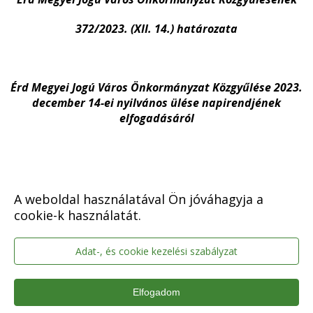
372/2023. (XII. 14.) határozata
Érd Megyei Jogú Város Önkormányzat Közgyűlése 2023.
december 14-ei nyilvános ülése napirendjének
elfogadásáról
A weboldal használatával Ön jóváhagyja a
Érd Megyei Jogú Város Önkormányzat Közgyűlése a
cookie-k használatát.
2023. december 14-ei nyilvános ülésének napirendjét
az alábbiak szerint fogadja el:
Adat-, és cookie kezelési szabályzat
Elfogadom