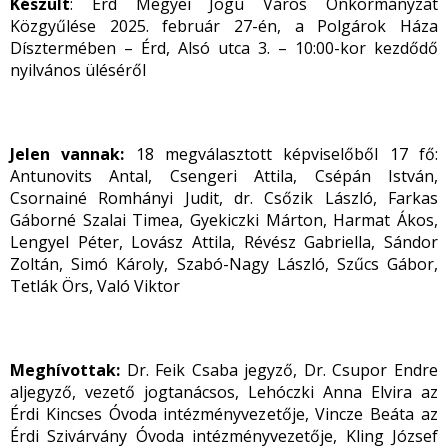
Készült
: Érd Megyei Jogú Város Önkormányzat
Közgyűlése 2025. február 27-én, a Polgárok Háza
Dísztermében – Érd, Alsó utca 3. – 10:00-kor kezdődő
nyilvános üléséről
Jelen vannak:
18 megválasztott képviselőből 17 fő:
Antunovits Antal, Csengeri Attila, Csépán István,
Csornainé Romhányi Judit, dr. Csőzik László, Farkas
Gáborné Szalai Timea, Gyekiczki Márton, Harmat Ákos,
Lengyel Péter, Lovász Attila, Révész Gabriella, Sándor
Zoltán, Simó Károly, Szabó-Nagy László, Szűcs Gábor,
Tetlák Örs, Való Viktor
Meghívottak:
Dr. Feik Csaba jegyző, Dr. Csupor Endre
aljegyző, vezető jogtanácsos, Lehóczki Anna Elvira az
Érdi Kincses Óvoda intézményvezetője, Vincze Beáta az
Érdi Szivárvány Óvoda intézményvezetője, Kling József