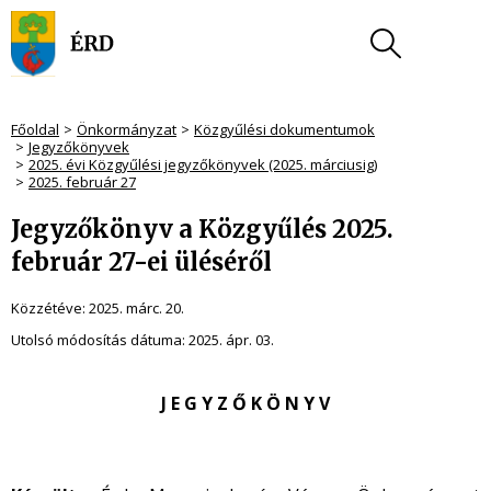
Főoldal
Önkormányzat
Közgyűlési dokumentumok
Jegyzőkönyvek
2025. évi Közgyűlési jegyzőkönyvek (2025. márciusig)
2025. február 27
Jegyzőkönyv a Közgyűlés 2025.
február 27-ei üléséről
Közzétéve:
2025. márc. 20.
Utolsó módosítás dátuma:
2025. ápr. 03.
J E G Y Z Ő K Ö N Y V