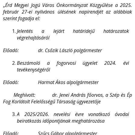
„
Érd Megyei Jogú Város Önkormányzat Közgyűlése a 2025.
február 27-ei nyilvános ülésének napirendjét az alábbiak
szerint fogadja el:
Jelentés a lejárt határidejű határozatok
végrehajtásáról
Előadó: dr. Csőzik László polgármester
Beszámoló a fogorvosi ügyelet 2024. évi
tevékenységéről
Előadó: Harmat Ákos alpolgármester
Meghívott: dr. Jenei András főorvos,
a Szép és Ép
Fog
Korlátolt Felelősségű Társaság
ügyvezetője
A 2025/2026. nevelési évre vonatkozó óvodai
beiratkozás időpontjának meghatározása
Előadó: Szűcs Gábor alpolgármester