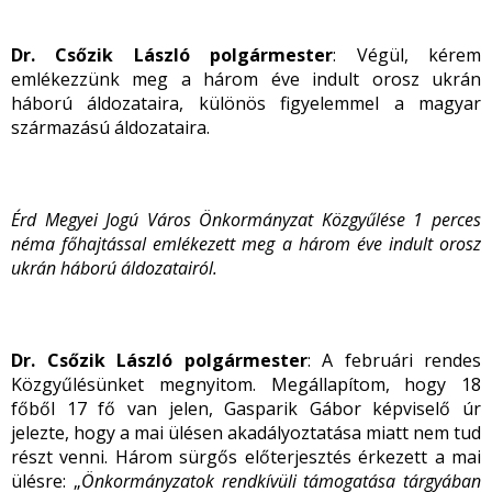
Dr. Csőzik László polgármester
: Végül, kérem
emlékezzünk meg a három éve indult orosz ukrán
háború áldozataira, különös figyelemmel a magyar
származású áldozataira.
Érd Megyei Jogú Város Önkormányzat Közgyűlése
1 perces
néma főhajtással emlékezett meg a három éve indult orosz
ukrán háború áldozatairól.
Dr. Csőzik László polgármester
: A februári rendes
Közgyűlésünket megnyitom. Megállapítom, hogy 18
főből 17 fő van jelen, Gasparik Gábor képviselő úr
jelezte, hogy a mai ülésen akadályoztatása miatt nem tud
részt venni. Három sürgős előterjesztés érkezett a mai
ülésre: „
Önkormányzatok rendkívüli támogatása tárgyában