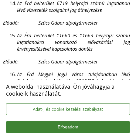
Az Érd belterület 6719 helyrajzi számú ingatlanon
lévő vízvezeték szolgalmi jog áthelyezése
Előadó: Szűcs Gábor alpolgármester
Az Érd belterület 11660 és 11663 helyrajzi számú
ingatlanokra vonatkozó elővásárlási jog
érvényesítésével kapcsolatos döntés
Előadó: Szűcs Gábor alpolgármester
Az Érd Megyei Jogú Város tulajdonában lévő
Százhalombatta külterület 0212/38 helyrajzi számú
A weboldal használatával Ön jóváhagyja a
szántó művelődési ágú ingatlan pályázat útján
cookie-k használatát.
történő hasznosítása
Előadó: Szűcs Gábor alpolgármester
Adat-, és cookie kezelési szabályzat
Tulajdonosi hozzájárulás megadása az Érdi Városi
Sportegyesület részére pályázat benyújtásához
Elfogadom