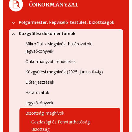
ÖNKORMÁNYZAT
Polgármester, képviselő-testület, bizottságok
Közgyűlési dokumentumok
MikroDat - Meghívók, határozatok,
jegyzőkönyvek
Önkormányzati rendeletek
Közgyűlési meghívók (2025. június 04-ig)
Előterjesztések
Határozatok
Jegyzőkönyvek
Bizottsági meghívók
Gazdasági és Fenntarthatósági
Bizottság