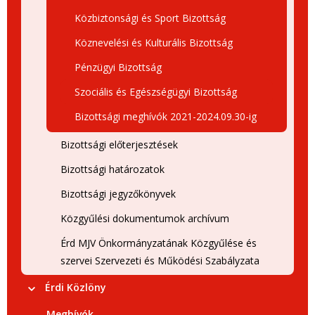
Közbiztonsági és Sport Bizottság
Köznevelési és Kulturális Bizottság
Pénzügyi Bizottság
Szociális és Egészségügyi Bizottság
Bizottsági meghívók 2021-2024.09.30-ig
Bizottsági előterjesztések
Bizottsági határozatok
Bizottsági jegyzőkönyvek
Közgyűlési dokumentumok archívum
Érd MJV Önkormányzatának Közgyűlése és
szervei Szervezeti és Működési Szabályzata
Érdi Közlöny
Meghívók