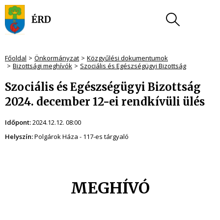
Főoldal
Önkormányzat
Közgyűlési dokumentumok
Bizottsági meghívók
Szociális és Egészségügyi Bizottság
Szociális és Egészségügyi Bizottság
2024. december 12-ei rendkívüli ülés
Időpont:
2024.12.12. 08:00
Helyszín:
Polgárok Háza - 117-es tárgyaló
MEGHÍVÓ