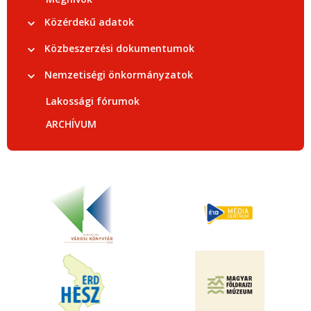
Közérdekű adatok
Közbeszerzési dokumentumok
Nemzetiségi önkormányzatok
Lakossági fórumok
ARCHÍVUM