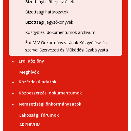
Bizottsági előterjesztések
Bizottsági határozatok
Bizottsági jegyzőkönyvek
Közgyűlési dokumentumok archívum
Érd MJV Önkormányzatának Közgyűlése és
szervei Szervezeti és Működési Szabályzata
Érdi Közlöny
Meghívók
Közérdekű adatok
Közbeszerzési dokumentumok
Nemzetiségi önkormányzatok
Lakossági fórumok
ARCHÍVUM