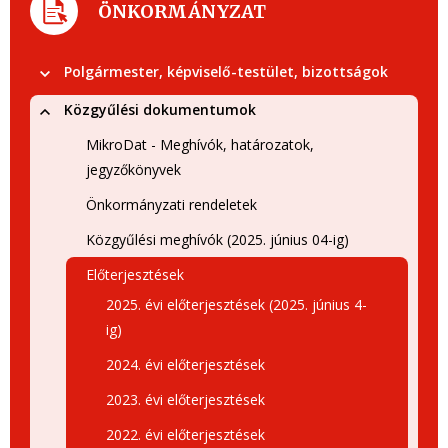
ÖNKORMÁNYZAT
Polgármester, képviselő-testület, bizottságok
Közgyűlési dokumentumok
MikroDat - Meghívók, határozatok,
jegyzőkönyvek
Önkormányzati rendeletek
Közgyűlési meghívók (2025. június 04-ig)
Előterjesztések
2025. évi előterjesztések (2025. június 4-
ig)
2024. évi előterjesztések
2023. évi előterjesztések
2022. évi előterjesztések