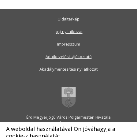
Oldaltérkép
Jogi nyilatkozat
Impresszum
Adatkezelési tájékoztató
Akadálymentesítési nyilatkozat
Érd Megyei Jogú Város Polgármesteri Hivatala
2030 Érd, Alsó utca 1.
A weboldal használatával Ön jóváhagyja a
Levélcím: 2031 Érd, Pf.: 31
cookie-k használatát.
E-mail:
onkormanyzat@erd.hu