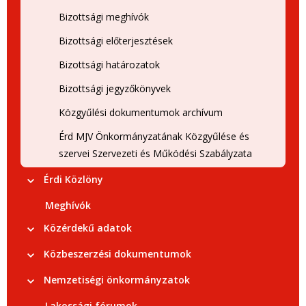
Bizottsági meghívók
Bizottsági előterjesztések
Bizottsági határozatok
Bizottsági jegyzőkönyvek
Közgyűlési dokumentumok archívum
Érd MJV Önkormányzatának Közgyűlése és
szervei Szervezeti és Működési Szabályzata
Érdi Közlöny
Meghívók
Közérdekű adatok
Közbeszerzési dokumentumok
Nemzetiségi önkormányzatok
Lakossági fórumok