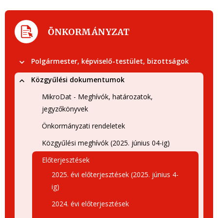
ÖNKORMÁNYZAT
Polgármester, képviselő-testület, bizottságok
Közgyűlési dokumentumok
MikroDat - Meghívók, határozatok,
jegyzőkönyvek
Önkormányzati rendeletek
Közgyűlési meghívók (2025. június 04-ig)
Előterjesztések
2025. évi előterjesztések (2025. június 4-
ig)
2024. évi előterjesztések