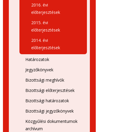
2016. évi
előterjesztések
2015. évi
előterjesztések
2014. évi
előterjesztések
Határozatok
Jegyzőkönyvek
Bizottsági meghívók
Bizottsági előterjesztések
Bizottsági határozatok
Bizottsági jegyzőkönyvek
Közgyűlési dokumentumok
archívum