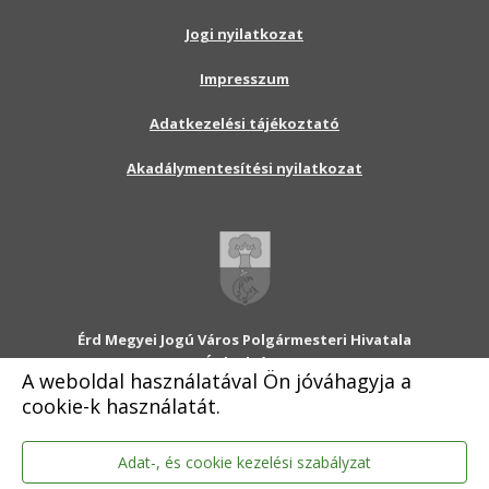
Jogi nyilatkozat
Impresszum
Adatkezelési tájékoztató
Akadálymentesítési nyilatkozat
Érd Megyei Jogú Város Polgármesteri Hivatala
2030 Érd, Alsó utca 1.
A weboldal használatával Ön jóváhagyja a
Levélcím: 2031 Érd, Pf.: 31
cookie-k használatát.
E-mail:
onkormanyzat@erd.hu
Telefonközpont:
06-23-522-300
Ügyfélszolgálat:
06-23-522-301
Adat-, és cookie kezelési szabályzat
Hivatali Kapu: ERDPH