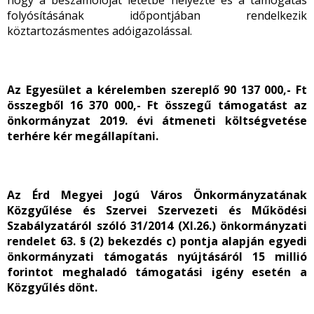
hogy a beszámolóját letétbe helyezte és a támogatás
folyósításának időpontjában rendelkezik
köztartozásmentes adóigazolással.
Az Egyesület a kérelemben szereplő 90 137 000,- Ft
összegből 16 370 000,- Ft összegű támogatást az
önkormányzat 2019. évi átmeneti költségvetése
terhére kér megállapítani.
Az Érd Megyei Jogú Város Önkormányzatának
Közgyűlése és Szervei Szervezeti és Működési
Szabályzatáról szóló 31/2014 (XI.26.) önkormányzati
rendelet 63. § (2) bekezdés c) pontja alapján egyedi
önkormányzati támogatás nyújtásáról 15 millió
forintot meghaladó támogatási igény esetén a
Közgyűlés dönt.