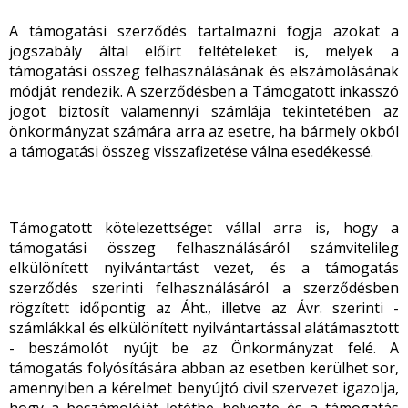
A támogatási szerződés tartalmazni fogja azokat a
jogszabály által előírt feltételeket is, melyek a
támogatási összeg felhasználásának és elszámolásának
módját rendezik. A szerződésben a Támogatott inkasszó
jogot biztosít valamennyi számlája tekintetében az
önkormányzat számára arra az esetre, ha bármely okból
a támogatási összeg visszafizetése válna esedékessé.
Támogatott kötelezettséget vállal arra is, hogy a
támogatási összeg felhasználásáról számvitelileg
elkülönített nyilvántartást vezet, és a támogatás
szerződés szerinti felhasználásáról a szerződésben
rögzített időpontig az Áht., illetve az Ávr. szerinti -
számlákkal és elkülönített nyilvántartással alátámasztott
- beszámolót nyújt be az Önkormányzat felé. A
támogatás folyósítására abban az esetben kerülhet sor,
amennyiben a kérelmet benyújtó civil szervezet igazolja,