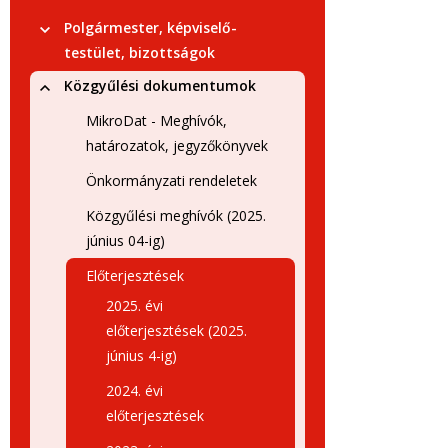
Polgármester, képviselő-
testület, bizottságok
Közgyűlési dokumentumok
MikroDat - Meghívók,
határozatok, jegyzőkönyvek
Önkormányzati rendeletek
Közgyűlési meghívók (2025.
június 04-ig)
Előterjesztések
2025. évi
előterjesztések (2025.
június 4-ig)
2024. évi
előterjesztések