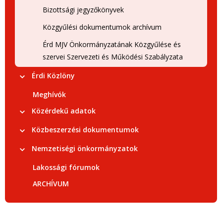
Bizottsági jegyzőkönyvek
Közgyűlési dokumentumok archívum
Érd MJV Önkormányzatának Közgyűlése és
szervei Szervezeti és Működési Szabályzata
Érdi Közlöny
Meghívók
Közérdekű adatok
Közbeszerzési dokumentumok
Nemzetiségi önkormányzatok
Lakossági fórumok
ARCHÍVUM