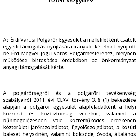
Tisztelt Közgyűlés!
Az Érdi Városi Polgárőr Egyesület a mellékletként csatolt
egyedi támogatás nyújtására irányuló kérelmet nyújtott
be Érd Megyei Jogú Város Polgármesteréhez, melyben
működése biztosítása érdekében az önkormányzat
anyagi támogatását kérte.
A polgárőrségről és a polgárőri tevékenység
szabályairól
2011. évi CLXV. törvény 3. § (1) bekezdése
alapján a polgárőr egyesület alapfeladatként a helyi
közrend és közbiztonság védelme, valamint a
bűnmegelőzésben való közreműködés érdekében
közterületi járőrszolgálatot, figyelőszolgálatot, a közúti
baleset helyszínén, valamint bölcsőde, óvoda, általános