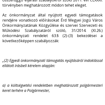
összefüggő eljárási szabályokról szóló 2011. évi CLXXXI.
törvényben meghatározott módon tehet eleget.
Az önkormányzat által nyújtott egyedi támogatások
rendjére vonatkozó előírásokat Érd Megyei Jogú Város
Önkormányzatának Közgyűlése és szervei Szervezeti és
Működési Szabályzatáról szóló, 31/2014. (XI.26.)
önkormányzati rendelet 63.§ (2)-(3) bekezdései a
következőképpen szabályozzák:
„(2) Egyedi önkormányzati támogatás nyújtásáról indoklással
ellátott írásbeli kérelem alapján:
a) a költségvetési rendeletben meghatározott polgármesteri
keret terhére a Polgármester,