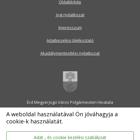
Oldaltérkép
Jogi nyilatkozat
Impresszum
Adatkezelési tájékoztató
Akadálymentesítési nyilatkozat
Érd Megyei Jogú Város Polgármesteri Hivatala
2030 Érd, Alsó utca 1.
A weboldal használatával Ön jóváhagyja a
Levélcím: 2031 Érd, Pf.: 31
cookie-k használatát.
E-mail:
onkormanyzat@erd.hu
Telefonközpont:
06-23-522-300
Ügyfélszolgálat:
06-23-522-301
Adat-, és cookie kezelési szabályzat