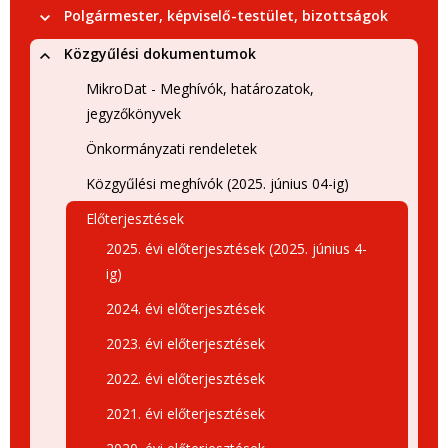
Polgármester, képviselő-testület, bizottságok
Közgyűlési dokumentumok
MikroDat - Meghívók, határozatok,
jegyzőkönyvek
Önkormányzati rendeletek
Közgyűlési meghívók (2025. június 04-ig)
Előterjesztések
2025. évi előterjesztések (2025. június 4-
ig)
2024. évi előterjesztések
2023. évi előterjesztések
2022. évi előterjesztések
2021. évi előterjesztések