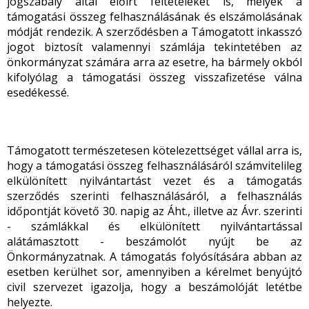
jogszabály által előírt feltételeket is, melyek a
támogatási összeg felhasználásának és elszámolásának
módját rendezik. A szerződésben a Támogatott inkasszó
jogot biztosít valamennyi számlája tekintetében az
önkormányzat számára arra az esetre, ha bármely okból
kifolyólag a támogatási összeg visszafizetése válna
esedékessé.
Támogatott természetesen kötelezettséget vállal arra is,
hogy a támogatási összeg felhasználásáról számvitelileg
elkülönített nyilvántartást vezet és a támogatás
szerződés szerinti felhasználásáról, a felhasználás
időpontját követő 30. napig az Áht., illetve az Ávr. szerinti
- számlákkal és elkülönített nyilvántartással
alátámasztott - beszámolót nyújt be az
Önkormányzatnak. A támogatás folyósítására abban az
esetben kerülhet sor, amennyiben a kérelmet benyújtó
civil szervezet igazolja, hogy a beszámolóját letétbe
helyezte.