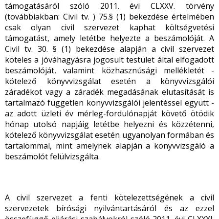
támogatásáról szóló 2011. évi CLXXV. törvény
(továbbiakban: Civil tv. ) 75.§ (1) bekezdése értelmében
csak olyan civil szervezet kaphat költségvetési
támogatást, amely letétbe helyezte a beszámolóját. A
Civil tv. 30. § (1) bekezdése alapján a civil szervezet
köteles a jóváhagyásra jogosult testület által elfogadott
beszámolóját, valamint közhasznúsági mellékletét -
kötelező könyvvizsgálat esetén a könyvvizsgálói
záradékot vagy a záradék megadásának elutasítását is
tartalmazó független könyvvizsgálói jelentéssel együtt -
az adott üzleti év mérleg-fordulónapját követő ötödik
hónap utolsó napjáig letétbe helyezni és közzétenni,
kötelező könyvvizsgálat esetén ugyanolyan formában és
tartalommal, mint amelynek alapján a könyvvizsgáló a
beszámolót felülvizsgálta.
A civil szervezet a fenti kötelezettségének a civil
szervezetek bírósági nyilvántartásáról és az ezzel