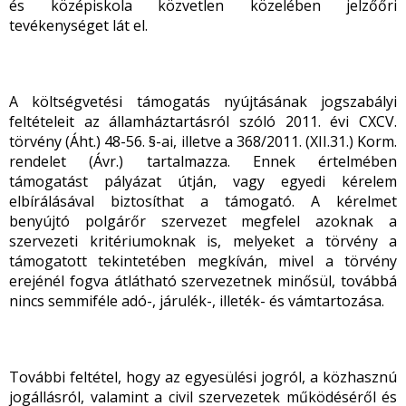
és középiskola közvetlen közelében jelzőőri
tevékenységet lát el.
A költségvetési támogatás nyújtásának jogszabályi
feltételeit az államháztartásról szóló 2011. évi CXCV.
törvény (Áht.) 48-56. §-ai, illetve a 368/2011. (XII.31.) Korm.
rendelet (Ávr.) tartalmazza. Ennek értelmében
támogatást pályázat útján, vagy egyedi kérelem
elbírálásával biztosíthat a támogató. A kérelmet
benyújtó polgárőr szervezet megfelel azoknak a
szervezeti kritériumoknak is, melyeket a törvény a
támogatott tekintetében megkíván, mivel a törvény
erejénél fogva átlátható szervezetnek minősül, továbbá
nincs semmiféle adó-, járulék-, illeték- és vámtartozása.
További feltétel, hogy az egyesülési jogról, a közhasznú
jogállásról, valamint a civil szervezetek működéséről és