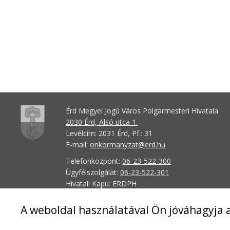
Érd Megyei Jogú Város Polgármesteri Hivatala
2030 Érd, Alsó utca 1.
Levélcím: 2031 Érd, Pf.: 31
E-mail:
onkormanyzat@erd.hu
Telefonközpont:
06-23-522-300
Ügyfélszolgálat:
06-23-522-301
Hivatali Kapu: ERDPH
KRID szám: 707189964
A weboldal használatával Ön jóváhagyja a