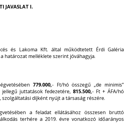
 JAVASLAT I.
s és Lakoma Kft. által működtetett Érdi Galéria
 határozat melléklete szerint jóváhagyja.
tségvetésében
779.000,
- Ft/hó összegű „de minimis”
 jellegű juttatások fedezetére,
815.500,
- Ft + ÁFA/hó
szolgáltatási díjként nyújt a társaság részére.
vetésében a feladat ellátásához összesen bruttó
azdálkodás terhére a 2019. évre vonatkozó időarányos