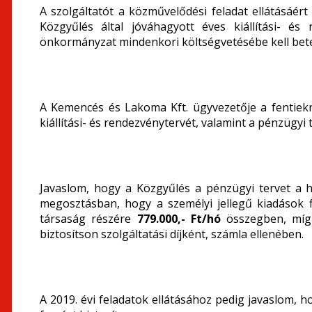
A szolgáltatót a közművelődési feladat ellátásáért 
Közgyűlés által jóváhagyott éves kiállítási- és
önkormányzat mindenkori költségvetésébe kell bete
A Kemencés és Lakoma Kft. ügyvezetője a fentiekn
kiállítási- és rendezvénytervét, valamint a pénzügyi 
Javaslom, hogy a Közgyűlés a pénzügyi tervet a ha
megosztásban, hogy a személyi jellegű kiadások 
társaság részére
779.000,- Ft/hó
összegben, míg
biztosítson szolgáltatási díjként, számla ellenében.
A 2019. évi feladatok ellátásához pedig javaslom,