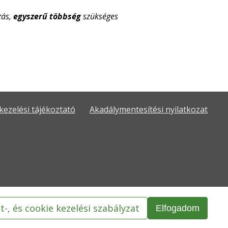
zás,
egyszerű többség
szükséges
kezelési tájékoztató
Akadálymentesítési nyilatkozat
t-, és cookie kezelési szabályzat
Elfogadom