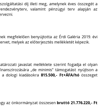
szolgáltatási díj illeti meg, amelynek éves összegét a
 rendezvényterv, valamint pénzügyi terv alapján az
rvezni.
ek megfelelően benyújtotta az Érdi Galéria 2019. évi
tervet, melyek az előterjesztés mellékletét képezik.
tározati javaslat melléklete szerint fogadja el olyan
finanszírozására „de minimis” támogatást nyújtson a
 a dologi kiadásokra
815.500,- Ft+ÁFA/hó
összeget
 hogy az önkormányzat összesen
bruttó 21.776.220,- Ft