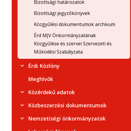
Bizottsági határozatok
Bizottsági jegyzőkönyvek
Közgyűlési dokumentumok archívum
Érd MJV Önkormányzatának
Közgyűlése és szervei Szervezeti és
Működési Szabályzata
Érdi Közlöny
Meghívók
Közérdekű adatok
Közbeszerzési dokumentumok
Nemzetiségi önkormányzatok