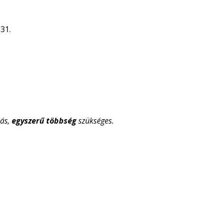
31.
ás,
egyszerű többség
szükséges.