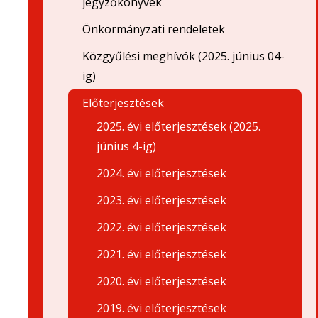
jegyzőkönyvek
Önkormányzati rendeletek
Közgyűlési meghívók (2025. június 04-
ig)
Előterjesztések
2025. évi előterjesztések (2025.
június 4-ig)
2024. évi előterjesztések
2023. évi előterjesztések
2022. évi előterjesztések
2021. évi előterjesztések
2020. évi előterjesztések
2019. évi előterjesztések