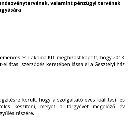
 és rendezvénytervének, valamint pénzügyi tervének
agyására
 Kemencés és Lakoma Kft. megbízást kapott, hogy 2013.
at-ellátási szerződés keretében lássa el a Gesztelyi ház
zítésre került, hogy a szolgáltató éves kiállítási- és
teles készíteni, melyet a tárgyévet megelőző év
gyűlés részére.