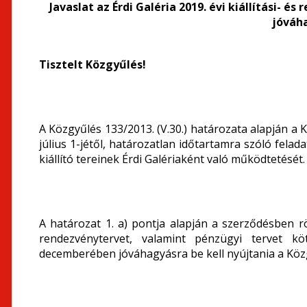
Javaslat az Érdi Galéria 2019. évi kiállítási-
jóváh
Tisztelt Közgyűlés!
A Közgyűlés 133/2013. (V.30.) határozata alapján a
július 1-jétől, határozatlan időtartamra szóló felad
kiállító tereinek Érdi Galériaként való működtetését.
A határozat 1. a) pontja alapján a szerződésben rög
rendezvénytervet, valamint pénzügyi tervet kö
decemberében jóváhagyásra be kell nyújtania a Köz