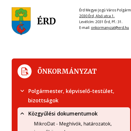
Érd Megyei Jogú Város Polgárme
2030 Érd, Alsó utca 1.
Levélcím: 2031 Érd, Pf.: 31.
E-mail:
onkormanyzat@erd.hu
ÖNKORMÁNYZAT
Polgármester, képviselő-testület,
bizottságok
Közgyűlési dokumentumok
MikroDat - Meghívók, határozatok,