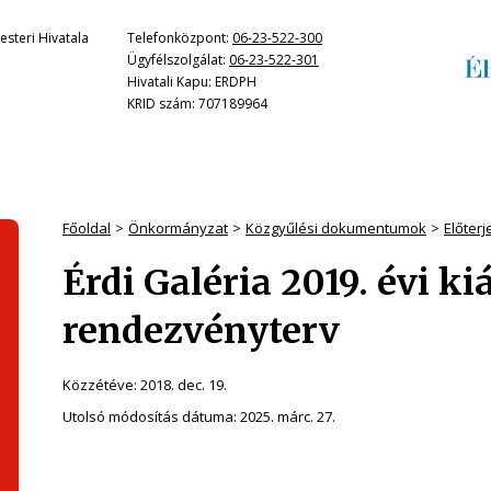
steri Hivatala
Telefonközpont:
06-23-522-300
Ügyfélszolgálat:
06-23-522-301
Hivatali Kapu: ERDPH
KRID szám: 707189964
Főoldal
Önkormányzat
Közgyűlési dokumentumok
Előter
Érdi Galéria 2019. évi kiá
rendezvényterv
Közzétéve:
2018. dec. 19.
Utolsó módosítás dátuma:
2025. márc. 27.