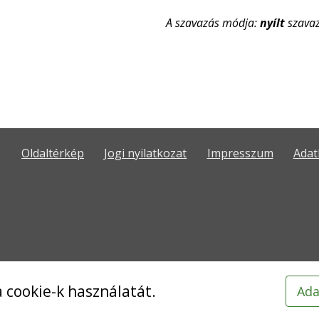
A szavazás módja:
nyílt
szava
Oldaltérkép
Jogi nyilatkozat
Impresszum
Adat
 cookie-k használatát.
Ada