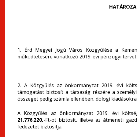
HATÁROZATI
1. Érd Megyei Jogú Város Közgyűlése a Kemencé
működtetésére vonatkozó 2019. évi pénzügyi tervet a
2. A Közgyűlés az önkormányzat 2019. évi köl
támogatást biztosít a társaság részére a személyi
összeget pedig számla ellenében, dologi kiadásokra, 
A Közgyűlés az önkormányzat 2019. évi költség
21.776.220,
-Ft-ot biztosít, illetve az átmeneti g
fedezetet biztosítja.