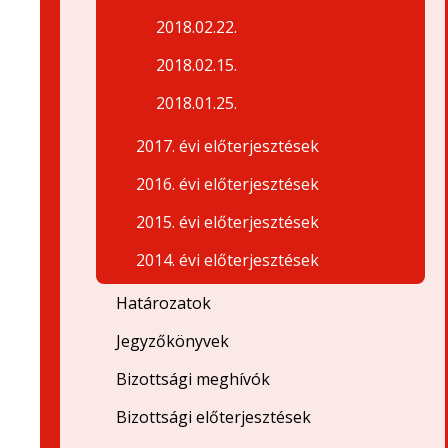
2018.02.22.
2018.02.15.
2018.01.25.
2017. évi előterjesztések
2016. évi előterjesztések
2015. évi előterjesztések
2014. évi előterjesztések
Határozatok
Jegyzőkönyvek
Bizottsági meghívók
Bizottsági előterjesztések