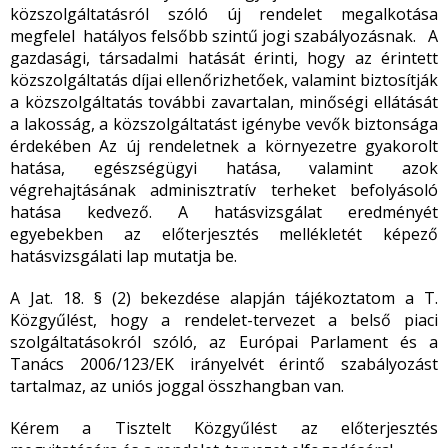
közszolgáltatásról szóló új rendelet megalkotása
megfelel hatályos felsőbb szintű jogi szabályozásnak. A
gazdasági, társadalmi hatását érinti, hogy az érintett
közszolgáltatás díjai ellenőrizhetőek, valamint biztosítják
a közszolgáltatás további zavartalan, minőségi ellátását
a lakosság, a közszolgáltatást igénybe vevők biztonsága
érdekében Az új rendeletnek a környezetre gyakorolt
hatása, egészségügyi hatása, valamint azok
végrehajtásának adminisztratív terheket befolyásoló
hatása kedvező. A hatásvizsgálat eredményét
egyebekben az előterjesztés mellékletét képező
hatásvizsgálati lap mutatja be.
A Jat. 18. § (2) bekezdése alapján tájékoztatom a T.
Közgyűlést, hogy a rendelet-tervezet a belső piaci
szolgáltatásokról szóló, az Európai Parlament és a
Tanács 2006/123/EK irányelvét érintő szabályozást
tartalmaz, az uniós joggal összhangban van.
Kérem a Tisztelt Közgyűlést az előterjesztés