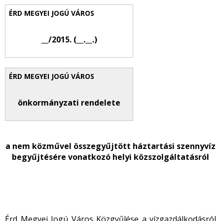
__/2015. (__.__.)
önkormányzati rendelete
a nem közművel összegyűjtött háztartási szennyvíz
begyűjtésére vonatkozó helyi közszolgáltatásról
Érd Megyei Jogú Város Közgyűlése a vízgazdálkodásról