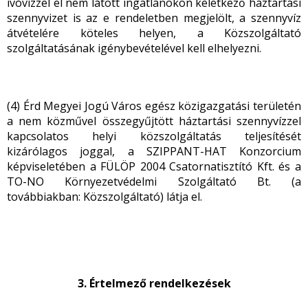
ivóvízzel el nem látott ingatlanokon keletkező háztartási
szennyvizet is az e rendeletben megjelölt, a szennyvíz
átvételére köteles helyen, a Közszolgáltató
szolgáltatásának igénybevételével kell elhelyezni.
(4) Érd Megyei Jogú Város egész közigazgatási területén
a nem közművel összegyűjtött háztartási szennyvízzel
kapcsolatos helyi közszolgáltatás teljesítését
kizárólagos joggal, a SZIPPANT-HAT Konzorcium
képviseletében a FÜLÖP 2004 Csatornatisztító Kft. és a
TO-NO Környezetvédelmi Szolgáltató Bt. (a
továbbiakban: Közszolgáltató) látja el.
3. Értelmező rendelkezések