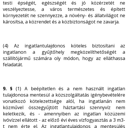
testi épségét, egészségét és jó közérzetét ne
veszélyeztesse, a város természetes és épített
környezetét ne szennyezze, a növény- és állatvilágot ne
károsítsa, a közrendet és a közbiztonságot ne zavarja.
(4) Az ingatlantulajdonos köteles biztosítani az
ingatlanon a gyűjtőhely megközelíthetőségét a
szállítójármű számára oly módon, hogy az elláthassa
feladatát.
9. §
(1) A beépítetlen és a nem használt ingatlan
tulajdonosa mentesül a közszolgáltatás igénybevételére
vonatkozó kötelezettsége alól, ha ingatlanán nem
közművel összegyűjtött háztartási szennyvíz nem
keletkezik, és - amennyiben az ingatlan közüzemi
ivóvízzel ellátott - az előző évi éves vízfogyasztás a 3 m
3
-
t nem érte el. Az ingatlantulajdonos a mentesülés