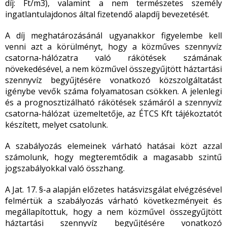
díj: Ft/m
3
), valamint a nem természetes személy
ingatlantulajdonos által fizetendő alapdíj bevezetését.
A díj meghatározásánál ugyanakkor figyelembe kell
venni azt a körülményt, hogy a közműves szennyvíz
csatorna-hálózatra való rákötések számának
növekedésével, a nem közművel összegyűjtött háztartási
szennyvíz begyűjtésére vonatkozó közszolgáltatást
igénybe vevők száma folyamatosan csökken. A jelenlegi
és a prognosztizálható rákötések számáról a szennyvíz
csatorna-hálózat üzemeltetője, az ÉTCS Kft tájékoztatót
készített, melyet csatolunk.
A szabályozás elemeinek várható hatásai közt azzal
számolunk, hogy megteremtődik a magasabb szintű
jogszabályokkal való összhang.
A Jat. 17. §-a alapján előzetes hatásvizsgálat elvégzésével
felmértük a szabályozás várható következményeit és
megállapítottuk, hogy a nem közművel összegyűjtött
háztartási szennyvíz begyűjtésére vonatkozó