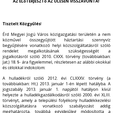
AZ ELőTERJESZTő AZ ÜLÉSEN VISSZAVONTA!
Tisztelt Közgyűlés
!
Érd Megyei Jogú Város közigazgatási területén a nem
közművel összegyűjtött háztartási szennyvíz
begyűjtésére vonatkozó helyi közszolgáltatásról szóló
rendelet megalkotásának szükségességét a
jogalkotásról szóló 2010. CXXX. törvény (továbbiakban:
Jat.) 18. §- ára figyelemmel, részletesen az alábbi okokkal
és célokkal indokolom:
A hulladékról szóló 2012. évi CLXXXV. törvény (a
továbbiakban: Ht.) 2013. január 1-én lépett hatályba. A
jogszabály 2013. január 1. napjától hatályon kívül
helyezte a hulladékgazdálkodásról szóló 2000. évi XLIII.
törvényt, amely a települési folyékony hulladékkezelési
közszolgáltatásra vonatkozó szabályozást addig
meghatározta, továbbá egyidejűleg módosította a