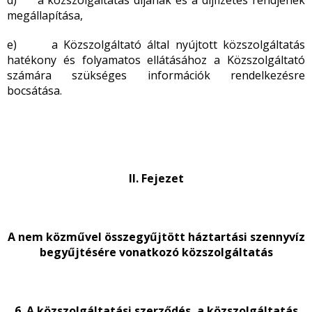
d) a közszolgáltatás díjának és a díjfizetés rendjének
megállapítása,
e) a Közszolgáltató által nyújtott közszolgáltatás
hatékony és folyamatos ellátásához a Közszolgáltató
számára szükséges információk rendelkezésre
bocsátása.
II. Fejezet
A nem közművel összegyűjtött háztartási szennyvíz
begyűjtésére vonatkozó közszolgáltatás
6. A közszolgáltatási szerződés, a közszolgáltatás