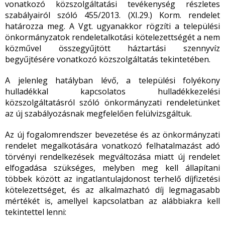
vonatkozó közszolgáltatási tevékenység részletes
szabályairól szóló 455/2013. (XI.29.) Korm. rendelet
határozza meg. A Vgt. ugyanakkor rögzíti a települési
önkormányzatok rendeletalkotási kötelezettségét a nem
közművel összegyűjtött háztartási szennyvíz
begyűjtésére vonatkozó közszolgáltatás tekintetében.
A jelenleg hatályban lévő, a települési folyékony
hulladékkal kapcsolatos hulladékkezelési
közszolgáltatásról szóló önkormányzati rendeletünket
az új szabályozásnak megfelelően felülvizsgáltuk.
Az új fogalomrendszer bevezetése és az önkormányzati
rendelet megalkotására vonatkozó felhatalmazást adó
törvényi rendelkezések megváltozása miatt új rendelet
elfogadása szükséges, melyben meg kell állapítani
többek között az ingatlantulajdonost terhelő díjfizetési
kötelezettséget, és az alkalmazható díj legmagasabb
mértékét is, amellyel kapcsolatban az alábbiakra kell
tekintettel lenni: