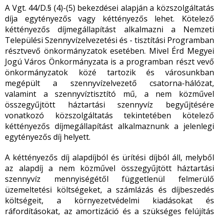
A Vgt. 44/D.§ (4)-(5) bekezdései alapján a közszolgáltatás
díja egytényezős vagy kéttényezős lehet. Kötelező
kéttényezős díjmegállapítást alkalmazni a Nemzeti
Települési Szennyvízelvezetési és - tisztítási Programban
résztvevő önkormányzatok esetében. Mivel Érd Megyei
Jogú Város Önkormányzata is a programban részt vevő
önkormányzatok közé tartozik és városunkban
megépült a szennyvízelvezető csatorna-hálózat,
valamint a szennyvíztisztító mű, a nem közművel
összegyűjtött háztartási szennyvíz begyűjtésére
vonatkozó közszolgáltatás tekintetében kötelező
kéttényezős díjmegállapítást alkalmaznunk a jelenlegi
egytényezős díj helyett.
A kéttényezős díj alapdíjból és ürítési díjból áll, melyből
az alapdíj a nem közművel összegyűjtött háztartási
szennyvíz mennyiségétől függetlenül felmerülő
üzemeltetési költségeket, a számlázás és díjbeszedés
költségeit, a környezetvédelmi kiadásokat és
ráfordításokat, az amortizáció és a szükséges felújítás