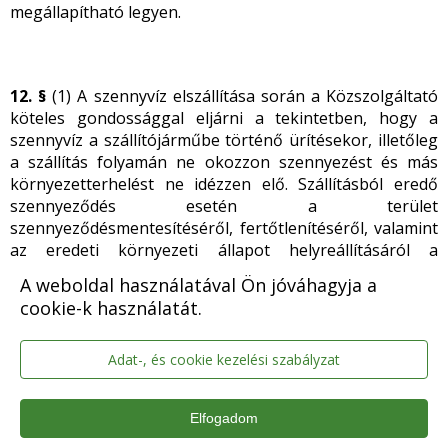
megállapítható legyen.
12. §
(1) A szennyvíz elszállítása során a Közszolgáltató
köteles gondossággal eljárni a tekintetben, hogy a
szennyvíz a szállítójárműbe történő ürítésekor, illetőleg
a szállítás folyamán ne okozzon szennyezést és más
környezetterhelést ne idézzen elő. Szállításból eredő
szennyeződés esetén a terület
szennyeződésmentesítéséről, fertőtlenítéséről, valamint
az eredeti környezeti állapot helyreállításáról a
Közszolgáltató köteles gondoskodni.
A weboldal használatával Ön jóváhagyja a
cookie-k használatát.
(2) A nem közművel összegyűjtött háztartási szennyvizet
csak a jelen rendelet szerinti ártalmatlanító helyen
szabad leereszteni és ártalmatlanítani.
Adat-, és cookie kezelési szabályzat
Elfogadom
9. Adatszolgáltatási- és nyilvántartási