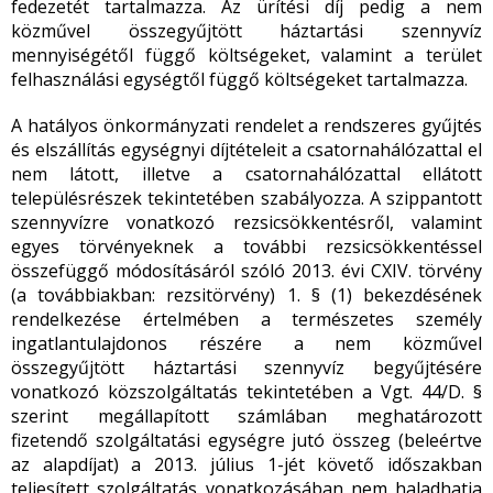
fedezetét tartalmazza. Az ürítési díj pedig a nem
közművel összegyűjtött háztartási szennyvíz
mennyiségétől függő költségeket, valamint a terület
felhasználási egységtől függő költségeket tartalmazza.
A hatályos önkormányzati rendelet a rendszeres gyűjtés
és elszállítás egységnyi díjtételeit a csatornahálózattal el
nem látott, illetve a csatornahálózattal ellátott
településrészek tekintetében szabályozza. A szippantott
szennyvízre vonatkozó rezsicsökkentésről, valamint
egyes törvényeknek a további rezsicsökkentéssel
összefüggő módosításáról szóló 2013. évi CXIV. törvény
(a továbbiakban: rezsitörvény) 1. § (1) bekezdésének
rendelkezése értelmében a természetes személy
ingatlantulajdonos részére a nem közművel
összegyűjtött háztartási szennyvíz begyűjtésére
vonatkozó közszolgáltatás tekintetében a Vgt. 44/D. §
szerint megállapított számlában meghatározott
fizetendő szolgáltatási egységre jutó összeg (beleértve
az alapdíjat) a 2013. július 1-jét követő időszakban
teljesített szolgáltatás vonatkozásában nem haladhatja