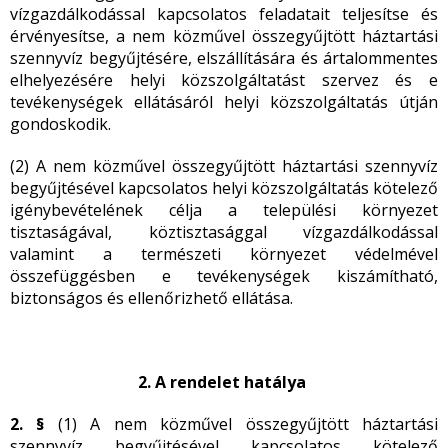
vízgazdálkodással kapcsolatos feladatait teljesítse és
érvényesítse, a nem közművel összegyűjtött háztartási
szennyvíz begyűjtésére, elszállítására és ártalommentes
elhelyezésére helyi közszolgáltatást szervez és e
tevékenységek ellátásáról helyi közszolgáltatás útján
gondoskodik.
(2) A nem közművel összegyűjtött háztartási szennyvíz
begyűjtésével kapcsolatos helyi közszolgáltatás kötelező
igénybevételének célja a települési környezet
tisztaságával, köztisztasággal vízgazdálkodással
valamint a természeti környezet védelmével
összefüggésben e tevékenységek kiszámítható,
biztonságos és ellenőrizhető ellátása.
2. A
rendelet hatálya
2. §
(1) A nem közművel összegyűjtött háztartási
szennyvíz begyűjtésével kapcsolatos kötelező