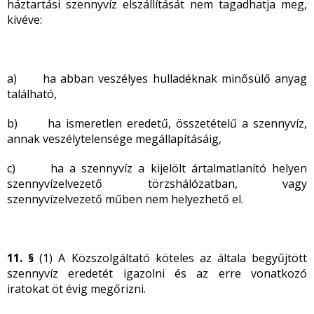
háztartási szennyvíz elszállítását nem tagadhatja meg,
kivéve:
a) ha abban veszélyes hulladéknak minősülő anyag
található,
b) ha ismeretlen eredetű, összetételű a szennyvíz,
annak veszélytelensége megállapításáig,
c) ha a szennyvíz a kijelölt ártalmatlanító helyen
szennyvízelvezető törzshálózatban, vagy
szennyvízelvezető műben nem helyezhető el.
11. §
(1) A Közszolgáltató köteles az általa begyűjtött
szennyvíz eredetét igazolni és az erre vonatkozó
iratokat öt évig megőrizni.