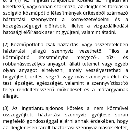
8. §
(1) Az ingatlantulajdonos köteles az ingatlanán
keletkező, vagy onnan származó, az ideiglenes tárolásra
szolgáló közműpótló létesítmények ürítéséből származó
háztartási szennyvizet a környezetvédelmi és a
közegészségügyi előírások, illetve a vizgazdálkodási
hatósági előírások szerint gyűjteni, valamint átadni.
(2) Közműpótlóba csak háztartási vagy összetételében
háztartási jellegű szennyvíz vezethető. Tilos a
közműpótló létesítménybe mérgező-, tűz- és
robbanásveszélyes anyagot, állati tetemet vagy egyéb
olyan anyagot elhelyezni, amely veszélyeztetheti a
begyűjtést, ürítést végző, vagy más személyek élet- és
testi épségét, egészségét, valamint a szennyvíztisztító
telep rendeltetésszerű működését és a műtárgyainak
állagát.
(3) Az ingatlantulajdonos köteles a nem közművel
összegyűjtött háztartási szennyvíz gyűjtése során
megfelelő gondossággal eljárni annak érdekében, hogy
az ideiglenesen tárolt háztartási szennyvíz mások életét,