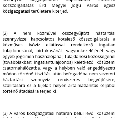
közszolgáltatás Érd Megyei Jogú Város egész
közigazgatási területére kiterjed.
(2) A nem közművel összegyűjtött háztartási
szennyvízzel kapcsolatos kötelező közszolgáltatás a
közműves ivóvíz ellátással rendelkező ingatlan
tulajdonosánál, birtokosánál, vagyonkezelőjénél vagy
egyéb jogcímen használójánál, tulajdonosi közösségénél
(továbbiakban: ingatlantulajdonos) keletkező, közüzemi
csatornahálózatba, vagy a helyben való engedélyezett
módon történő tisztítás után befogadóba nem vezetett
háztartási szennyvíz rendszeres begyűjtésére,
szállítására és a kijelölt helyen ártalmatlanítás céljából
történő átadására terjed ki.
(3) A város közigazgatási határán belül lévő, közüzemi