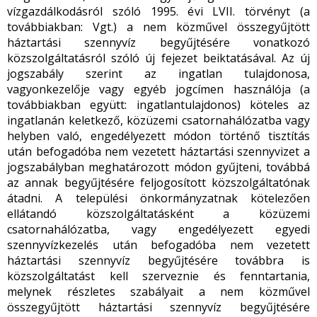
vízgazdálkodásról szóló 1995. évi LVII. törvényt (a
továbbiakban: Vgt.) a nem közművel összegyűjtött
háztartási szennyvíz begyűjtésére vonatkozó
közszolgáltatásról szóló új fejezet beiktatásával. Az új
jogszabály szerint az ingatlan tulajdonosa,
vagyonkezelője vagy egyéb jogcímen használója (a
továbbiakban együtt: ingatlantulajdonos) köteles az
ingatlanán keletkező, közüzemi csatornahálózatba vagy
helyben való, engedélyezett módon történő tisztítás
után befogadóba nem vezetett háztartási szennyvizet a
jogszabályban meghatározott módon gyűjteni, továbbá
az annak begyűjtésére feljogosított közszolgáltatónak
átadni. A települési önkormányzatnak kötelezően
ellátandó közszolgáltatásként a közüzemi
csatornahálózatba, vagy engedélyezett egyedi
szennyvízkezelés után befogadóba nem vezetett
háztartási szennyvíz begyűjtésére továbbra is
közszolgáltatást kell szerveznie és fenntartania,
melynek részletes szabályait a nem közművel
összegyűjtött háztartási szennyvíz begyűjtésére