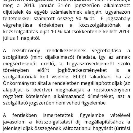
meg a 2013. január 31-én jogszerűen alkalmazott
díjtételek és egyéb számlaelemek alapján, ugyanazon
feltételekkel számított összeg 90 %-át. E jogszabály
végrehajtása érdekében a közszolgáltatónak a
közszolgáltatás díját 10 %-kal csökkentenie kellett 2013.
július 1. napjától.
A rezsitörvény rendelkezéseinek végrehajtása a
szolgáltató (mint díjalkalmazó) feladata, így az annak
megsértéséből eredő, a fogyasztóvédelemről szóló
törvényben előírt jogkövetkezményeket is a
szolgáltatónak kell viselnie. Ebből fakadóan, ha az
Önkormányzat által a rendeletben megállapított díjak (az
alapdíjat is ideértve) meghaladják a rezsitörvényben
rögzített kötelezően alkalmazandó díjmértéket, azt a
szolgáltató jogszerűen nem veheti figyelembe.
A fentiekben ismertetettek figyelembe vételével
javasolom a közszolgáltatási díj megállapításához a
jelenlegi díjak összegének változatlanul hagyását (ürítési