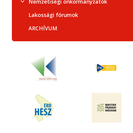
Nemzetiségi önkormányzatok
Lakossági fórumok
ARCHÍVUM