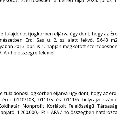
gkötött szerződésben a bérleti díjat 2023. július 1.
 tulajdonosi jogkörben eljárva úgy dönt, hogy az Érd
ermészetben Érd, Sas u. 2. sz. alatt fekvő, 5.648 m
2
gyában 2013. április 1. napján megkötött szerződésben
+ ÁFA / hó összegre felemeli.
 tulajdonosi jogkörben eljárva úgy dönt, hogy az érdi
zó érdi 0110/103, 0111/5 és 0111/6 helyrajzi számú
 Zöldhatár Nonprofit Korlátolt Felelősségű Társaság
. napjától 1.260.000,- Ft + ÁFA / hó összegben határozza