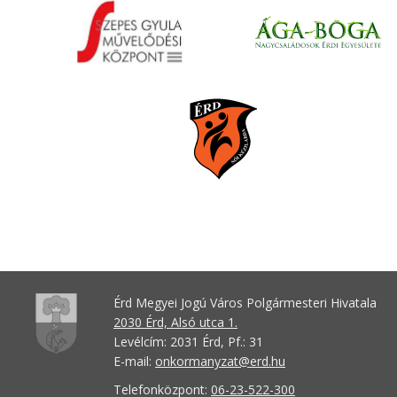
Érd Megyei Jogú Város Polgármesteri Hivatala
2030 Érd, Alsó utca 1.
Levélcím: 2031 Érd, Pf.: 31
E-mail:
onkormanyzat@erd.hu
Telefonközpont:
06-23-522-300