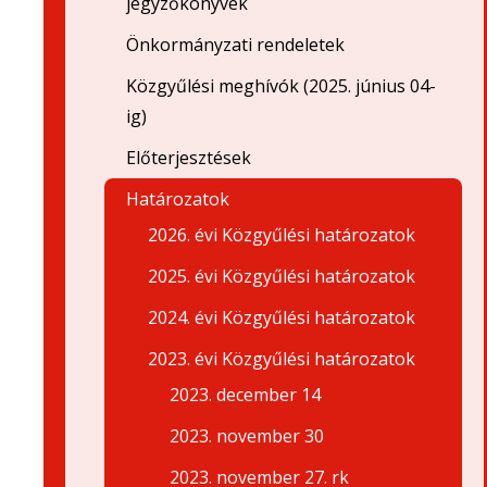
jegyzőkönyvek
Önkormányzati rendeletek
Közgyűlési meghívók (2025. június 04-
ig)
Előterjesztések
Határozatok
2026. évi Közgyűlési határozatok
2025. évi Közgyűlési határozatok
2024. évi Közgyűlési határozatok
2023. évi Közgyűlési határozatok
2023. december 14
2023. november 30
2023. november 27. rk