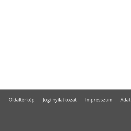
Oldaltérkép
Jogi nyilatkozat
Impresszum
Adat