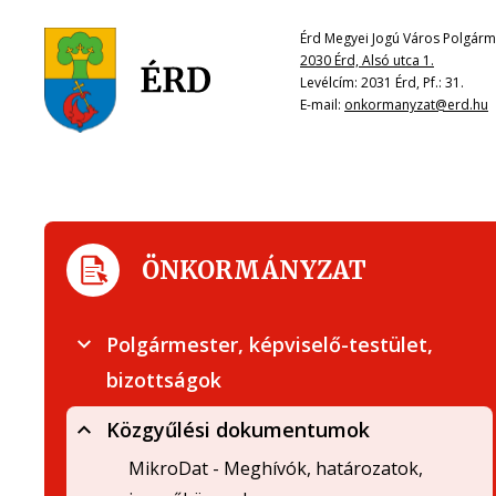
Érd Megyei Jogú Város Polgárme
2030 Érd, Alsó utca 1.
Levélcím: 2031 Érd, Pf.: 31.
E-mail:
onkormanyzat@erd.hu
ÖNKORMÁNYZAT
Polgármester, képviselő-testület,
bizottságok
Közgyűlési dokumentumok
MikroDat - Meghívók, határozatok,