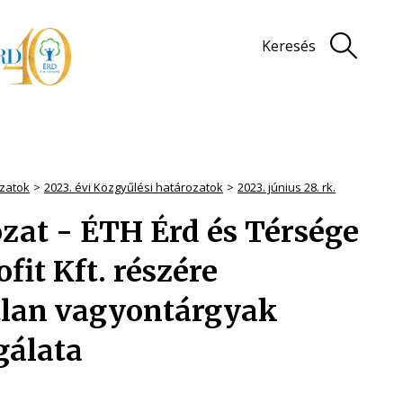
Keresés
zatok
2023. évi Közgyűlési határozatok
2023. június 28. rk.
rozat - ÉTH Érd és Térsége
it Kft. részére
atlan vagyontárgyak
gálata