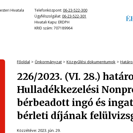
steri Hivatala
Telefonközpont:
06-23-522-300
Ügyfélszolgálat:
06-23-522-301
Hivatali Kapu: ERDPH
KRID szám: 707189964
Főoldal
Önkormányzat
Közgyűlési dokumentumok
Határo
226/2023. (VI. 28.) hatá
Hulladékkezelési Nonprof
bérbeadott ingó és ing
bérleti díjának felülvizs
Közzétéve:
2023. jún. 29.