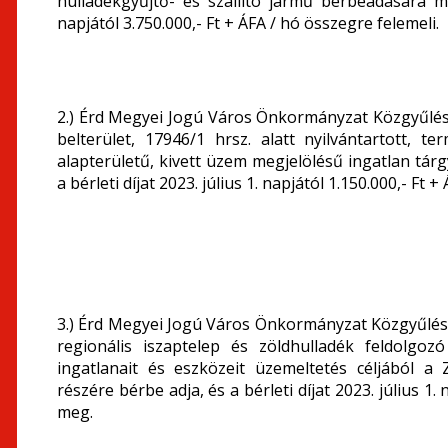
hulladékgyűjtő- és szállító jármű bérbeadására me
napjától 3.750.000,- Ft + ÁFA / hó összegre felemeli.
2.) Érd Megyei Jogú Város Önkormányzat Közgyűlése
belterület, 17946/1 hrsz. alatt nyilvántartott, t
alapterületű, kivett üzem megjelölésű ingatlan tár
a bérleti díjat 2023. július 1. napjától 1.150.000,- Ft 
3.) Érd Megyei Jogú Város Önkormányzat Közgyűlése
regionális iszaptelep és zöldhulladék feldolgo
ingatlanait és eszközeit üzemeltetés céljából a
részére bérbe adja, és a bérleti díjat 2023. július 1
meg.