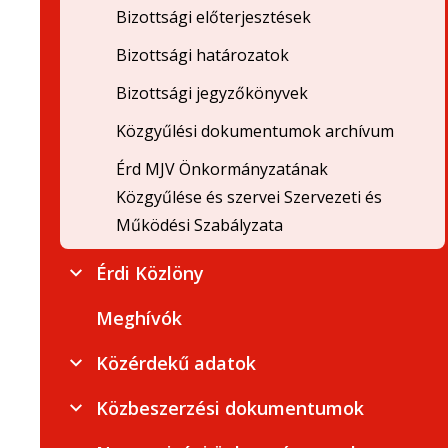
Bizottsági előterjesztések
Bizottsági határozatok
Bizottsági jegyzőkönyvek
Közgyűlési dokumentumok archívum
Érd MJV Önkormányzatának
Közgyűlése és szervei Szervezeti és
Működési Szabályzata
Érdi Közlöny
Meghívók
Közérdekű adatok
Közbeszerzési dokumentumok