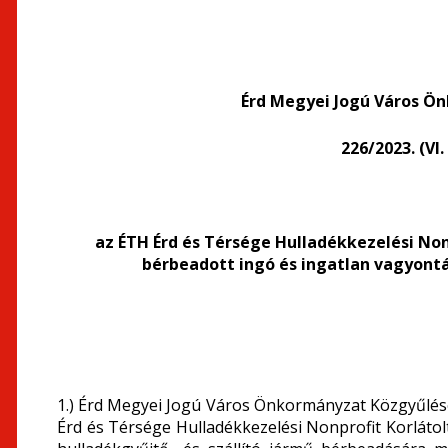
Érd Megyei Jogú Város Ö
226/2023. (VI
az ÉTH Érd és Térsége Hulladékkezelési Non
bérbeadott ingó és ingatlan vagyontá
1.) Érd Megyei Jogú Város Önkormányzat Közgyűlése
Érd és Térsége Hulladékkezelési Nonprofit Korlátol