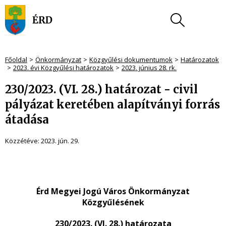
Főoldal
Önkormányzat
Közgyűlési dokumentumok
Határozatok
2023. évi Közgyűlési határozatok
2023. június 28. rk.
230/2023. (VI. 28.) határozat - civil
pályázat keretében alapítványi forrás
átadása
Közzétéve:
2023. jún. 29.
Érd Megyei Jogú Város Önkormányzat
Közgyűlésének
230/2023. (VI. 28.) határozata