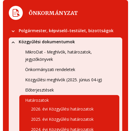
ÖNKORMÁNYZAT
Polgármester, képviselő-testület, bizottságok
Közgyűlési dokumentumok
MikroDat - Meghívók, határozatok,
jegyzőkönyvek
Önkormányzati rendeletek
Közgyűlési meghívók (2025. június 04-ig)
Előterjesztések
Határozatok
2026. évi Közgyűlési határozatok
2025. évi Közgyűlési határozatok
2024. évi Közgyűlési határozatok