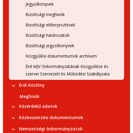
Jegyzőkönyvek
Bizottsági meghívók
Bizottsági előterjesztések
Bizottsági határozatok
Bizottsági jegyzőkönyvek
Közgyűlési dokumentumok archívum
Érd MJV Önkormányzatának Közgyűlése és
szervei Szervezeti és Működési Szabályzata
Érdi Közlöny
Meghívók
Közérdekű adatok
Közbeszerzési dokumentumok
Nemzetiségi önkormányzatok