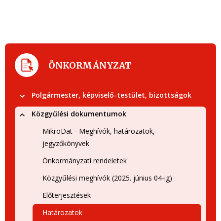
ÖNKORMÁNYZAT
Polgármester, képviselő-testület, bizottságok
Közgyűlési dokumentumok
MikroDat - Meghívók, határozatok,
jegyzőkönyvek
Önkormányzati rendeletek
Közgyűlési meghívók (2025. június 04-ig)
Előterjesztések
Határozatok