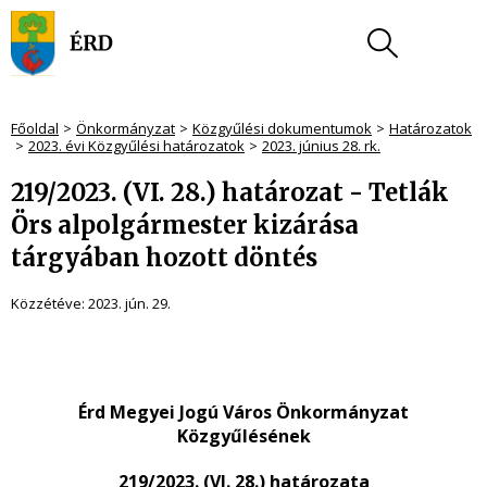
Főoldal
Önkormányzat
Közgyűlési dokumentumok
Határozatok
2023. évi Közgyűlési határozatok
2023. június 28. rk.
219/2023. (VI. 28.) határozat - Tetlák
Örs alpolgármester kizárása
tárgyában hozott döntés
Közzétéve:
2023. jún. 29.
Érd Megyei Jogú Város Önkormányzat
Közgyűlésének
219/2023. (VI. 28.) határozata