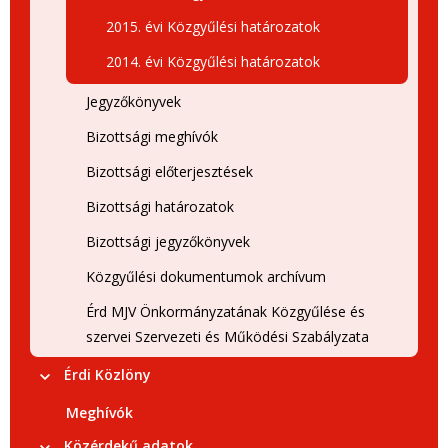
2015. évi Közgyűlési határozatok
2014. évi Közgyűlési határozatok
Jegyzőkönyvek
Bizottsági meghívók
Bizottsági előterjesztések
Bizottsági határozatok
Bizottsági jegyzőkönyvek
Közgyűlési dokumentumok archívum
Érd MJV Önkormányzatának Közgyűlése és
szervei Szervezeti és Működési Szabályzata
Érdi Közlöny
Meghívók
Közérdekű adatok