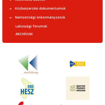
Közbeszerzési dokumentumok
Nemzetiségi önkormányzatok
Lakossági fórumok
ARCHÍVUM