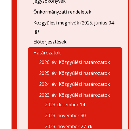
jegyzőkönyvek
Önkormányzati rendeletek
Közgyűlési meghívók (2025. június 04-
ig)
Előterjesztések
Határozatok
2026. évi Közgyűlési határozatok
2025. évi Közgyűlési határozatok
2024. évi Közgyűlési határozatok
2023. évi Közgyűlési határozatok
2023. december 14
2023. november 30
2023. november 27. rk