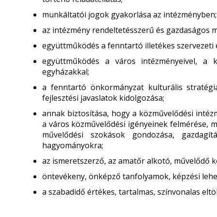
munkáltatói jogok gyakorlása az intézményben;
az intézmény rendeltetésszerű és gazdaságos m
együttműködés a fenntartó illetékes szervezeti 
együttműködés a város intézményeivel, a kul
egyházakkal;
a fenntartó önkormányzat kulturális stratégi
fejlesztési javaslatok kidolgozása;
annak biztosítása, hogy a közművelődési intézm
a város közművelődési igényeinek felmérése, mű
művelődési szokások gondozása, gazdagítás
hagyományokra;
az ismeretszerző, az amatőr alkotó, művelődő
öntevékeny, önképző tanfolyamok, képzési leh
a szabadidő értékes, tartalmas, színvonalas eltö