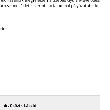
t előírásainak megfelelően a Szepes Gyula Művelődési
zat melléklete szerinti tartalommal pályázatot ír ki.
rint
dr. Csőzik László