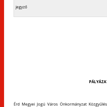
jegyző
PÁLYÁZAT
Érd Megyei Jogú Város Önkormányzat Közgyűlése 