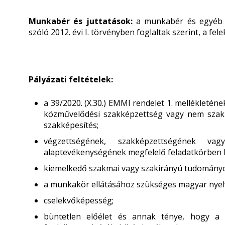
Munkabér és juttatások:
a munkabér és egyéb 
szóló 2012. évi I. törvényben foglaltak szerint, a fe
Pályázati feltételek:
a 39/2020. (X.30.) EMMI rendelet 1. mellékleté
közművelődési szakképzettség vagy nem szaki
szakképesítés;
végzettségének, szakképzettségének v
alaptevékenységének megfelelő feladatkörben l
kiemelkedő szakmai vagy szakirányú tudományo
a munkakör ellátásához szükséges magyar nyel
cselekvőképesség;
büntetlen előélet és annak ténye, hogy a 