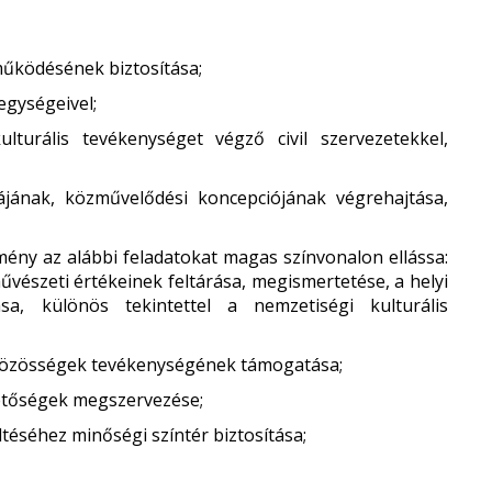
űködésének biztosítása;
egységeivel;
turális tevékenységet végző civil szervezetekkel,
ájának, közművelődési koncepciójának végrehajtása,
ény az alábbi feladatokat magas színvonalon ellássa:
vészeti értékeinek feltárása, megismertetése, a helyi
a, különös tekintettel a nemzetiségi kulturális
 közösségek tevékenységének támogatása;
etőségek megszervezése;
ltéséhez minőségi színtér biztosítása;