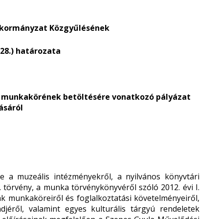
nkormányzat Közgyűlésének
. 28.) határozata
i munkakörének betöltésére vonatkozó pályázat
rásáról
a muzeális intézményekről, a nyilvános könyvtári
. törvény, a munka törvénykönyvéről szóló 2012. évi I.
ak munkaköreiről és foglalkoztatási követelményeiről,
djéről, valamint egyes kulturális tárgyú rendeletek