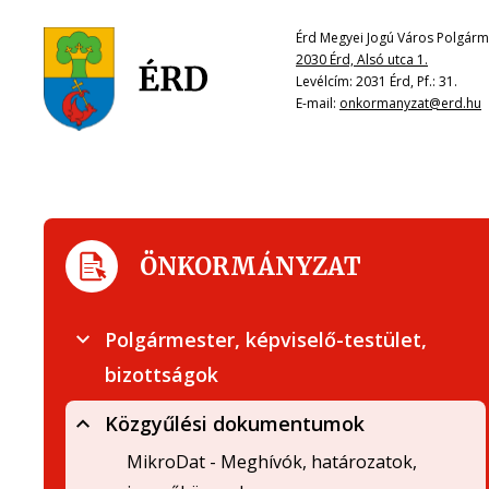
Érd Megyei Jogú Város Polgárme
2030 Érd, Alsó utca 1.
Levélcím: 2031 Érd, Pf.: 31.
E-mail:
onkormanyzat@erd.hu
ÖNKORMÁNYZAT
Polgármester, képviselő-testület,
bizottságok
Közgyűlési dokumentumok
MikroDat - Meghívók, határozatok,