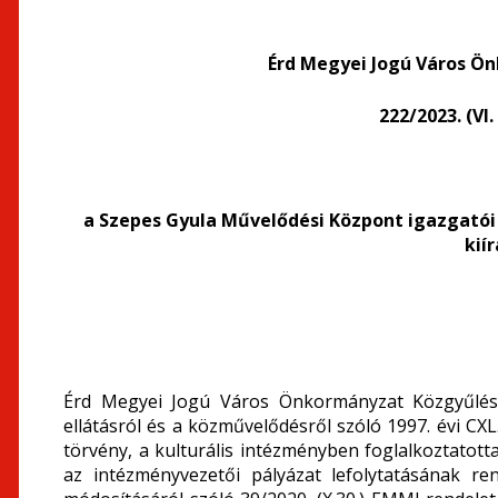
Érd Megyei Jogú Város Ö
222/2023. (VI
a Szepes Gyula Művelődési Központ igazgató
kií
Érd Megyei Jogú Város Önkormányzat Közgyűlése 
ellátásról és a közművelődésről szóló 1997. évi CXL
törvény, a kulturális intézményben foglalkoztatott
az intézményvezetői pályázat lefolytatásának ren