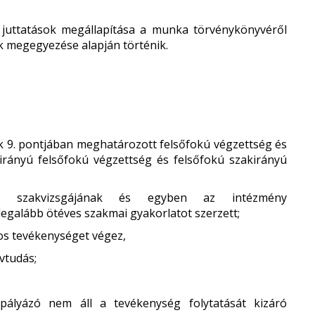
juttatások megállapítása a munka törvénykönyvéről
lek megegyezése alapján történik.
nek 9. pontjában meghatározott felsőfokú végzettség és
rányú felsőfokú végzettség és felsőfokú szakirányú
agy szakvizsgájának és egyben az intézmény
egalább ötéves szakmai gyakorlatot szerzett;
s tevékenységet végez,
vtudás;
pályázó nem áll a tevékenység folytatását kizáró