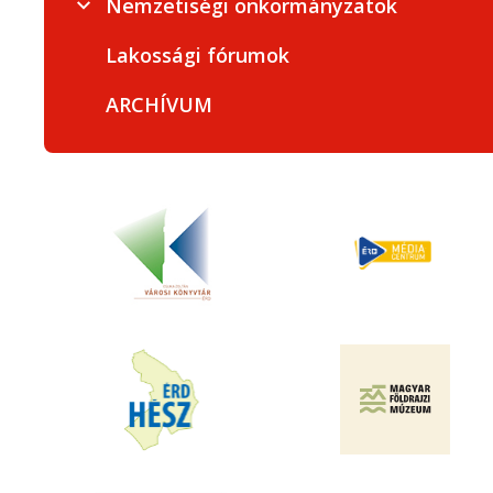
Nemzetiségi önkormányzatok
Lakossági fórumok
ARCHÍVUM