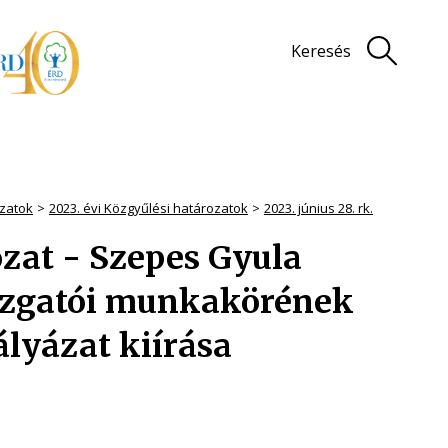
Keresés
zatok
2023. évi Közgyűlési határozatok
2023. június 28. rk.
rozat - Szepes Gyula
azgatói munkakörének
ályázat kiírása