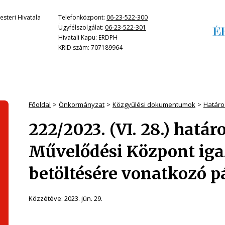
steri Hivatala
Telefonközpont:
06-23-522-300
Ügyfélszolgálat:
06-23-522-301
Hivatali Kapu: ERDPH
KRID szám: 707189964
Főoldal
Önkormányzat
Közgyűlési dokumentumok
Határo
222/2023. (VI. 28.) hatá
Művelődési Központ ig
betöltésére vonatkozó p
Közzétéve:
2023. jún. 29.