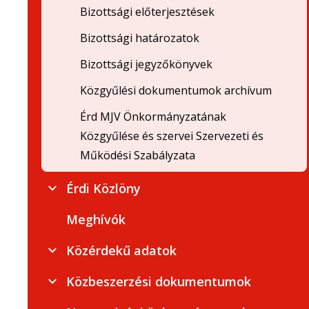
Bizottsági előterjesztések
Bizottsági határozatok
Bizottsági jegyzőkönyvek
Közgyűlési dokumentumok archívum
Érd MJV Önkormányzatának
Közgyűlése és szervei Szervezeti és
Működési Szabályzata
Érdi Közlöny
Meghívók
Közérdekű adatok
Közbeszerzési dokumentumok