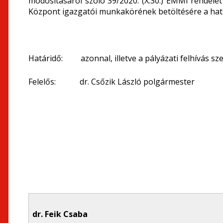
módosításáról szóló 39/2020. (X.30.) EMMI rendele
Központ igazgatói munkakörének betöltésére a határo
Határidő: azonnal, illetve a pályázati felhívás sze
Felelős: dr. Csőzik László polgármester
dr. Feik Csaba