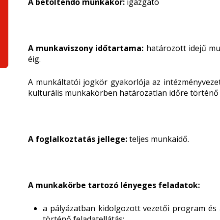
A betöltendő munkakör:
igazgató
A munkaviszony időtartama:
határozott idejű mu
éig.
A munkáltatói jogkör gyakorlója az intézményvez
kulturális munkakörben határozatlan időre történő 
A foglalkoztatás jellege:
teljes munkaidő.
A munkakörbe tartozó lényeges feladatok:
a pályázatban kidolgozott vezetői program és 
történő feladatellátás;