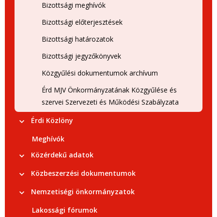
Bizottsági meghívók
Bizottsági előterjesztések
Bizottsági határozatok
Bizottsági jegyzőkönyvek
Közgyűlési dokumentumok archívum
Érd MJV Önkormányzatának Közgyűlése és
szervei Szervezeti és Működési Szabályzata
Érdi Közlöny
Meghívók
Közérdekű adatok
Közbeszerzési dokumentumok
Nemzetiségi önkormányzatok
Lakossági fórumok