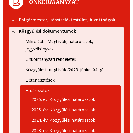
ÖNKORMÁNYZAT
Polgármester, képviselő-testület, bizottságok
Közgyűlési dokumentumok
MikroDat - Meghívók, határozatok,
jegyzőkönyvek
Önkormányzati rendeletek
Közgyűlési meghívók (2025. június 04-ig)
Előterjesztések
Határozatok
2026. évi Közgyűlési határozatok
2025. évi Közgyűlési határozatok
2024. évi Közgyűlési határozatok
2023. évi Közgyűlési határozatok