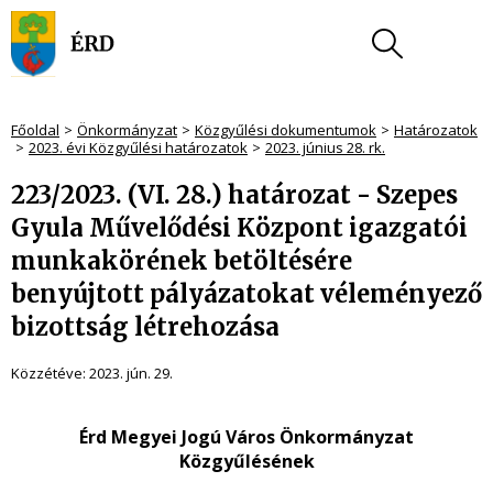
Főoldal
Önkormányzat
Közgyűlési dokumentumok
Határozatok
2023. évi Közgyűlési határozatok
2023. június 28. rk.
223/2023. (VI. 28.) határozat - Szepes
Gyula Művelődési Központ igazgatói
munkakörének betöltésére
benyújtott pályázatokat véleményező
bizottság létrehozása
Közzétéve:
2023. jún. 29.
Érd Megyei Jogú Város Önkormányzat
Közgyűlésének