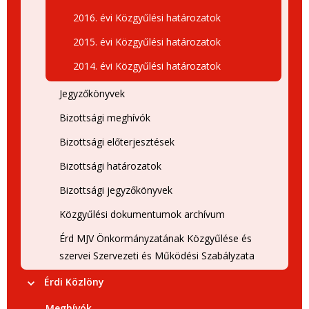
2016. évi Közgyűlési határozatok
2015. évi Közgyűlési határozatok
2014. évi Közgyűlési határozatok
Jegyzőkönyvek
Bizottsági meghívók
Bizottsági előterjesztések
Bizottsági határozatok
Bizottsági jegyzőkönyvek
Közgyűlési dokumentumok archívum
Érd MJV Önkormányzatának Közgyűlése és
szervei Szervezeti és Működési Szabályzata
Érdi Közlöny
Meghívók