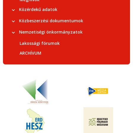
Közérdekű adatok
Közbeszerzési dokumentumok
Nemzetiségi önkormányzatok
Lakossági fórumok
ARCHÍVUM