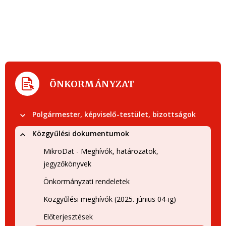
ÖNKORMÁNYZAT
Polgármester, képviselő-testület, bizottságok
Közgyűlési dokumentumok
MikroDat - Meghívók, határozatok,
jegyzőkönyvek
Önkormányzati rendeletek
Közgyűlési meghívók (2025. június 04-ig)
Előterjesztések