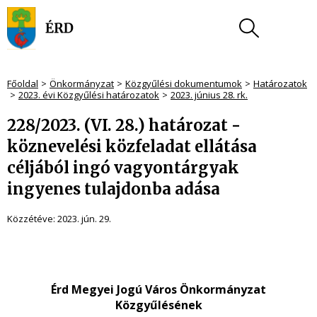
Főoldal
Önkormányzat
Közgyűlési dokumentumok
Határozatok
2023. évi Közgyűlési határozatok
2023. június 28. rk.
228/2023. (VI. 28.) határozat -
köznevelési közfeladat ellátása
céljából ingó vagyontárgyak
ingyenes tulajdonba adása
Közzétéve:
2023. jún. 29.
Érd Megyei Jogú Város Önkormányzat
Közgyűlésének