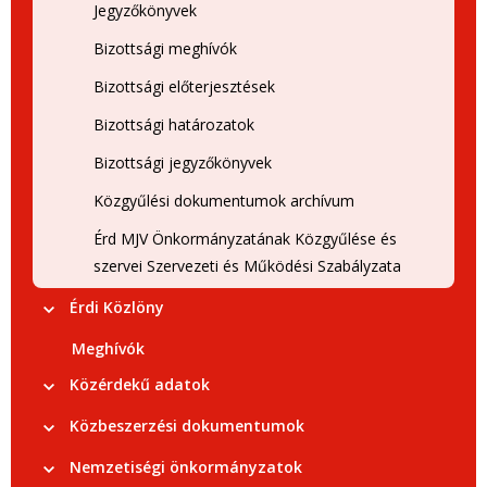
Jegyzőkönyvek
Bizottsági meghívók
Bizottsági előterjesztések
Bizottsági határozatok
Bizottsági jegyzőkönyvek
Közgyűlési dokumentumok archívum
Érd MJV Önkormányzatának Közgyűlése és
szervei Szervezeti és Működési Szabályzata
Érdi Közlöny
Meghívók
Közérdekű adatok
Közbeszerzési dokumentumok
Nemzetiségi önkormányzatok