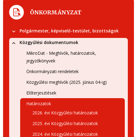
ÖNKORMÁNYZAT
Polgármester, képviselő-testület, bizottságok
Közgyűlési dokumentumok
MikroDat - Meghívók, határozatok,
jegyzőkönyvek
Önkormányzati rendeletek
Közgyűlési meghívók (2025. június 04-ig)
Előterjesztések
Határozatok
2026. évi Közgyűlési határozatok
2025. évi Közgyűlési határozatok
2024. évi Közgyűlési határozatok