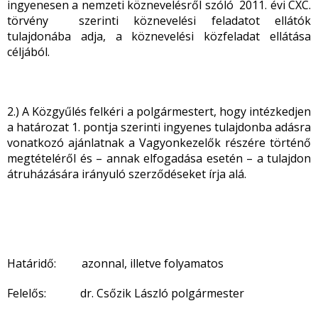
ingyenesen a nemzeti köznevelésről szóló 2011. évi CXC.
törvény szerinti köznevelési feladatot ellátók
tulajdonába adja, a köznevelési közfeladat ellátása
céljából.
2.) A Közgyűlés felkéri a polgármestert, hogy intézkedjen
a határozat 1. pontja szerinti ingyenes tulajdonba adásra
vonatkozó ajánlatnak a Vagyonkezelők részére történő
megtételéről és – annak elfogadása esetén – a tulajdon
átruházására irányuló szerződéseket írja alá.
Határidő: azonnal, illetve folyamatos
Felelős: dr. Csőzik László polgármester