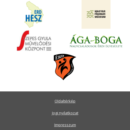
Oldaltérkép
Jogi nyilatkozat
Impresszum