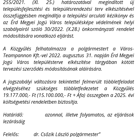
255/2021. (XI. 25.) határozatával megindított új
településfejlesztési és településrendezési terv elkészítésével
összefüggésben megindítja a települési arculati kézikönyv és
az
Érd Megyei Jogú Város településképe védelmének helyi
szabályairól szóló 30/2022. (X.28.) önkormányzati rendelet
módosítására vonatkozó eljárást.
A Közgyűlés felhatalmazza a polgármestert a Város-
Teampannon Kft.-vel 2022. augusztus 31. napján Érd Megyei
Jogú Város településterve elkészítése tárgyában kötött
tervezési szerződés módosításának aláírására.
A jogszabályi változásra tekintettel felmerült többletfeladat
elvégzéséhez szükséges többletfedezetet a Közgyűlés
19.177.000,- Ft (15.100.000,- Ft + Áfa) összegben a 2025. évi
költségvetési rendeletben biztosítja.
Határidő: azonnal, illetve folyamatos, az eljárások
lezárásáig
Felelős: dr. Csőzik László polgármester”