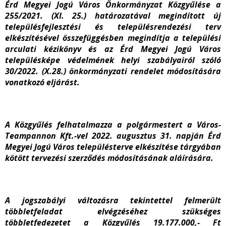
Érd Megyei Jogú Város Önkormányzat Közgyűlése a
255/2021. (XI. 25.) határozatával megindított új
településfejlesztési és településrendezési terv
elkészítésével összefüggésben megindítja a települési
arculati kézikönyv és az Érd Megyei Jogú Város
településképe védelmének helyi szabályairól szóló
30/2022. (X.28.) önkormányzati rendelet módosítására
vonatkozó eljárást.
A Közgyűlés felhatalmazza a polgármestert a Város-
Teampannon Kft.-vel 2022. augusztus 31. napján Érd
Megyei Jogú Város településterve elkészítése tárgyában
kötött tervezési szerződés módosításának aláírására.
A jogszabályi változásra tekintettel felmerült
többletfeladat elvégzéséhez szükséges
többletfedezetet a Közgyűlés 19.177.000,- Ft