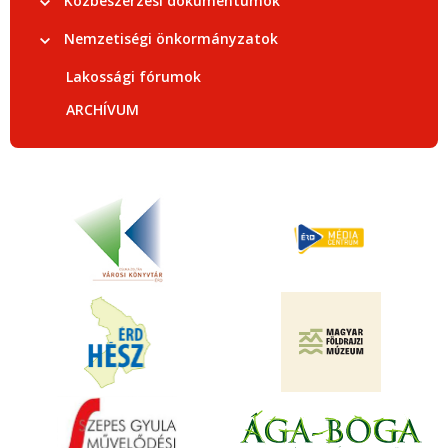
Közbeszerzési dokumentumok
Nemzetiségi önkormányzatok
Lakossági fórumok
ARCHÍVUM