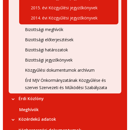
2015. évi Közgyűlési jegyzőkönyvek
2014. évi Közgyűlési jegyzőkönyvek
Bizottsági meghívók
Bizottsági előterjesztések
Bizottsági határozatok
Bizottsági jegyzőkönyvek
Közgyűlési dokumentumok archívum
Érd MJV Önkormányzatának Közgyűlése és
szervei Szervezeti és Működési Szabályzata
Érdi Közlöny
Meghívók
Közérdekű adatok