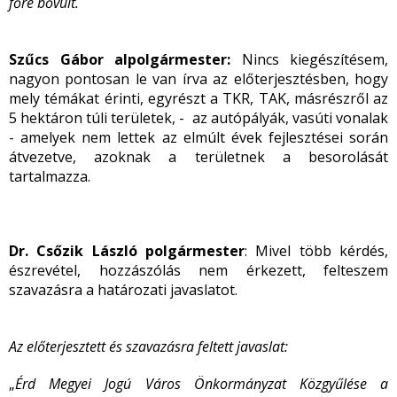
főre bővült.
Szűcs Gábor alpolgármester:
Nincs kiegészítésem,
nagyon pontosan le van írva az előterjesztésben, hogy
mely témákat érinti, egyrészt a TKR, TAK, másrészről az
5 hektáron túli területek, - az autópályák, vasúti vonalak
- amelyek nem lettek az elmúlt évek fejlesztései során
átvezetve, azoknak a területnek a besorolását
tartalmazza.
Dr. Csőzik László polgármester
: Mivel több kérdés,
észrevétel, hozzászólás nem érkezett, felteszem
szavazásra a határozati javaslatot.
Az előterjesztett és szavazásra feltett javaslat:
„
Érd Megyei Jogú Város Önkormányzat Közgyűlése a