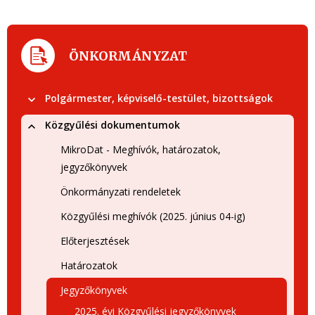
ÖNKORMÁNYZAT
Polgármester, képviselő-testület, bizottságok
Közgyűlési dokumentumok
MikroDat - Meghívók, határozatok,
jegyzőkönyvek
Önkormányzati rendeletek
Közgyűlési meghívók (2025. június 04-ig)
Előterjesztések
Határozatok
Jegyzőkönyvek
2025. évi Közgyűlési jegyzőkönyvek