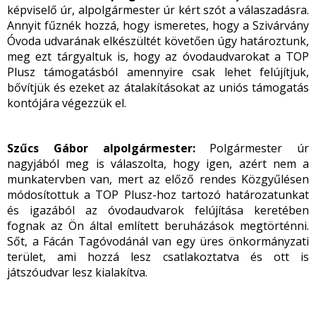
képviselő úr, alpolgármester úr kért szót a válaszadásra.
Annyit fűznék hozzá, hogy ismeretes, hogy a Szivárvány
Óvoda udvarának elkészültét követően úgy határoztunk,
meg ezt tárgyaltuk is, hogy az óvodaudvarokat a TOP
Plusz támogatásból amennyire csak lehet felújítjuk,
bővítjük és ezeket az átalakításokat az uniós támogatás
kontójára végezzük el.
Szűcs Gábor alpolgármester:
Polgármester
úr
nagyjából meg is válaszolta, hogy igen, azért nem a
munkatervben van, mert az előző rendes Közgyűlésen
módosítottuk a TOP Plusz-hoz tartozó határozatunkat
és igazából az óvodaudvarok felújítása keretében
fognak az Ön által említett beruházások megtörténni.
Sőt, a Fácán Tagóvodánál van egy üres önkormányzati
terület, ami hozzá lesz csatlakoztatva és ott is
játszóudvar lesz kialakítva.