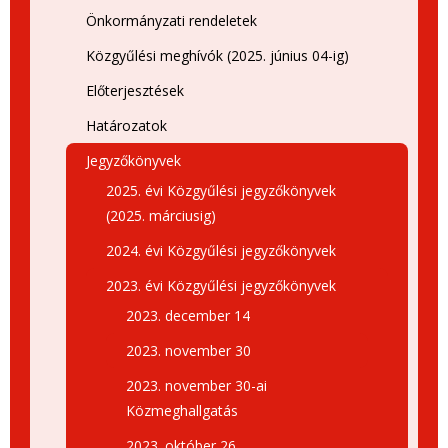
Önkormányzati rendeletek
Közgyűlési meghívók (2025. június 04-ig)
Előterjesztések
Határozatok
Jegyzőkönyvek
2025. évi Közgyűlési jegyzőkönyvek
(2025. márciusig)
2024. évi Közgyűlési jegyzőkönyvek
2023. évi Közgyűlési jegyzőkönyvek
2023. december 14
2023. november 30
2023. november 30-ai
Közmeghallgatás
2023. október 26