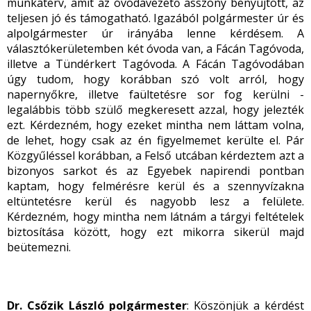
munkaterv, amit az óvodavezető asszony benyújtott, az
teljesen jó és támogatható. Igazából polgármester úr és
alpolgármester úr irányába lenne kérdésem. A
választókerületemben két óvoda van, a Fácán Tagóvoda,
illetve a Tündérkert Tagóvoda. A Fácán Tagóvodában
úgy tudom, hogy korábban szó volt arról, hogy
napernyőkre, illetve faültetésre sor fog kerülni -
legalábbis több szülő megkeresett azzal, hogy jelezték
ezt. Kérdezném, hogy ezeket mintha nem láttam volna,
de lehet, hogy csak az én figyelmemet kerülte el. Pár
Közgyűléssel korábban, a Felső utcában kérdeztem azt a
bizonyos sarkot és az Egyebek napirendi pontban
kaptam, hogy felmérésre kerül és a szennyvízakna
eltüntetésre kerül és nagyobb lesz a felülete.
Kérdezném, hogy mintha nem látnám a tárgyi feltételek
biztosítása között, hogy ezt mikorra sikerül majd
beütemezni.
Dr. Csőzik László polgármester
: Köszönjük a kérdést