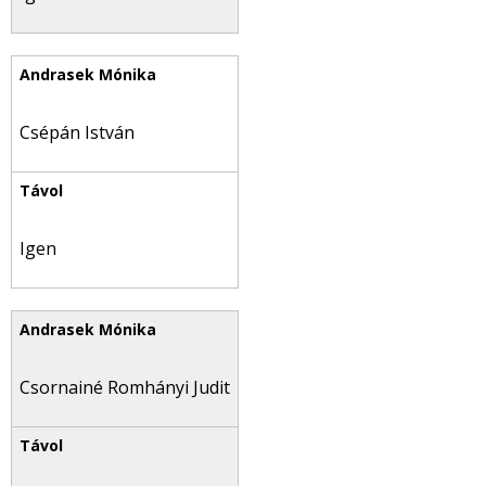
Csépán István
Igen
Csornainé Romhányi Judit