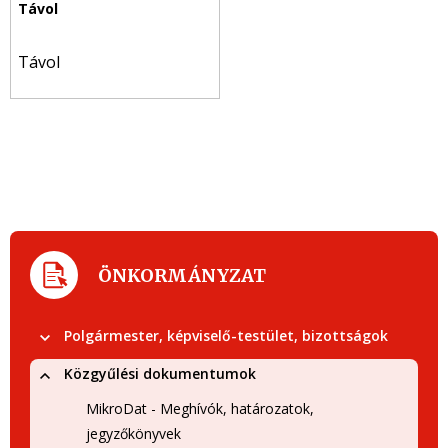
Távol
ÖNKORMÁNYZAT
Polgármester, képviselő-testület, bizottságok
Közgyűlési dokumentumok
MikroDat - Meghívók, határozatok,
jegyzőkönyvek