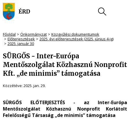
Főoldal
Önkormányzat
Közgyűlési dokumentumok
Előterjesztések
2025. évi előterjesztések (2025. június 4-ig)
2025. január 30
SÜRGŐS - Inter-Európa
Mentőszolgálat Közhasznú Nonprofit
Kft. „de minimis” támogatása
Közzétéve:
2025. jan. 29.
SÜRGŐS ELŐTERJESZTÉS -
az Inter-Európa
Mentőszolgálat Közhasznú Nonprofit Korlátolt
Felelősségű Társaság „de minimis” támogatása