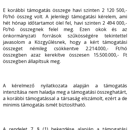
E korábbi támogatás összege havi szinten 2 120 500,-
Ft/hó összeg volt. A jelenlegi támogatási kérelem, ami
hét hónap időtartamot ölel fel, havi szinten 2 494 000,-
Ft/hó összegnek felel meg. Ezen okok és az
önkormányzati források szűkösségére tekintettel
javasolom a Közgyűlésnek, hogy a kért támogatási
összeget némileg csökkentve 2.214.000,- Ft/hó
összegben azaz kerekítve összesen 15.500.000,- Ft
összegben állapítsuk meg.
A kérelmező nyilatkozata alapján a támogatás
intenzítása nem haladja meg a támogatási összeghatárt,
a korábbi támogatással a társaság elszámolt, ezért a de
minimis támogatás ismét biztosítható.
A rendelet 7. § (1) bekezdése alapján a támogatási