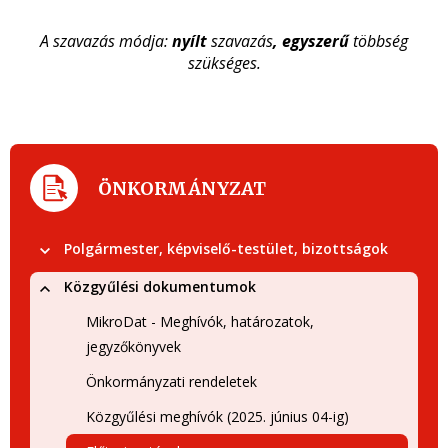
A szavazás módja:
nyílt
szavazás
, egyszerű
többség
szükséges.
ÖNKORMÁNYZAT
Polgármester, képviselő-testület, bizottságok
Közgyűlési dokumentumok
MikroDat - Meghívók, határozatok,
jegyzőkönyvek
Önkormányzati rendeletek
Közgyűlési meghívók (2025. június 04-ig)