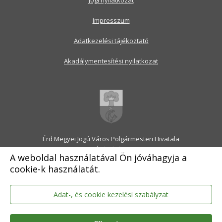
Jogi nyilatkozat
Impresszum
Adatkezelési tájékoztató
Akadálymentesítési nyilatkozat
Érd Megyei Jogú Város Polgármesteri Hivatala
2030 Érd, Alsó utca 1.
A weboldal használatával Ön jóváhagyja a
Levélcím: 2031 Érd, Pf.: 31
cookie-k használatát.
E-mail:
onkormanyzat@erd.hu
Telefonközpont:
06-23-522-300
Ügyfélszolgálat:
06-23-522-301
Adat-, és cookie kezelési szabályzat
Hivatali Kapu: ERDPH
KRID szám: 707189964