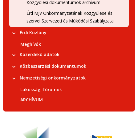
Közgyűlési dokumentumok archívum
Érd MJV Önkormányzatának Közgyűlése és
szervei Szervezeti és Működési Szabályzata
Érdi Közlöny
Meghívók
Közérdekű adatok
Közbeszerzési dokumentumok
Nemzetiségi önkormányzatok
Lakossági fórumok
ARCHÍVUM