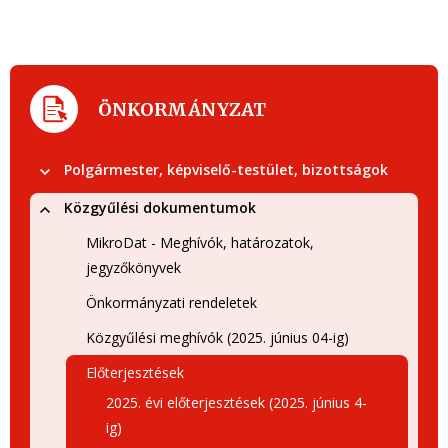
ÖNKORMÁNYZAT
Polgármester, képviselő-testület, bizottságok
Közgyűlési dokumentumok
MikroDat - Meghívók, határozatok,
jegyzőkönyvek
Önkormányzati rendeletek
Közgyűlési meghívók (2025. június 04-ig)
Előterjesztések
2025. évi előterjesztések (2025. június 4-
ig)