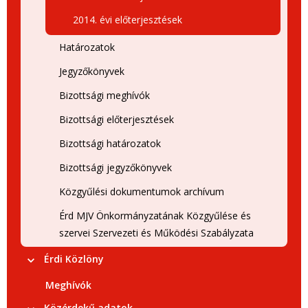
2014. évi előterjesztések
Határozatok
Jegyzőkönyvek
Bizottsági meghívók
Bizottsági előterjesztések
Bizottsági határozatok
Bizottsági jegyzőkönyvek
Közgyűlési dokumentumok archívum
Érd MJV Önkormányzatának Közgyűlése és
szervei Szervezeti és Működési Szabályzata
Érdi Közlöny
Meghívók
Közérdekű adatok