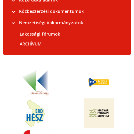
Közbeszerzési dokumentumok
Nemzetiségi önkormányzatok
Lakossági fórumok
ARCHÍVUM