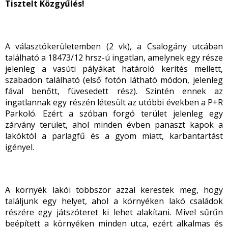
Tisztelt Közgyűlés!
A választókerületemben (2 vk), a Csalogány utcában
található a 18473/12 hrsz-ú ingatlan, amelynek egy része
jelenleg a vasúti pályákat határoló kerítés mellett,
szabadon található (első fotón látható módon, jelenleg
fával benőtt, füvesedett rész). Szintén ennek az
ingatlannak egy részén létesült az utóbbi években a P+R
Parkoló. Ezért a szóban forgó terület jelenleg egy
zárvány terület, ahol minden évben panaszt kapok a
lakóktól a parlagfű és a gyom miatt, karbantartást
igényel.
A környék lakói többször azzal kerestek meg, hogy
találjunk egy helyet, ahol a környéken lakó családok
részére egy játszóteret ki lehet alakítani. Mivel sűrűn
beépített a környéken minden utca, ezért alkalmas és