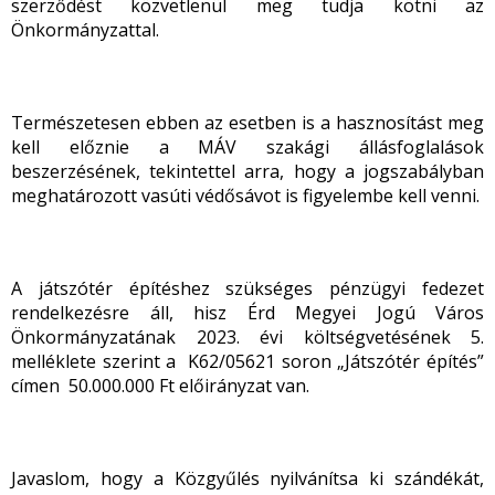
szerződést közvetlenül meg tudja kötni az
Önkormányzattal.
Természetesen ebben az esetben is a hasznosítást meg
kell előznie a MÁV szakági állásfoglalások
beszerzésének, tekintettel arra, hogy a jogszabályban
meghatározott vasúti védősávot is figyelembe kell venni.
A játszótér építéshez szükséges pénzügyi fedezet
rendelkezésre áll, hisz Érd Megyei Jogú Város
Önkormányzatának 2023. évi költségvetésének 5.
melléklete szerint a K62/05621 soron „Játszótér építés”
címen 50.000.000 Ft előirányzat van.
Javaslom, hogy a Közgyűlés nyilvánítsa ki szándékát,