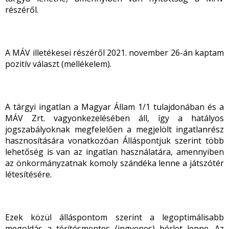
részéről.
A MÁV illetékesei részéről 2021. november 26-án kaptam
pozitív választ (mellékelem).
A tárgyi ingatlan a Magyar Állam 1/1 tulajdonában és a
MÁV Zrt. vagyonkezelésében áll, így a hatályos
jogszabályoknak megfelelően a megjelölt ingatlanrész
hasznosítására vonatkozóan Álláspontjuk szerint több
lehetőség is van az ingatlan használatára, amennyiben
az önkormányzatnak komoly szándéka lenne a játszótér
létesítésére.
Ezek közül álláspontom szerint a legoptimálisabb
megoldás a térítésmentes (ingyenes) bérlet lenne. Az