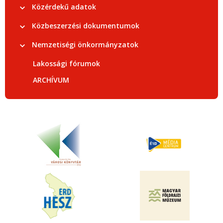
Közérdekű adatok
Közbeszerzési dokumentumok
Nemzetiségi önkormányzatok
Lakossági fórumok
ARCHÍVUM