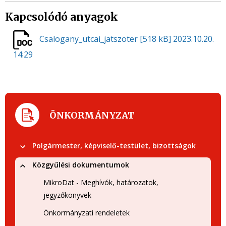
Kapcsolódó anyagok
Csalogany_utcai_jatszoter
[518 kB]
2023.10.20.
14:29
ÖNKORMÁNYZAT
Polgármester, képviselő-testület, bizottságok
Közgyűlési dokumentumok
MikroDat - Meghívók, határozatok,
jegyzőkönyvek
Önkormányzati rendeletek