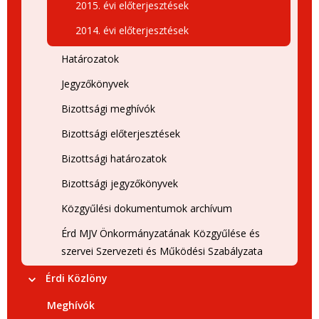
2015. évi előterjesztések
2014. évi előterjesztések
Határozatok
Jegyzőkönyvek
Bizottsági meghívók
Bizottsági előterjesztések
Bizottsági határozatok
Bizottsági jegyzőkönyvek
Közgyűlési dokumentumok archívum
Érd MJV Önkormányzatának Közgyűlése és
szervei Szervezeti és Működési Szabályzata
Érdi Közlöny
Meghívók