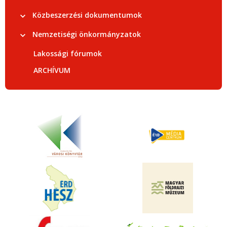
Közbeszerzési dokumentumok
Nemzetiségi önkormányzatok
Lakossági fórumok
ARCHÍVUM