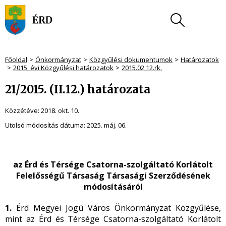
Főoldal
Önkormányzat
Közgyűlési dokumentumok
Határozatok
2015. évi Közgyűlési határozatok
2015.02.12.rk.
21/2015. (II.12.) határozata
Közzétéve:
2018. okt. 10.
Utolsó módosítás dátuma:
2025. máj. 06.
az
Érd és Térsége Csatorna-szolgáltató Korlátolt
Felelősségű Társaság Társasági Szerződésének
módosításáról
1.
Érd Megyei Jogú Város Önkormányzat Közgyűlése,
mint az Érd és Térsége Csatorna-szolgáltató Korlátolt