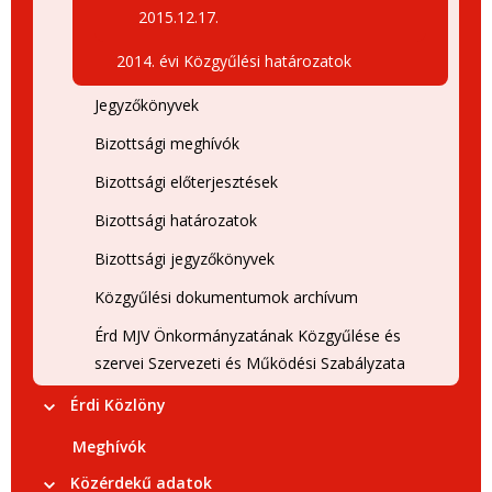
2015.12.17.
2014. évi Közgyűlési határozatok
Jegyzőkönyvek
Bizottsági meghívók
Bizottsági előterjesztések
Bizottsági határozatok
Bizottsági jegyzőkönyvek
Közgyűlési dokumentumok archívum
Érd MJV Önkormányzatának Közgyűlése és
szervei Szervezeti és Működési Szabályzata
Érdi Közlöny
Meghívók
Közérdekű adatok