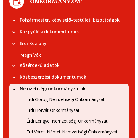
ÖNKORMÁNYZAT
Polgármester, képviselő-testület, bizottságok
Közgyűlési dokumentumok
Érdi Közlöny
Meghívók
Közérdekű adatok
Közbeszerzési dokumentumok
Nemzetiségi önkormányzatok
Érdi Görög Nemzetiségi Önkormányzat
Érdi Horvát Önkormányzat
Érdi Lengyel Nemzetiségi Önkormányzat
Érd Város Német Nemzetiségi Önkormányzat