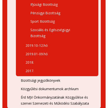
Ifjúsági Bizottság
Pénzügyi Bizottság
Sport Bizottság
Szociális és Egészségügyi
Bizottság
2019.10-12.hó
2019.01-09.hó
2018.
2017.
Bizottsági jegyzőkönyvek
Közgyűlési dokumentumok archívum
Érd MJV Önkormányzatának Közgyűlése és
szervei Szervezeti és Működési Szabályzata