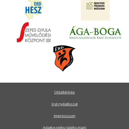
Oldaltérkép
Jogi nyilatkozat
Impresszum
Adatkezelési tájékoztató