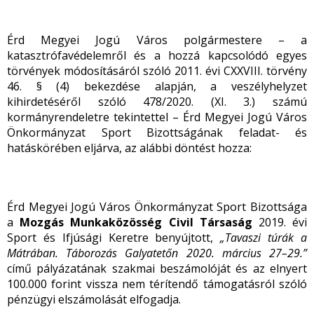
Érd Megyei Jogú Város polgármestere – a
katasztrófavédelemről és a hozzá kapcsolódó egyes
törvények módosításáról szóló 2011. évi CXXVIII. törvény
46. § (4) bekezdése alapján, a veszélyhelyzet
kihirdetéséről szóló 478/2020. (XI. 3.) számú
kormányrendeletre tekintettel – Érd Megyei Jogú Város
Önkormányzat Sport Bizottságának feladat- és
hatáskörében eljárva, az alábbi döntést hozza:
Érd Megyei Jogú Város Önkormányzat Sport Bizottsága
a
Mozgás Munkaközösség Civil Társaság
2019. évi
Sport és Ifjúsági Keretre benyújtott,
„Tavaszi túrák a
Mátrában. Táborozás Galyatetőn 2020. március 27–29.”
című pályázatának szakmai beszámolóját és az elnyert
100.000 forint vissza nem térítendő támogatásról szóló
pénzügyi elszámolását elfogadja.