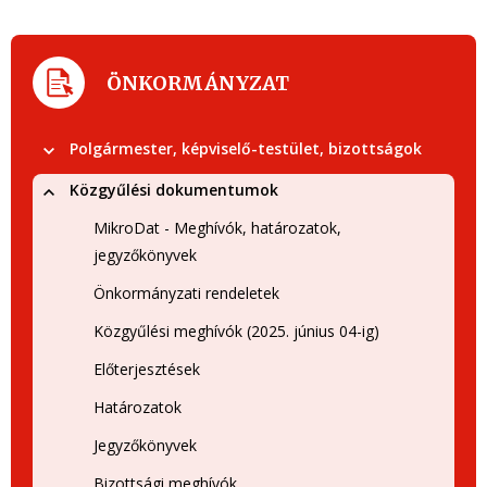
ÖNKORMÁNYZAT
Polgármester, képviselő-testület, bizottságok
Közgyűlési dokumentumok
MikroDat - Meghívók, határozatok,
jegyzőkönyvek
Önkormányzati rendeletek
Közgyűlési meghívók (2025. június 04-ig)
Előterjesztések
Határozatok
Jegyzőkönyvek
Bizottsági meghívók