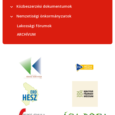
Közbeszerzési dokumentumok
Nemzetiségi önkormányzatok
Lakossági fórumok
ARCHÍVUM