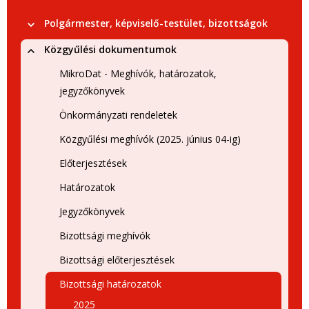
Polgármester, képviselő-testület, bizottságok
Közgyűlési dokumentumok
MikroDat - Meghívók, határozatok,
jegyzőkönyvek
Önkormányzati rendeletek
Közgyűlési meghívók (2025. június 04-ig)
Előterjesztések
Határozatok
Jegyzőkönyvek
Bizottsági meghívók
Bizottsági előterjesztések
Bizottsági határozatok
2025