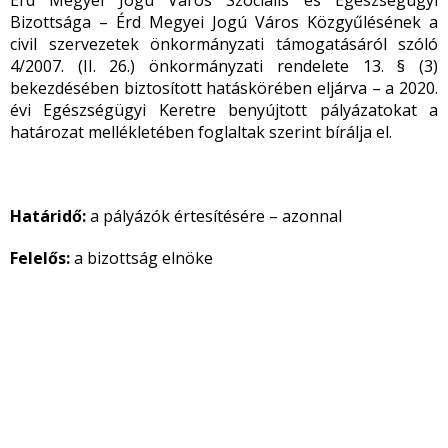
Érd Megyei Jogú Város Szociális és Egészségügyi
Bizottsága – Érd Megyei Jogú Város Közgyűlésének a
civil szervezetek önkormányzati támogatásáról szóló
4/2007. (II. 26.) önkormányzati rendelete 13. § (3)
bekezdésében biztosított hatáskörében eljárva – a 2020.
évi Egészségügyi Keretre benyújtott pályázatokat a
határozat mellékletében foglaltak szerint bírálja el.
Határidő:
a pályázók értesítésére – azonnal
Felelős:
a bizottság elnöke