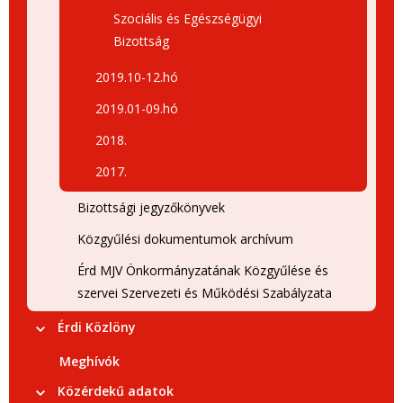
Szociális és Egészségügyi
Bizottság
2019.10-12.hó
2019.01-09.hó
2018.
2017.
Bizottsági jegyzőkönyvek
Közgyűlési dokumentumok archívum
Érd MJV Önkormányzatának Közgyűlése és
szervei Szervezeti és Működési Szabályzata
Érdi Közlöny
Meghívók
Közérdekű adatok