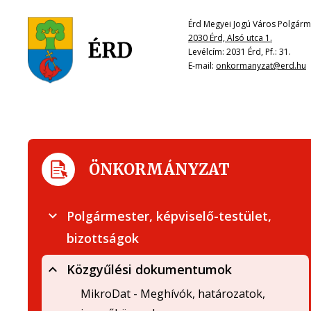
Érd Megyei Jogú Város Polgárme
2030 Érd, Alsó utca 1.
Levélcím: 2031 Érd, Pf.: 31.
E-mail:
onkormanyzat@erd.hu
ÖNKORMÁNYZAT
Polgármester, képviselő-testület,
bizottságok
Közgyűlési dokumentumok
MikroDat - Meghívók, határozatok,