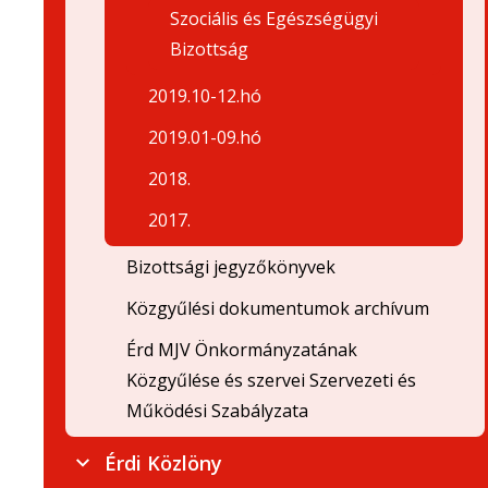
Szociális és Egészségügyi
Bizottság
2019.10-12.hó
2019.01-09.hó
2018.
2017.
Bizottsági jegyzőkönyvek
Közgyűlési dokumentumok archívum
Érd MJV Önkormányzatának
Közgyűlése és szervei Szervezeti és
Működési Szabályzata
Érdi Közlöny