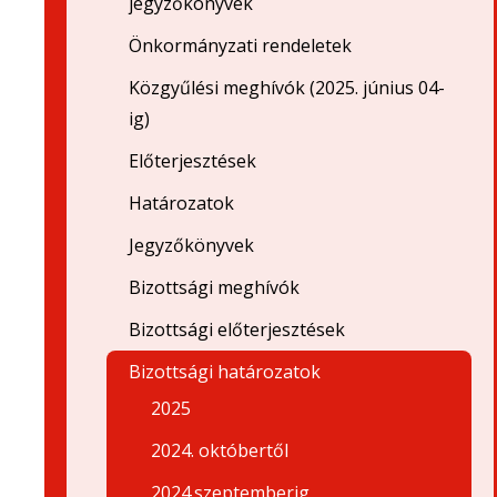
jegyzőkönyvek
Önkormányzati rendeletek
Közgyűlési meghívók (2025. június 04-
ig)
Előterjesztések
Határozatok
Jegyzőkönyvek
Bizottsági meghívók
Bizottsági előterjesztések
Bizottsági határozatok
2025
2024. októbertől
2024.szeptemberig