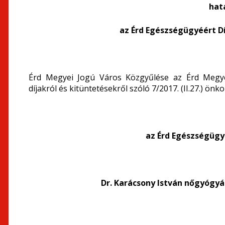
hat
az Érd Egészségügyéért D
Érd Megyei Jogú Város Közgyűlése az Érd Megy
díjakról és kitüntetésekről szóló 7/2017. (II.27.) ön
az Érd Egészségügy
Dr. Karácsony István nőgyógyá