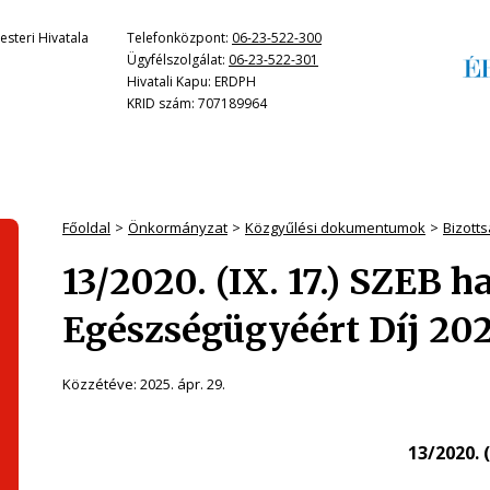
steri Hivatala
Telefonközpont:
06-23-522-300
Ügyfélszolgálat:
06-23-522-301
Hivatali Kapu: ERDPH
KRID szám: 707189964
Főoldal
Önkormányzat
Közgyűlési dokumentumok
Bizott
13/2020. (IX. 17.) SZEB h
Egészségügyéért Díj 20
Közzétéve:
2025. ápr. 29.
13/2020. (