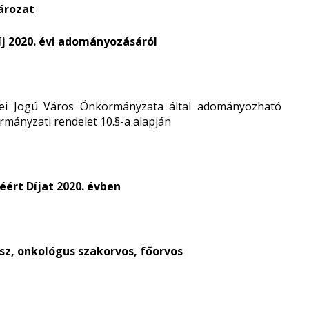
ározat
íj 2020. évi adományozásáról
ei Jogú Város Önkormányzata által adományozható
kormányzati rendelet 10.§-a alapján
éért Díjat 2020. évben
sz, onkológus szakorvos, főorvos