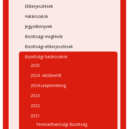
Előterjesztések
Határozatok
Jegyzőkönyvek
Bizottsági meghívók
Bizottsági előterjesztések
Bizottsági határozatok
2025
2024. októbertől
2024.szeptemberig
2023
2022
2021.
Fenntarthatósági Bizottság