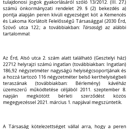
tulajdonosi jogok gyakorlásáról szóló 13/2012. (III. 27.)
számú önkormányzati rendelet 29. § (2) bekezdés a)
pontja alapján peren kívüli egyezséget köt a Kemencés
és Lakoma Korlátolt Felelősségű Társasággal (2030 Érd,
Szövő utca 122.; a továbbiakban:
Társaság
) az alábbi
tartalommal:
Az Érd, Alsó utca 2. szám alatt található (Gesztelyi ház)
22712 helyrajzi számú ingatlan (továbbiakban: Ingatlan)
186,92 négyzetméter nagyságú helyiségcsoportjának és
a hozzá tartozó 116 négyzetméter belső kerthelyiségbeli
teraszának (továbbiakban: Bérlemény) kávéház
üzemszerű működtetése céljából 2011. szeptember 8.
napján megkötött bérleti szerződést közös
megegyezéssel 2021. március 1. napjával megszüntetik.
A Társaság kötelezettséget vállal arra, hogy a peren