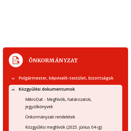
ÖNKORMÁNYZAT
Polgármester, képviselő-testület, bizottságok
Közgyűlési dokumentumok
MikroDat - Meghívók, határozatok,
jegyzőkönyvek
Önkormányzati rendeletek
Közgyűlési meghívók (2025. június 04-ig)