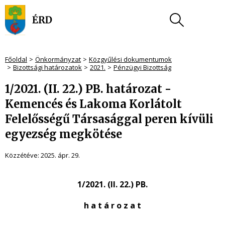
Főoldal
Önkormányzat
Közgyűlési dokumentumok
Bizottsági határozatok
2021.
Pénzügyi Bizottság
1/2021. (II. 22.) PB. határozat -
Kemencés és Lakoma Korlátolt
Felelősségű Társasággal peren kívüli
egyezség megkötése
Közzétéve:
2025. ápr. 29.
1/2021. (II. 22.) PB.
h a t á r o z a t