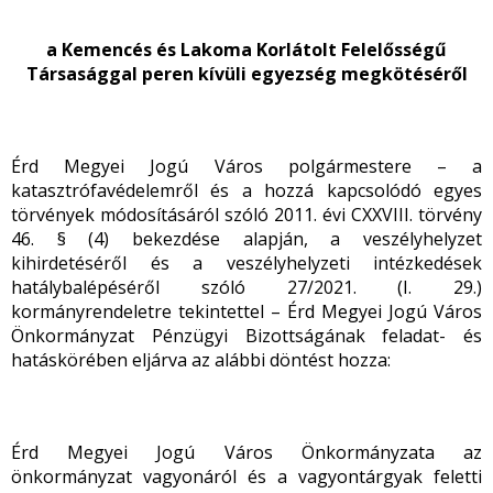
a Kemencés és Lakoma Korlátolt Felelősségű
Társasággal peren kívüli egyezség megkötéséről
Érd Megyei Jogú Város polgármestere – a
katasztrófavédelemről és a hozzá kapcsolódó egyes
törvények módosításáról szóló 2011. évi CXXVIII. törvény
46. § (4) bekezdése alapján, a veszélyhelyzet
kihirdetéséről és a veszélyhelyzeti intézkedések
hatálybalépéséről szóló 27/2021. (I. 29.)
kormányrendeletre tekintettel – Érd Megyei Jogú Város
Önkormányzat Pénzügyi Bizottságának feladat- és
hatáskörében eljárva az alábbi döntést hozza:
Érd Megyei Jogú Város Önkormányzata az
önkormányzat vagyonáról és a vagyontárgyak feletti