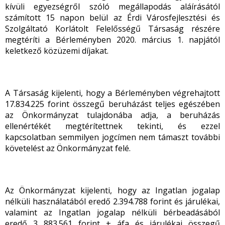
kívüli egyezségről szóló megállapodás aláírásától
számított 15 napon belül az Érdi Városfejlesztési és
Szolgáltató Korlátolt Felelősségű Társaság részére
megtéríti a Bérleményben 2020. március 1. napjától
keletkező közüzemi díjakat.
A Társaság kijelenti, hogy a Bérleményben végrehajtott
17.834.225 forint összegű beruházást teljes egészében
az Önkormányzat tulajdonába adja, a beruházás
ellenértékét megtérítettnek tekinti, és ezzel
kapcsolatban semmilyen jogcímen nem támaszt további
követelést az Önkormányzat felé.
Az Önkormányzat kijelenti, hogy az Ingatlan jogalap
nélküli használatából eredő 2.394.788 forint és járulékai,
valamint az Ingatlan jogalap nélküli bérbeadásából
eredő 3 883.561 forint + áfa és járulékai összegű