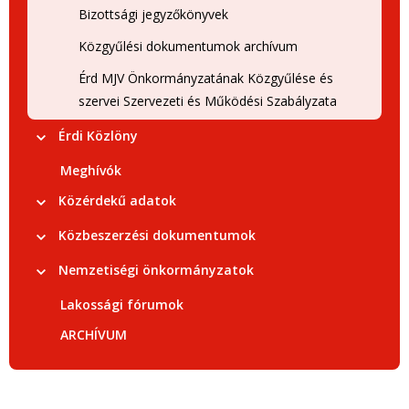
Bizottsági jegyzőkönyvek
Közgyűlési dokumentumok archívum
Érd MJV Önkormányzatának Közgyűlése és
szervei Szervezeti és Működési Szabályzata
Érdi Közlöny
Meghívók
Közérdekű adatok
Közbeszerzési dokumentumok
Nemzetiségi önkormányzatok
Lakossági fórumok
ARCHÍVUM