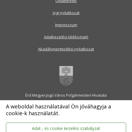
Oldaltérkép
Jogi nyilatkozat
Impresszum
Adatkezelési tájékoztató
Akadálymentesítési nyilatkozat
Érd Megyei Jogú Város Polgármesteri Hivatala
2030 Érd, Alsó utca 1.
A weboldal használatával Ön jóváhagyja a
Levélcím: 2031 Érd, Pf.: 31
cookie-k használatát.
E-mail:
onkormanyzat@erd.hu
Telefonközpont:
06-23-522-300
Ügyfélszolgálat:
06-23-522-301
Adat-, és cookie kezelési szabályzat