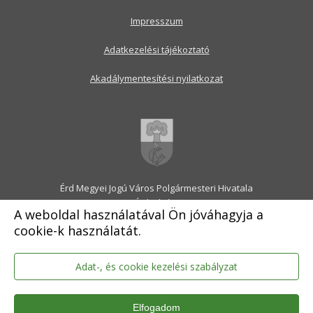
Impresszum
Adatkezelési tájékoztató
Akadálymentesítési nyilatkozat
Érd Megyei Jogú Város Polgármesteri Hivatala
2030 Érd, Alsó utca 1.
A weboldal használatával Ön jóváhagyja a
Levélcím: 2031 Érd, Pf.: 31
cookie-k használatát.
E-mail:
onkormanyzat@erd.hu
Telefonközpont:
06-23-522-300
Ügyfélszolgálat:
06-23-522-301
Adat-, és cookie kezelési szabályzat
Hivatali Kapu: ERDPH
KRID szám: 707189964
Elfogadom