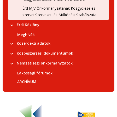
Érd MJV Önkormányzatának Közgyűlése és
szervei Szervezeti és Működési Szabályzata
Érdi Közlöny
Meghívók
Közérdekű adatok
Közbeszerzési dokumentumok
Nemzetiségi önkormányzatok
Lakossági fórumok
ARCHÍVUM