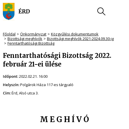
Főoldal
Önkormányzat
Közgyűlési dokumentumok
Bizottsági meghívók
Bizottsági meghívók 2021-2024.09.30-ig
Fenntarthatósági Bizottság
Fenntarthatósági Bizottság 2022.
február 21-ei ülése
Időpont:
2022.02.21. 16:00
Helyszín:
Polgárok Háza 117-es tárgyaló
Cím:
Érd,
Alsó utca 3.
M E G H Í V Ó