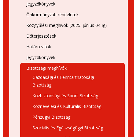
jegyzőkönyvek
Önkormányzati rendeletek
Közgyűlési meghívók (2025. június 04-ig)
Előterjesztések
Határozatok
Jegyzőkönyvek
Bizottsági meghívók
Gazdasági és Fenntarthatósági
Bizottság
Közbiztonsági és Sport Bizottság
Köznevelési és Kulturális Bizottság
Pénzügyi Bizottság
Szociális és Egészségügyi Bizottság