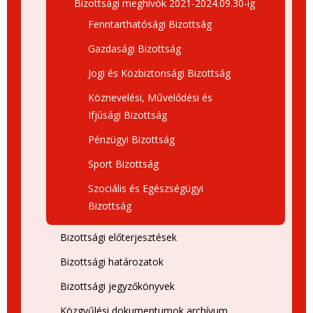
Bizottsági meghívók 2021-2024.09.30-ig
Fenntarthatósági Bizottság
Gazdasági Bizottság
Jogi és Közbiztonsági Bizottság
Köznevelési, Művelődési és
Ifjúsági Bizottság
Pénzügyi Bizottság
Sport Bizottság
Szociális és Egészségügyi
Bizottság
Bizottsági előterjesztések
Bizottsági határozatok
Bizottsági jegyzőkönyvek
Közgyűlési dokumentumok archívum