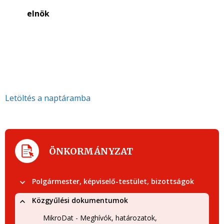
elnök
Letöltés a naptáramba
ÖNKORMÁNYZAT
Polgármester, képviselő-testület, bizottságok
Közgyűlési dokumentumok
MikroDat - Meghívók, határozatok,