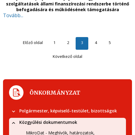
szolgáltatások állami finanszírozási rendszerbe történő
befogadására és működésének támogatására
Tovább...
Előző oldal
1
2
3
4
5
Következő oldal
ÖNKORMÁNYZAT
Polgármester, képviselő-testület, bizottságok
Közgyűlési dokumentumok
MikroDat - Meghívók, határozatok,