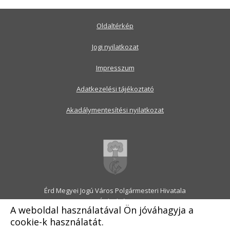
Oldaltérkép
Jogi nyilatkozat
Impresszum
Adatkezelési tájékoztató
Akadálymentesítési nyilatkozat
Érd Megyei Jogú Város Polgármesteri Hivatala
2030 Érd, Alsó utca 1.
A weboldal használatával Ön jóváhagyja a
Levélcím: 2031 Érd, Pf.: 31
cookie-k használatát.
E-mail:
onkormanyzat@erd.hu