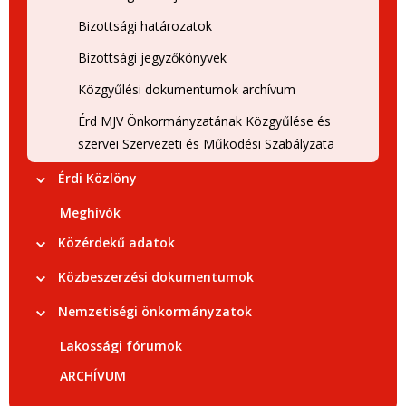
Bizottsági határozatok
Bizottsági jegyzőkönyvek
Közgyűlési dokumentumok archívum
Érd MJV Önkormányzatának Közgyűlése és
szervei Szervezeti és Működési Szabályzata
Érdi Közlöny
Meghívók
Közérdekű adatok
Közbeszerzési dokumentumok
Nemzetiségi önkormányzatok
Lakossági fórumok
ARCHÍVUM