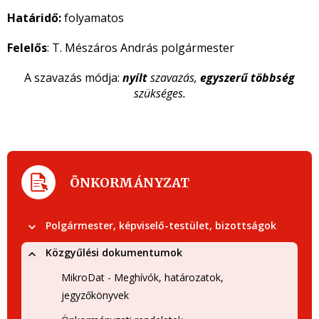
Határidő:
folyamatos
Felelős
: T. Mészáros András polgármester
A szavazás módja:
nyílt
szavazás,
egyszerű többség
szükséges.
ÖNKORMÁNYZAT
Polgármester, képviselő-testület, bizottságok
Közgyűlési dokumentumok
MikroDat - Meghívók, határozatok,
jegyzőkönyvek