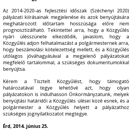
Az 2014-2020-as fejlesztési időszak (Széchenyi 2020)
pályázati kiírásainak megjelenése és azok benyújtására
meghatározott időtartam hosszúsága előre nem
prognosztizálható. Tekintettel arra, hogy a Közgyűlés
nyári ülésszünete elkezdődik, javaslom, hogy a
Közgyűlés adjon felhatalmazást a polgármesternek arra,
hogy beszámolási kötelezettség mellett, és a Közgyűlés
utólagos jóváhagyásával a megjelenő pályázatokat
megfelelő tartalommal, a szükséges dokumentumokkal
benyújtsa.
Kérem a Tisztelt Közgyűlést, hogy támogató
határozatával tegye lehetővé azt, hogy olyan
pályázatokon is indulhasson Önkormányzatunk, melyek
benyújtási határidői a Közgyűlés ülései közé esnek, és a
polgármester a Közgyűlés helyett a pályázathoz
szükséges jognyilatkozatot megtegye.
Érd, 2014. június 25.