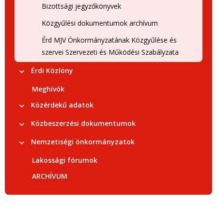
Bizottsági jegyzőkönyvek
Közgyűlési dokumentumok archívum
Érd MJV Önkormányzatának Közgyűlése és
szervei Szervezeti és Működési Szabályzata
Érdi Közlöny
Meghívók
Közérdekű adatok
Közbeszerzési dokumentumok
Nemzetiségi önkormányzatok
Lakossági fórumok
ARCHÍVUM