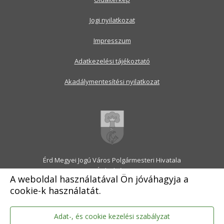
Jogi nyilatkozat
Impresszum
Adatkezelési tájékoztató
Akadálymentesítési nyilatkozat
Érd Megyei Jogú Város Polgármesteri Hivatala
2030 Érd, Alsó utca 1.
A weboldal használatával Ön jóváhagyja a
Levélcím: 2031 Érd, Pf.: 31
cookie-k használatát.
E-mail:
onkormanyzat@erd.hu
Telefonközpont:
06-23-522-300
Ügyfélszolgálat:
06-23-522-301
Adat-, és cookie kezelési szabályzat