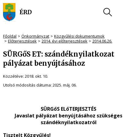
Főoldal
Önkormányzat
Közgyűlési dokumentumok
Előterjesztések
2014. évi előterjesztések
2014.06.26.
SÜRGőS ET: szándéknyilatkozat
pályázat benyújtásához
Közzétéve:
2018. okt. 10.
Utolsó módosítás dátuma:
2025. máj. 06.
SÜRGőS ELőTERJESZTÉS
Javaslat pályázat benyújtásához szükséges
szándéknyilatkozatról
Tisztelt Közgyűlés!