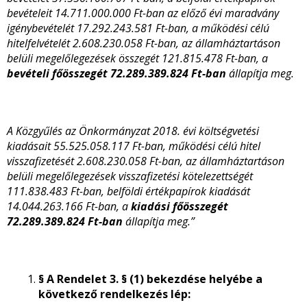
bevételeit 14.711.000.000 Ft-ban az előző évi maradvány
igénybevételét 17.292.243.581 Ft-ban, a működési célú
hitelfelvételét 2.608.230.058 Ft-ban, az államháztartáson
belüli megelőlegezések összegét 121.815.478 Ft-ban, a
bevételi főösszegét 72.289.389.824
Ft-ban
állapítja meg.
A Közgyűlés az Önkormányzat 2018. évi költségvetési
kiadásait 55.525.058.117 Ft-ban, működési célú hitel
visszafizetését 2.608.230.058 Ft-ban, az államháztartáson
belüli megelőlegezések visszafizetési kötelezettségét
111.838.483 Ft-ban, belföldi értékpapírok kiadását
14.044.263.166 Ft-ban, a
kiadási főösszegét
72.289.389.824 Ft-ban
állapítja meg.”
§ A Rendelet 3. § (1) bekezdése helyébe a
következő rendelkezés lép: