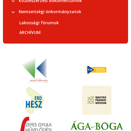
Közbeszerzési dokumentumok
Nemzetiségi önkormányzatok
Lakossági fórumok
ARCHÍVUM