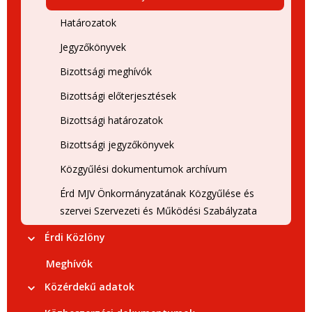
Határozatok
Jegyzőkönyvek
Bizottsági meghívók
Bizottsági előterjesztések
Bizottsági határozatok
Bizottsági jegyzőkönyvek
Közgyűlési dokumentumok archívum
Érd MJV Önkormányzatának Közgyűlése és
szervei Szervezeti és Működési Szabályzata
Érdi Közlöny
Meghívók
Közérdekű adatok