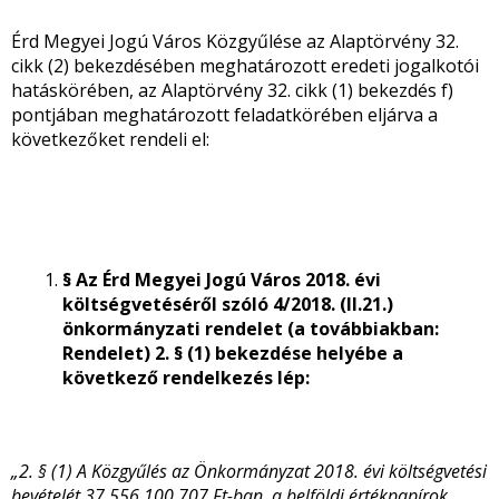
Érd Megyei Jogú Város Közgyűlése az Alaptörvény 32.
cikk (2) bekezdésében meghatározott eredeti jogalkotói
hatáskörében, az Alaptörvény 32. cikk (1) bekezdés f)
pontjában meghatározott feladatkörében eljárva a
következőket rendeli el:
§ Az Érd Megyei Jogú Város 2018. évi
költségvetéséről szóló 4/2018. (II.21.)
önkormányzati rendelet (a továbbiakban:
Rendelet) 2. § (1) bekezdése helyébe a
következő rendelkezés lép:
„2. § (1) A Közgyűlés az Önkormányzat 2018. évi költségvetési
bevételét 37.556.100.707 Ft-ban, a belföldi értékpapírok