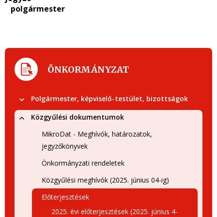
polgármester
ÖNKORMÁNYZAT
Polgármester, képviselő-testület, bizottságok
Közgyűlési dokumentumok
MikroDat - Meghívók, határozatok,
jegyzőkönyvek
Önkormányzati rendeletek
Közgyűlési meghívók (2025. június 04-ig)
Előterjesztések
2025. évi előterjesztések (2025. június 4-