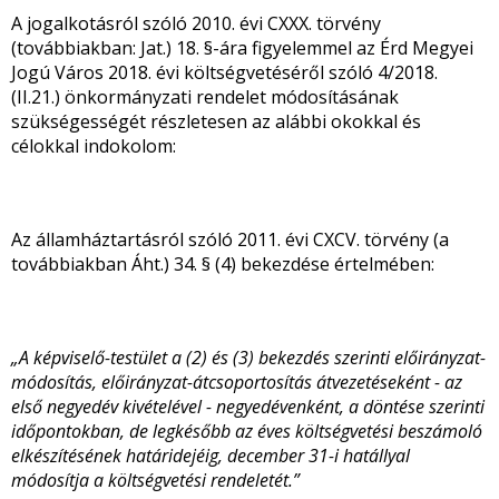
A jogalkotásról szóló 2010. évi CXXX. törvény
(továbbiakban: Jat.) 18. §-ára figyelemmel az Érd Megyei
Jogú Város 2018. évi költségvetéséről szóló 4/2018.
(II.21.) önkormányzati rendelet módosításának
szükségességét részletesen az alábbi okokkal és
célokkal indokolom:
Az államháztartásról szóló 2011. évi CXCV. törvény (a
továbbiakban Áht.) 34. § (4) bekezdése értelmében:
„A képviselő-testület a (2) és (3) bekezdés szerinti előirányzat-
módosítás, előirányzat-átcsoportosítás átvezetéseként - az
első negyedév kivételével - negyedévenként, a döntése szerinti
időpontokban, de legkésőbb az éves költségvetési beszámoló
elkészítésének határidejéig, december 31-i hatállyal
módosítja a költségvetési rendeletét.”