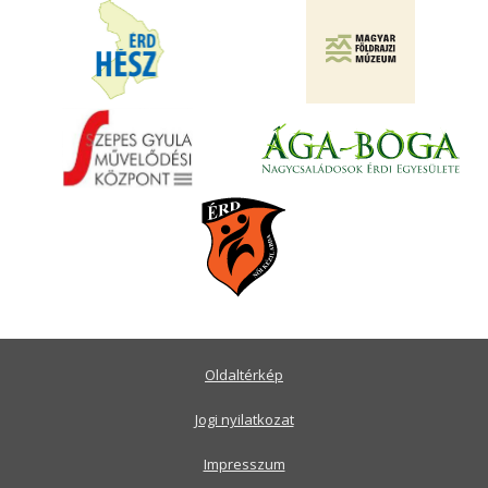
Oldaltérkép
Jogi nyilatkozat
Impresszum