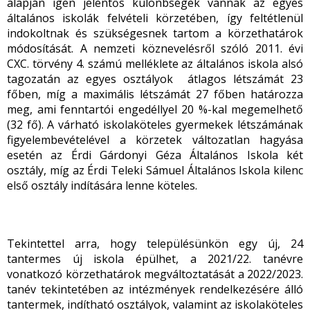
alapján igen jelentős különbségek vannak az egyes
általános iskolák felvételi körzetében, így feltétlenül
indokoltnak és szükségesnek tartom a körzethatárok
módosítását. A nemzeti köznevelésről szóló 2011. évi
CXC. törvény 4. számú melléklete az általános iskola alsó
tagozatán az egyes osztályok átlagos létszámát 23
főben, míg a maximális létszámát 27 főben határozza
meg, ami fenntartói engedéllyel 20 %-kal megemelhető
(32 fő). A várható iskolaköteles gyermekek létszámának
figyelembevételével a körzetek változatlan hagyása
esetén az Érdi Gárdonyi Géza Általános Iskola két
osztály, míg az Érdi Teleki Sámuel Általános Iskola kilenc
első osztály indítására lenne köteles.
Tekintettel arra, hogy településünkön egy új, 24
tantermes új iskola épülhet, a 2021/22. tanévre
vonatkozó körzethatárok megváltoztatását a 2022/2023.
tanév tekintetében az intézmények rendelkezésére álló
tantermek, indítható osztályok, valamint az iskolaköteles