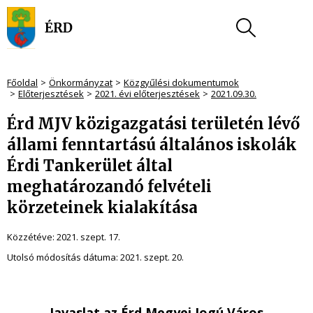
Főoldal
Önkormányzat
Közgyűlési dokumentumok
Előterjesztések
2021. évi előterjesztések
2021.09.30.
Érd MJV közigazgatási területén lévő
állami fenntartású általános iskolák
Érdi Tankerület által
meghatározandó felvételi
körzeteinek kialakítása
Közzétéve:
2021. szept. 17.
Utolsó módosítás dátuma:
2021. szept. 20.
Javaslat az Érd Megyei Jogú Város