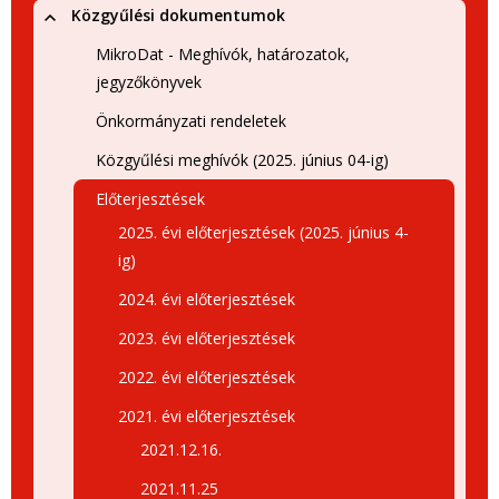
Közgyűlési dokumentumok
MikroDat - Meghívók, határozatok,
jegyzőkönyvek
Önkormányzati rendeletek
Közgyűlési meghívók (2025. június 04-ig)
Előterjesztések
2025. évi előterjesztések (2025. június 4-
ig)
2024. évi előterjesztések
2023. évi előterjesztések
2022. évi előterjesztések
2021. évi előterjesztések
2021.12.16.
2021.11.25