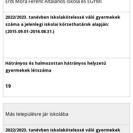
Érdi Móra Ferenc Általános Iskola és EGYMI
19
Más településre jár iskolába