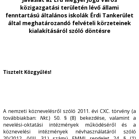
közigazgatási területén lévő állami
fenntartású általános iskolák Érdi Tankerület
által meghatározandó felvételi körzeteinek
kialakításáról szóló döntésre
Tisztelt Közgyűlés!
A nemzeti köznevelésről szóló 2011. évi CXC. törvény (a
továbbiakban:
Nkt.
) 50. § (8) bekezdése, valamint a
nevelési-oktatási intézmények működéséről és a
köznevelési intézmények névhasználatáról szóló
20/2012. (VIII. 31.) számú EMMI rendelet 24. § (1)