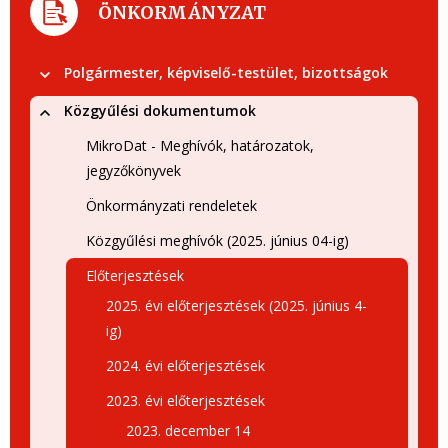
ÖNKORMÁNYZAT
Polgármester, képviselő-testület, bizottságok
Közgyűlési dokumentumok
MikroDat - Meghívók, határozatok,
jegyzőkönyvek
Önkormányzati rendeletek
Közgyűlési meghívók (2025. június 04-ig)
Előterjesztések
2025. évi előterjesztések (2025. június 4-
ig)
2024. évi előterjesztések
2023. évi előterjesztések
2023. december 14