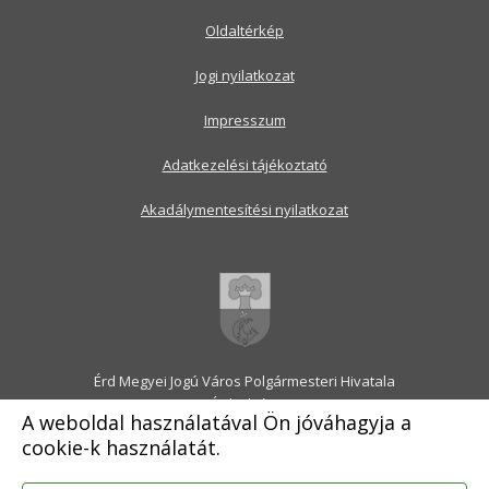
Oldaltérkép
Jogi nyilatkozat
Impresszum
Adatkezelési tájékoztató
Akadálymentesítési nyilatkozat
Érd Megyei Jogú Város Polgármesteri Hivatala
2030 Érd, Alsó utca 1.
A weboldal használatával Ön jóváhagyja a
Levélcím: 2031 Érd, Pf.: 31
cookie-k használatát.
E-mail:
onkormanyzat@erd.hu
Telefonközpont:
06-23-522-300