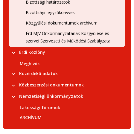
Bizottsági határozatok
Bizottsági jegyzőkönyvek
Közgyűlési dokumentumok archívum
Érd MJV Önkormányzatának Közgyűlése és
szervei Szervezeti és Működési Szabályzata
Érdi Közlöny
Meghívók
Közérdekű adatok
Közbeszerzési dokumentumok
Nemzetiségi önkormányzatok
Lakossági fórumok
ARCHÍVUM