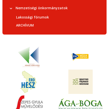
Nemzetiségi önkormányzatok
Lakossági fórumok
ARCHÍVUM