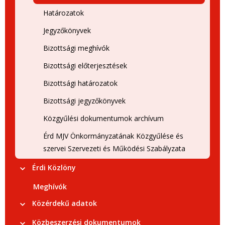
Határozatok
Jegyzőkönyvek
Bizottsági meghívók
Bizottsági előterjesztések
Bizottsági határozatok
Bizottsági jegyzőkönyvek
Közgyűlési dokumentumok archívum
Érd MJV Önkormányzatának Közgyűlése és
szervei Szervezeti és Működési Szabályzata
Érdi Közlöny
Meghívók
Közérdekű adatok
Közbeszerzési dokumentumok