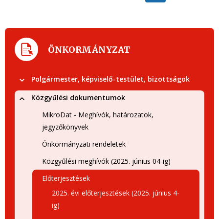
ÖNKORMÁNYZAT
Polgármester, képviselő-testület, bizottságok
Közgyűlési dokumentumok
MikroDat - Meghívók, határozatok,
jegyzőkönyvek
Önkormányzati rendeletek
Közgyűlési meghívók (2025. június 04-ig)
Előterjesztések
2025. évi előterjesztések (2025. június 4-
ig)