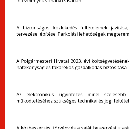
intézmények vonatkozásában.
A biztonságos közlekedés feltételeinek javítása
tervezése, építése. Parkolási lehetőségek megteremt
A Polgármesteri Hivatal 2023. évi költségvetéséne
hatékonyság és takarékos gazdálkodás biztosítása.
Az elektronikus ügyintézés minél szélesebb
működtetéséhez szükséges technikai és jogi feltétel
A közbeszerzési törvény és a saját beszerzési utas