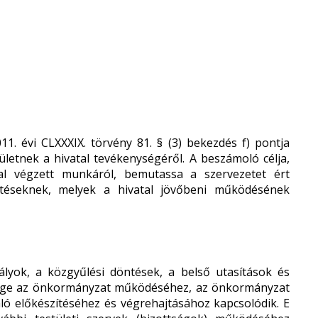
1. évi CLXXXIX. törvény 81. § (3) bekezdés f) pontja
ületnek a hivatal tevékenységéről. A beszámoló célja,
al végzett munkáról, bemutassa a szervezetet ért
ntéseknek, melyek a hivatal jövőbeni működésének
ályok, a közgyűlési döntések, a belső utasítások és
ége az önkormányzat működéséhez, az önkormányzat
ló előkészítéséhez és végrehajtásához kapcsolódik. E