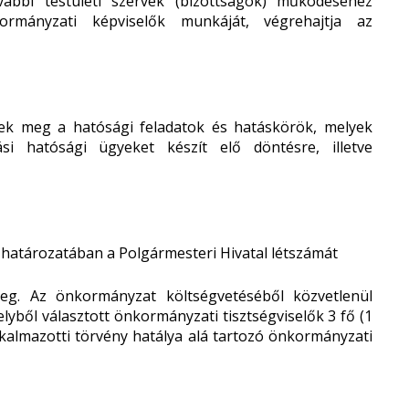
ábbi testületi szervek (bizottságok) működéséhez
ormányzati képviselők munkáját, végrehajtja az
ennek meg a hatósági feladatok és hatáskörök, melyek
si hatósági ügyeket készít elő döntésre, illetve
) határozatában a Polgármesteri Hivatal létszámát
eg. Az önkormányzat költségvetéséből közvetlenül
elyből választott önkormányzati tisztségviselők 3 fő (1
lkalmazotti törvény hatálya alá tartozó önkormányzati