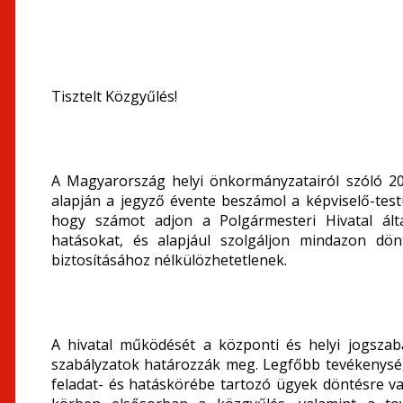
Tisztelt Közgyűlés!
A Magyarország helyi önkormányzatairól szóló 201
alapján a jegyző évente beszámol a képviselő-test
hogy számot adjon a Polgármesteri Hivatal ált
hatásokat, és alapjául szolgáljon mindazon dö
biztosításához nélkülözhetetlenek.
A hivatal működését a központi és helyi jogszab
szabályzatok határozzák meg. Legfőbb tevékenys
feladat- és hatáskörébe tartozó ügyek döntésre va