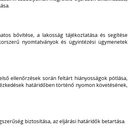
tása.
tos bővítése, a lakosság tájékoztatása és segítése
korszerű nyomtatványok és ügyintézési ügymenetek
belső ellenőrzések során feltárt hiányosságok pótlása,
 intézkedések határidőben történő nyomon követésének,
szerűség biztosítása, az eljárási határidők betartása.