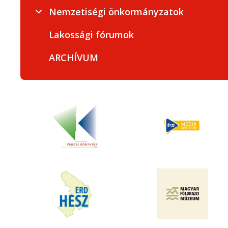
Nemzetiségi önkormányzatok
Lakossági fórumok
ARCHÍVUM