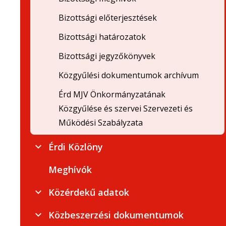
Bizottsági előterjesztések
Bizottsági határozatok
Bizottsági jegyzőkönyvek
Közgyűlési dokumentumok archívum
Érd MJV Önkormányzatának
Közgyűlése és szervei Szervezeti és
Működési Szabályzata
Érdi Közlöny
Meghívók
Közérdekű adatok
Közbeszerzési dokumentumok