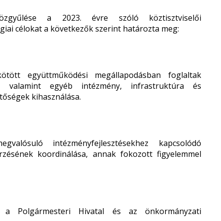
yűlése a 2023. évre szóló köztisztviselői
giai célokat a következők szerint határozta meg:
ött együttműködési megállapodásban foglaltak
e, valamint egyéb intézmény, infrastruktúra és
etőségek kihasználása.
lósuló intézményfejlesztésekhez kapcsolódó
rzésének koordinálása, annak fokozott figyelemmel
ása a Polgármesteri Hivatal és az önkormányzati