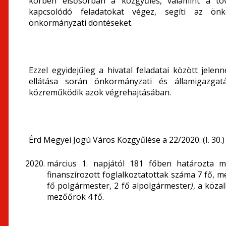
körben elsősorban a közgyűlés, valamint a tov
kapcsolódó feladatokat végez, segíti az önk
önkormányzati döntéseket.
Ezzel egyidejűleg a hivatal feladatai között jel
ellátása során önkormányzati és államigazgatá
közreműködik azok végrehajtásában.
Érd Megyei Jogú Város Közgyűlése a 22/2020. (I. 30.
március 1. napjától 181 főben határozta m
finanszírozott foglalkoztatottak száma 7 fő, m
fő polgármester, 2 fő alpolgármester
)
, a köza
mezőőrök 4 fő.