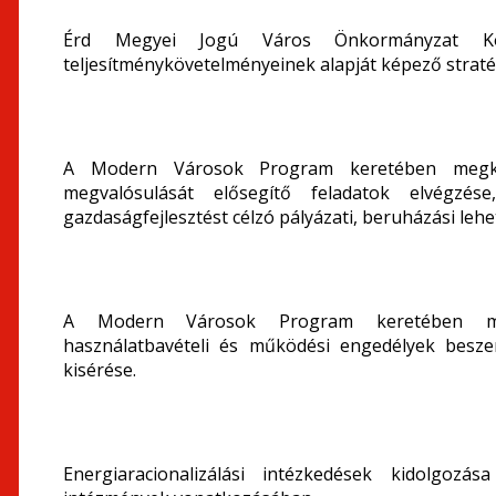
Érd Megyei Jogú Város Önkormányzat Közg
teljesítménykövetelményeinek alapját képező straté
A Modern Városok Program keretében megköt
megvalósulását elősegítő feladatok elvégzés
gazdaságfejlesztést célzó pályázati, beruházási leh
A Modern Városok Program keretében megva
használatbavételi és működési engedélyek besze
kisérése.
Energiaracionalizálási intézkedések kidolgoz