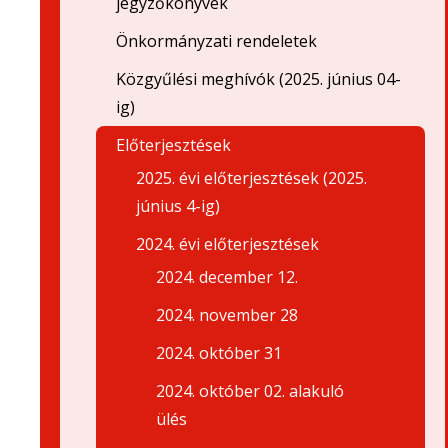
jegyzőkönyvek
Önkormányzati rendeletek
Közgyűlési meghívók (2025. június 04-
ig)
Előterjesztések
2025. évi előterjesztések (2025.
június 4-ig)
2024. évi előterjesztések
2024. december 12.
2024. november 28
2024. október 31
2024. október 02. alakuló
ülés