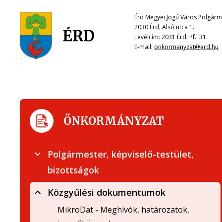
Érd Megyei Jogú Város Polgárme
2030 Érd, Alsó utca 1.
Levélcím: 2031 Érd, Pf.: 31.
E-mail:
onkormanyzat@erd.hu
ÖNKORMÁNYZAT
Polgármester, képviselő-testület,
bizottságok
Közgyűlési dokumentumok
MikroDat - Meghívók, határozatok,