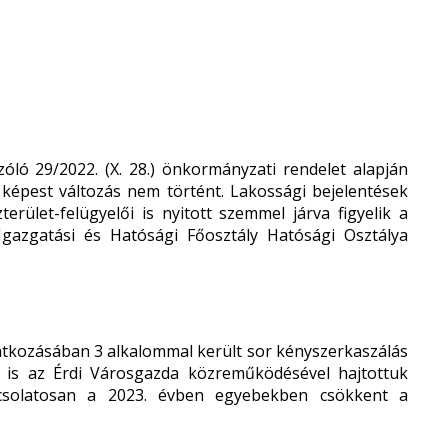
zóló 29/2022. (X. 28.) önkormányzati rendelet alapján
 képest változás nem történt. Lakossági bejelentések
erület-felügyelői is nyitott szemmel járva figyelik a
 Igazgatási és Hatósági Főosztály Hatósági Osztálya
natkozásában 3 alkalommal került sor kényszerkaszálás
n is az Érdi Városgazda közreműködésével hajtottuk
apcsolatosan a 2023. évben egyebekben csökkent a