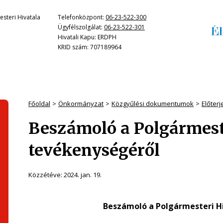
steri Hivatala
Telefonközpont:
06-23-522-300
Ügyfélszolgálat:
06-23-522-301
Hivatali Kapu: ERDPH
KRID szám: 707189964
Főoldal
Önkormányzat
Közgyűlési dokumentumok
Előter
Beszámoló a Polgármeste
tevékenységéről
Közzétéve:
2024. jan. 19.
Beszámoló a Polgármesteri Hi