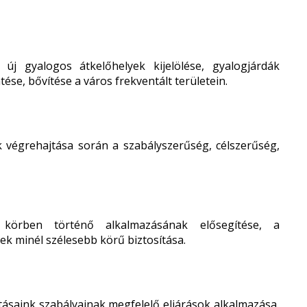
, új gyalogos átkelőhelyek kijelölése, gyalogjárdák
ése, bővítése a város frekventált területein.
k végrehajtása során a szabályszerűség, célszerűség,
 körben történő alkalmazásának elősegítése, a
ek minél szélesebb körű biztosítása.
ításaink szabályainak megfelelő eljárások alkalmazása,