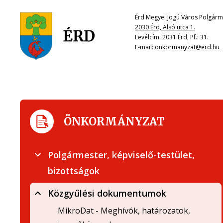
Érd Megyei Jogú Város Polgárme
2030 Érd, Alsó utca 1.
Levélcím: 2031 Érd, Pf.: 31.
E-mail:
onkormanyzat@erd.hu
ÖNKORMÁNYZAT
Polgármester, képviselő-testület,
bizottságok
Közgyűlési dokumentumok
MikroDat - Meghívók, határozatok,