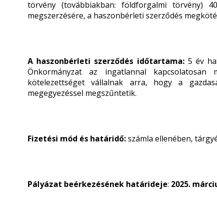
törvény (továbbiakban: földforgalmi törvény) 40
megszerzésére, a haszonbérleti szerződés megkötés
A haszonbérleti szerződés időtartama:
5 év hat
Önkormányzat az ingatlannal kapcsolatosan m
kötelezettséget vállalnak arra, hogy a gazda
megegyezéssel megszűntetik.
Fizetési mód és határidő:
számla ellenében, tárgyé
Pályázat beérkezésének határideje
:
2025. márciu