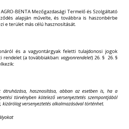
g) az AGRO-BENTA Mezőgazdasági Termelő és Szolgáltató
erződés alapján művelte, és továbbra is haszonbérbe
i e terület más célú hasznosítását.
ról és a vagyontárgyak feletti tulajdonosi jogok
ti rendelet (a továbbiakban:
vagyonrendelet
) 26. §
26. §
lkezik:
k átruházása, hasznosítása, abban az esetben is, ha a
gvetési törvényben kötelező versenyeztetés szempontjából
 kizárólag versenyeztetés alkalmazásával történhet.
ályokat