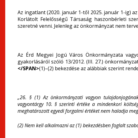
Az ingatlant (2020. január 1-től 2025. január 1-i
Korlátolt Felelősségű Társaság haszonbérleti sz
szeretné venni. Jelenleg az önkormányzat nem tervez
Az Érd Megyei Jogú Város Önkormányzata vagyoná
gyakorlásáról szóló 13/2012. (III. 27.) önkormányza
</SPAN>
(1)–(2) bekezdése az alábbiak szerint rende
„26. §
(1) Az önkormányzati vagyon tulajdonjogána
vagyontárgy 10. § szerinti értéke a mindenkori költsé
meghatározott egyedi forgalmi értéket nem haladja meg,
(2) Nem kell alkalmazni az (1) bekezdésben foglalt szab