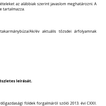
ételeket az alábbiak szerint javaslom meghatározni. A
te tartalmazza.
takarmánybúza/Ak/év aktuális tőzsdei árfolyamnak
szletes leírását.
rdőgazdasági földek forgalmáról szóló 2013. évi CXXII.