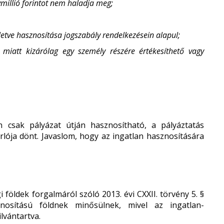
gymillió forintot nem haladja meg;
letve hasznosítása jogszabály rendelkezésein alapul;
 miatt kizárólag egy személy részére értékesíthető vagy
n csak pályázat útján hasznosítható, a pályáztatás
orlója dönt. Javaslom, hogy az ingatlan hasznosítására
földek forgalmáról szóló 2013. évi CXXII. törvény 5. §
nosítású földnek minősülnek, mivel az ingatlan-
lvántartva.