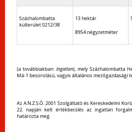
Százhalombatta
13 hektár
külterület 0212/38
8954 négyzetméter
(a továbbiakban:
Ingatlan
), mely Százhalombatta He
Má-1 besorolású, vagyis általános mezőgazdasági t
Az A.N.Z.S.Ó. 2001 Szolgáltató és Kereskedelmi Korlá
22. napján kelt értékbecslés az ingatlan forgal
határozta meg.