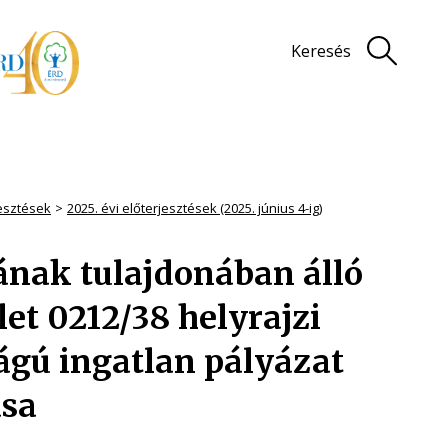
Keresés
jesztések
2025. évi előterjesztések (2025. június 4-ig)
nak tulajdonában álló
et 0212/38 helyrajzi
ágú ingatlan pályázat
ása