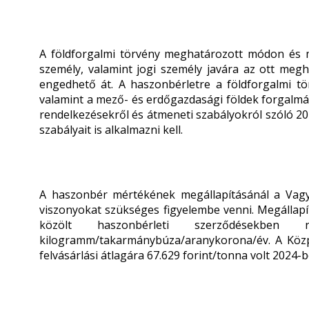
A földforgalmi törvény meghatározott módon és 
személy, valamint jogi személy javára az ott meg
engedhető át. A haszonbérletre a földforgalmi tö
valamint a mező- és erdőgazdasági földek forgalmár
rendelkezésekről és átmeneti szabályokról szóló 201
szabályait is alkalmazni kell.
A haszonbér mértékének megállapításánál a Vagyo
viszonyokat szükséges figyelembe venni. Megállapít
közölt haszonbérleti szerződésekben
kilogramm/takarmánybúza/aranykorona/év. A Közpo
felvásárlási átlagára 67.629 forint/tonna volt 2024-b