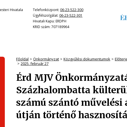
steri Hivatala
Telefonközpont:
06-23-522-300
Ügyfélszolgálat:
06-23-522-301
Hivatali Kapu: ERDPH
KRID szám: 707189964
Főoldal
Önkormányzat
Közgyűlési dokumentumok
Előter
2025. február 27
Érd MJV Önkormányzatá
Százhalombatta külterül
számú szántó művelési 
útján történő hasznosít