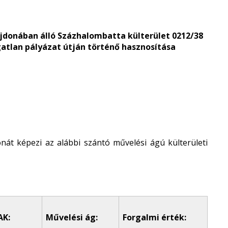
donában álló Százhalombatta külterület 0212/38
gatlan pályázat útján történő hasznosítása
át képezi az alábbi szántó művelési ágú külterületi
AK:
Művelési ág:
Forgalmi érték: