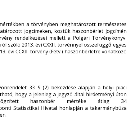
mértékben a törvényben meghatározott természetes
határozott jogcímeken, köztük haszonbérlet jogcímén
rvény rendelkezései mellett a Polgári Törvénykönyv,
ól szóló 2013. évi CXXII. törvénnyel összefüggő egyes
3. évi CCXII. törvény (Fétv.) haszonbérletre vonatkozó
nrendelet 33. § (2) bekezdése alapján a helyi piaci
ható, hogy a jelenleg a jegyző által hirdetményi úton
 rögzített haszonbér mértéke átlag 34
nti Statisztikai Hivatal honlapján a takarmánybúza
en.