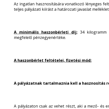
Az ingatlan hasznosítására vonatkozó lényeges felt
teljes pályázati kiírást a határozati javaslat mellékle
A minimális haszonbérleti díj:
34 kilogramm 
megfelelő pénzegyenértéke.
A haszonbérlet feltételei, fizetési mód:
A pályázatnak tartalmaznia kell a hasznosítás ré
A pályázaton csak az vehet részt, aki a mező- és e