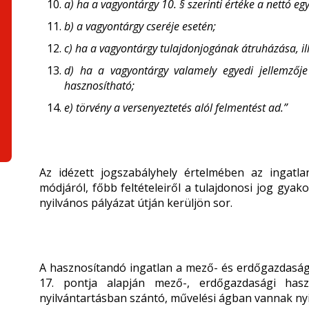
a) ha a vagyontárgy 10. § szerinti értéke a nettó e
b) a vagyontárgy cseréje esetén;
c) ha a vagyontárgy tulajdonjogának átruházása, il
d) ha a vagyontárgy valamely egyedi jellemzője
hasznosítható;
e) törvény a versenyeztetés alól felmentést ad.”
Az idézett jogszabályhely értelmében az ingatla
módjáról, főbb feltételeiről a tulajdonosi jog gyak
nyilvános pályázat útján kerüljön sor.
A hasznosítandó ingatlan a mező- és erdőgazdasági 
17. pontja alapján mező-, erdőgazdasági hasz
nyilvántartásban szántó, művelési ágban vannak nyi