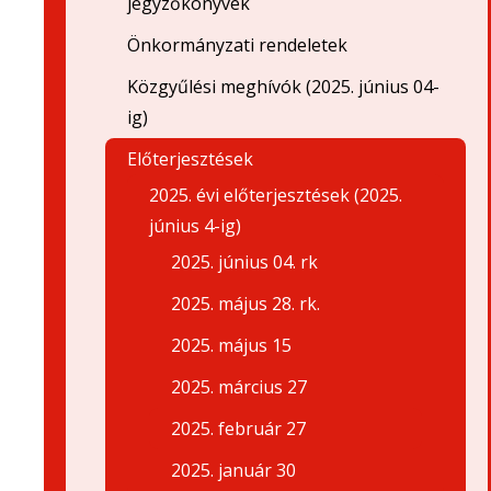
jegyzőkönyvek
Önkormányzati rendeletek
Közgyűlési meghívók (2025. június 04-
ig)
Előterjesztések
2025. évi előterjesztések (2025.
június 4-ig)
2025. június 04. rk
2025. május 28. rk.
2025. május 15
2025. március 27
2025. február 27
2025. január 30