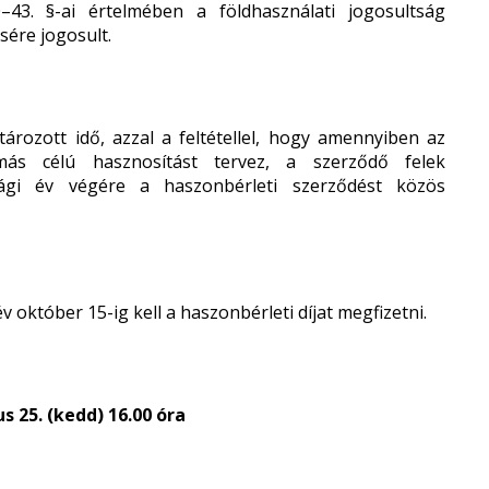
–43. §-ai
értelmében a földhasználati jogosultság
ére jogosult.
ározott idő, azzal a feltétellel, hogy amennyiben az
ás célú hasznosítást tervez, a szerződő felek
sági év végére a haszonbérleti szerződést közös
v október 15-ig kell a haszonbérleti díjat megfizetni.
s 25. (kedd) 16.00 óra