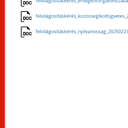
felvilágosításkérés_erdligetiforgalomsza
felvilágosításkérés_kozossegikoltsgvetes
felvilágosításkérés_nyilvanossag_2025022