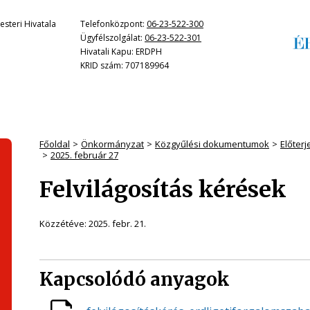
steri Hivatala
Telefonközpont:
06-23-522-300
Ügyfélszolgálat:
06-23-522-301
Hivatali Kapu: ERDPH
KRID szám: 707189964
Főoldal
Önkormányzat
Közgyűlési dokumentumok
Előter
2025. február 27
Felvilágosítás kérések
Közzétéve:
2025. febr. 21.
Kapcsolódó anyagok