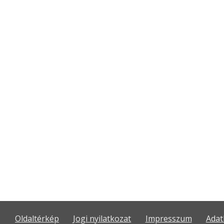
Oldaltérkép
Jogi nyilatkozat
Impresszum
Adat