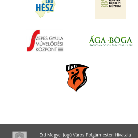
Érd Megyei Jogú Város Polgármesteri Hivatala