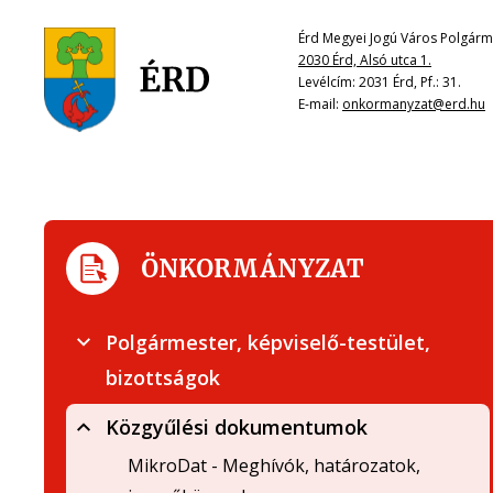
Érd Megyei Jogú Város Polgárme
2030 Érd, Alsó utca 1.
Levélcím: 2031 Érd, Pf.: 31.
E-mail:
onkormanyzat@erd.hu
ÖNKORMÁNYZAT
Polgármester, képviselő-testület,
bizottságok
Közgyűlési dokumentumok
MikroDat - Meghívók, határozatok,