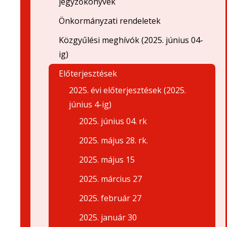
jegyzőkönyvek
Önkormányzati rendeletek
Közgyűlési meghívók (2025. június 04-
ig)
Előterjesztések
2025. évi előterjesztések (2025.
június 4-ig)
2025. június 04. rk
2025. május 28. rk.
2025. május 15
2025. március 27
2025. február 27
2025. január 30