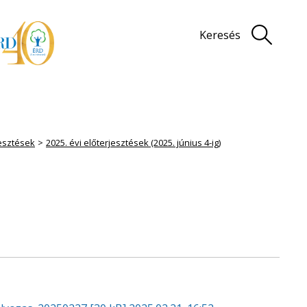
Keresés
jesztések
2025. évi előterjesztések (2025. június 4-ig)