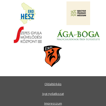
Oldaltérkép
Jogi nyilatkozat
Impresszum