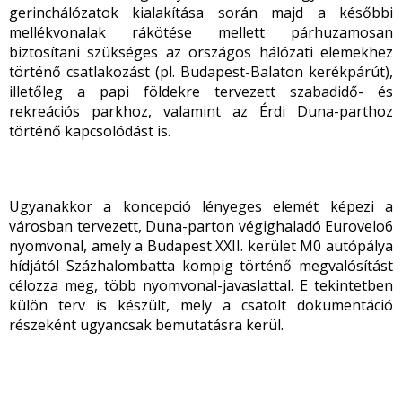
gerinchálózatok kialakítása során majd a későbbi
mellékvonalak rákötése mellett párhuzamosan
biztosítani szükséges az országos hálózati elemekhez
történő csatlakozást (pl. Budapest-Balaton kerékpárút),
illetőleg a papi földekre tervezett szabadidő- és
rekreációs parkhoz, valamint az Érdi Duna-parthoz
történő kapcsolódást is.
Ugyanakkor a koncepció lényeges elemét képezi a
városban tervezett, Duna-parton végighaladó Eurovelo6
nyomvonal, amely a Budapest XXII. kerület M0 autópálya
hídjától Százhalombatta kompig történő megvalósítást
célozza meg, több nyomvonal-javaslattal. E tekintetben
külön terv is készült, mely a csatolt dokumentáció
részeként ugyancsak bemutatásra kerül.