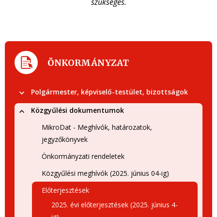
szükséges.
ÖNKORMÁNYZAT
Polgármester, képviselő-testület, bizottságok
Közgyűlési dokumentumok
MikroDat - Meghívók, határozatok,
jegyzőkönyvek
Önkormányzati rendeletek
Közgyűlési meghívók (2025. június 04-ig)
Előterjesztések
2025. évi előterjesztések (2025. június 4-
ig)