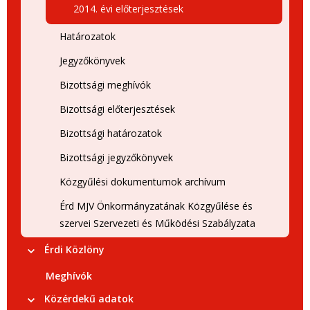
2014. évi előterjesztések
Határozatok
Jegyzőkönyvek
Bizottsági meghívók
Bizottsági előterjesztések
Bizottsági határozatok
Bizottsági jegyzőkönyvek
Közgyűlési dokumentumok archívum
Érd MJV Önkormányzatának Közgyűlése és
szervei Szervezeti és Működési Szabályzata
Érdi Közlöny
Meghívók
Közérdekű adatok