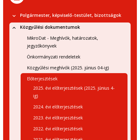
Polgármester, képviselő-testület, bizottságok
Közgyűlési dokumentumok
MikroDat - Meghívók, határozatok,
jegyzőkönyvek
Önkormányzati rendeletek
Közgyűlési meghívók (2025. június 04-ig)
Előterjesztések
2025. évi előterjesztések (2025. június 4-
ig)
2024. évi előterjesztések
2023. évi előterjesztések
2022. évi előterjesztések
2021. évi előterjesztések