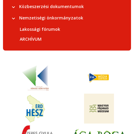
Közbeszerzési dokumentumok
Nemzetiségi önkormányzatok
Lakossági fórumok
ARCHÍVUM