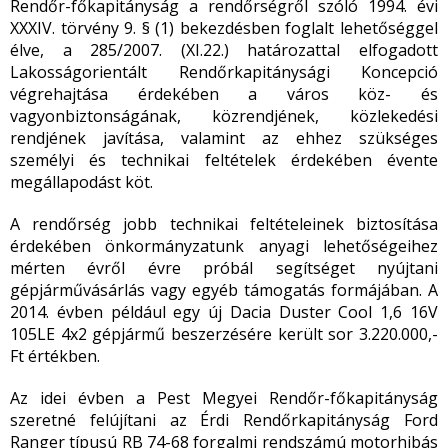
Rendőr-főkapitányság a rendőrségről szóló 1994. évi
XXXIV. törvény 9. § (1) bekezdésben foglalt lehetőséggel
élve, a 285/2007. (XI.22.) határozattal elfogadott
Lakosságorientált Rendőrkapitánysági Koncepció
végrehajtása érdekében a város köz- és
vagyonbiztonságának, közrendjének, közlekedési
rendjének javítása, valamint az ehhez szükséges
személyi és technikai feltételek érdekében évente
megállapodást köt.
A rendőrség jobb technikai feltételeinek biztosítása
érdekében önkormányzatunk anyagi lehetőségeihez
mérten évről évre próbál segítséget nyújtani
gépjárművásárlás vagy egyéb támogatás formájában. A
2014. évben például egy új Dacia Duster Cool 1,6 16V
105LE 4x2 gépjármű beszerzésére került sor 3.220.000,-
Ft értékben.
Az idei évben a Pest Megyei Rendőr-főkapitányság
szeretné felújítani az Érdi Rendőrkapitányság Ford
Ranger típusú RB 74-68 forgalmi rendszámú motorhibás