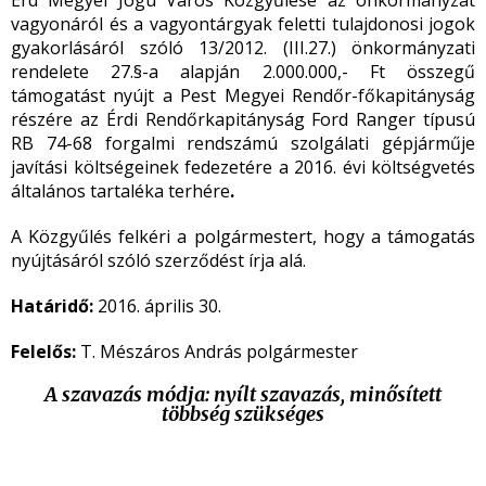
Érd Megyei Jogú Város Közgyűlése az önkormányzat
vagyonáról és a vagyontárgyak feletti tulajdonosi jogok
gyakorlásáról szóló 13/2012. (III.27.) önkormányzati
rendelete 27.§-a alapján 2.000.000,- Ft összegű
támogatást nyújt a Pest Megyei Rendőr-főkapitányság
részére az Érdi Rendőrkapitányság Ford Ranger típusú
RB 74-68 forgalmi rendszámú szolgálati gépjárműje
javítási költségeinek fedezetére a 2016. évi költségvetés
általános tartaléka terhére
.
A Közgyűlés felkéri a polgármestert, hogy a támogatás
nyújtásáról szóló szerződést írja alá.
Határidő:
2016. április 30.
Felelős:
T. Mészáros András polgármester
A szavazás módja
:
nyílt
szavazás,
minősített
többség
szükséges