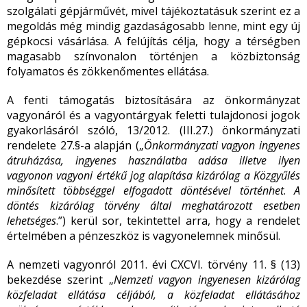
szolgálati gépjárművét, mivel tájékoztatásuk szerint ez a
megoldás még mindig gazdaságosabb lenne, mint egy új
gépkocsi vásárlása. A felújítás célja, hogy a térségben
magasabb színvonalon történjen a közbiztonság
folyamatos és zökkenőmentes ellátása.
A fenti támogatás biztosítására az önkormányzat
vagyonáról és a vagyontárgyak feletti tulajdonosi jogok
gyakorlásáról szóló, 13/2012. (III.27.) önkormányzati
rendelete 27.§-a alapján („
Önkormányzati vagyon ingyenes
átruházása, ingyenes használatba adása illetve ilyen
vagyonon vagyoni értékű jog alapítása kizárólag a Közgyűlés
minősített többséggel elfogadott döntésével történhet
.
A
döntés kizárólag törvény által meghatározott esetben
lehetséges
.”) kerül sor, tekintettel arra, hogy a rendelet
értelmében a pénzeszköz is vagyonelemnek minősül.
A nemzeti vagyonról 2011. évi CXCVI. törvény 11. § (13)
bekezdése szerint „
Nemzeti vagyon ingyenesen kizárólag
közfeladat ellátása céljából, a közfeladat ellátásához