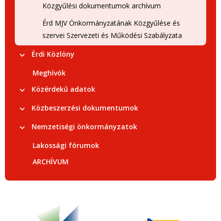
Közgyűlési dokumentumok archívum
Érd MJV Önkormányzatának Közgyűlése és
szervei Szervezeti és Működési Szabályzata
Érdi Közlöny
Meghívók
Közérdekű adatok
Közbeszerzési dokumentumok
Nemzetiségi önkormányzatok
Lakossági fórumok
ARCHÍVUM