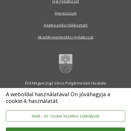
Jogi nyilatkozat
Impresszum
Adatkezelési tájékoztató
Akadálymentesítési nyilatkozat
Érd Megyei Jogú Város Polgármesteri Hivatala
2030 Érd, Alsó utca 1.
A weboldal használatával Ön jóváhagyja a
Levélcím: 2031 Érd, Pf.: 31
cookie-k használatát.
E-mail:
onkormanyzat@erd.hu
Telefonközpont:
06-23-522-300
Ügyfélszolgálat:
06-23-522-301
Adat-, és cookie kezelési szabályzat
Hivatali Kapu: ERDPH
KRID szám: 707189964