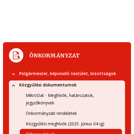
ÖNKORMÁNYZAT
Polgármester, képviselő-testület, bizottságok
Közgyűlési dokumentumok
MikroDat - Meghívók, határozatok,
jegyzőkönyvek
Önkormányzati rendeletek
Közgyűlési meghívók (2025. június 04-ig)