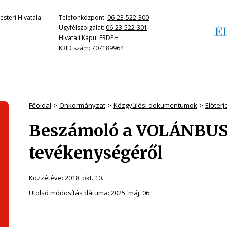
steri Hivatala
Telefonközpont:
06-23-522-300
Ügyfélszolgálat:
06-23-522-301
Hivatali Kapu: ERDPH
KRID szám: 707189964
Főoldal
Önkormányzat
Közgyűlési dokumentumok
Előter
Beszámoló a VOLÁNBUSZ
tevékenységéről
Közzétéve:
2018. okt. 10.
Utolsó módosítás dátuma:
2025. máj. 06.