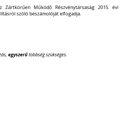
z Zártkörűen Működő Részvénytársaság 2015. évi
ításról szóló beszámolóját elfogadja.
zás,
egyszerű
többség szükséges.