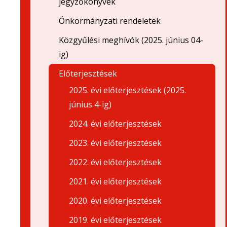
jegyzőkönyvek
Önkormányzati rendeletek
Közgyűlési meghívók (2025. június 04-
ig)
Előterjesztések
2025. évi előterjesztések (2025.
június 4-ig)
2024. évi előterjesztések
2023. évi előterjesztések
2022. évi előterjesztések
2021. évi előterjesztések
2020. évi előterjesztések
2019. évi előterjesztések