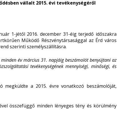
ződésben vállalt 2015. évi tevékenységéről
uár 1-jétől 2016. december 31-éig terjedő időszakra
Zártkörűen Működő Részvénytársasággal az Érd város
nd szerinti személyszállításra.
s minden év március 31. napjáig beszámolót benyújtani az
szolgáltatási tevékenységének mennyiségi, minőségi, és
ató megküldte a 2015. évre vonatkozó beszámolóját,
ésével összefüggő minden lényeges tény és körülmény