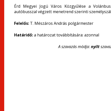
Érd Megyei Jogú Város Közgyűlése a Volánbus
autóbusszal végzett menetrend szerinti személyszáll
Felelős:
T. Mészáros András polgármester
Határidő:
a határozat továbbítására: azonnal
A szavazás módja:
nyílt
szava