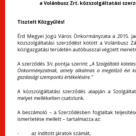
a Volánbusz Zrt. közszolgáltatási szer
Tisztelt Közgyűlés!
Érd Megyei Jogú Város Önkormányzata a 2015. jan
közszolgáltatási szerződést kötött a Volánbusz 
közigazgatási területén autóbusszal végzett menetre
A szerződés 3/c pontja szerint:
„A Szolgáltató kötele
Önkormányzatnak, amely alkalmas a megelőző évi köz
gazdasági szempontú értékelésére.”
A közszolgáltatási szerződés alapján a Szolgált
melyet mellékelten csatolunk.
A beszámoló – a Szerződésben foglaltak teljesít
ismertetése mellett – tartalmazza az:
- az indított járatok számát,