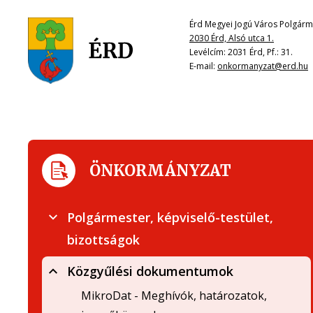
Érd Megyei Jogú Város Polgárme
2030 Érd, Alsó utca 1.
Levélcím: 2031 Érd, Pf.: 31.
E-mail:
onkormanyzat@erd.hu
ÖNKORMÁNYZAT
Polgármester, képviselő-testület,
bizottságok
Közgyűlési dokumentumok
MikroDat - Meghívók, határozatok,