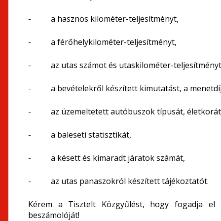
- a hasznos kilométer-teljesítményt,
- a férőhelykilométer-teljesítményt,
- az utas számot és utaskilométer-teljesítményt
- a bevételekről készített kimutatást, a menetdíjb
- az üzemeltetett autóbuszok típusát, életkorát,
- a baleseti statisztikát,
- a késett és kimaradt járatok számát,
- az utas panaszokról készített tájékoztatót.
Kérem a Tisztelt Közgyűlést, hogy fogadja el 
beszámolóját!