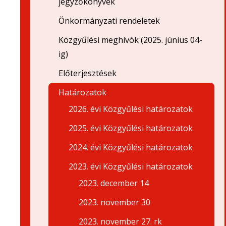
jegyzőkönyvek
Önkormányzati rendeletek
Közgyűlési meghívók (2025. június 04-
ig)
Előterjesztések
Határozatok
2026. évi Közgyűlési határozatok
2025. évi Közgyűlési határozatok
2024. évi Közgyűlési határozatok
2023. évi Közgyűlési határozatok
2023. december 14
2023. november 30
2023. november 27. rk