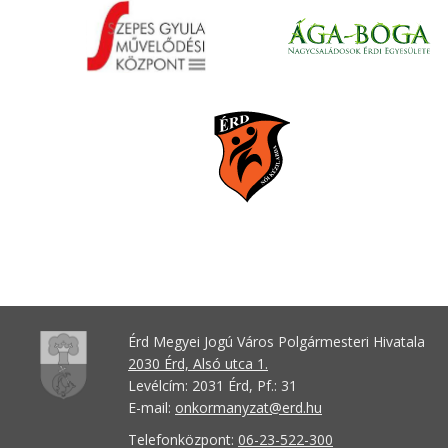
Érd Megyei Jogú Város Polgármesteri Hivatala
2030 Érd, Alsó utca 1.
Levélcím: 2031 Érd, Pf.: 31
E-mail:
onkormanyzat@erd.hu
Telefonközpont:
06-23-522-300