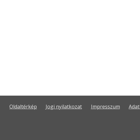
Oldaltérkép
Jogi nyilatkozat
Impresszum
Adat