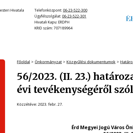
steri Hivatala
Telefonközpont:
06-23-522-300
Ügyfélszolgálat:
06-23-522-301
Hivatali Kapu: ERDPH
KRID szám: 707189964
Főoldal
Önkormányzat
Közgyűlési dokumentumok
Határo
56/2023. (II. 23.) határo
évi tevékenységéről szó
Közzétéve:
2023. febr. 27.
Érd Megyei Jogú Város Ö