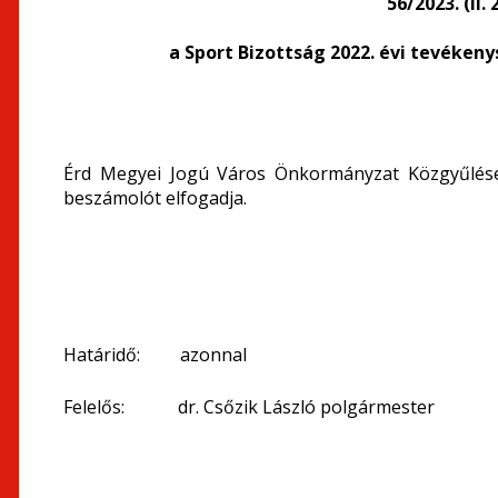
56/2023. (II.
a Sport Bizottság 2022. évi
tevékenys
Érd Megyei Jogú Város Önkormányzat Közgyűlése 
beszámolót elfogadja.
Határidő: azonnal
Felelős: dr. Csőzik László polgármester