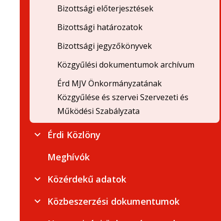
Bizottsági előterjesztések
Bizottsági határozatok
Bizottsági jegyzőkönyvek
Közgyűlési dokumentumok archívum
Érd MJV Önkormányzatának
Közgyűlése és szervei Szervezeti és
Működési Szabályzata
Érdi Közlöny
Meghívók
Közérdekű adatok
Közbeszerzési dokumentumok