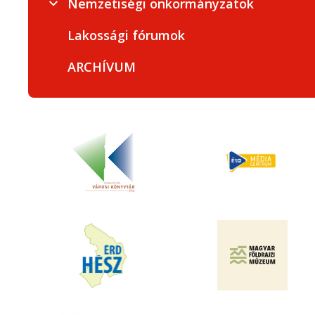
Nemzetiségi önkormányzatok
Lakossági fórumok
ARCHÍVUM