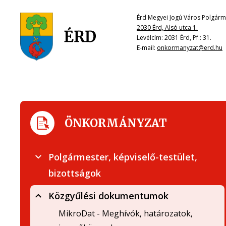
Érd Megyei Jogú Város Polgárme
2030 Érd, Alsó utca 1.
Levélcím: 2031 Érd, Pf.: 31.
E-mail:
onkormanyzat@erd.hu
ÖNKORMÁNYZAT
Polgármester, képviselő-testület,
bizottságok
Közgyűlési dokumentumok
MikroDat - Meghívók, határozatok,