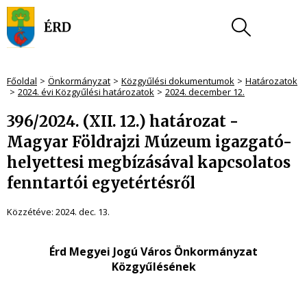
Főoldal
Önkormányzat
Közgyűlési dokumentumok
Határozatok
2024. évi Közgyűlési határozatok
2024. december 12.
396/2024. (XII. 12.) határozat -
Magyar Földrajzi Múzeum igazgató-
helyettesi megbízásával kapcsolatos
fenntartói egyetértésről
Közzétéve:
2024. dec. 13.
Érd Megyei Jogú Város Önkormányzat
Közgyűlésének