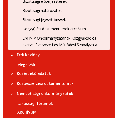
Bizottsági előterjesztések
Bizottsági határozatok
Bizottsági jegyzőkönyvek
Közgyűlési dokumentumok archívum
Érd MJV Önkormányzatának Közgyűlése és
szervei Szervezeti és Működési Szabályzata
Érdi Közlöny
Meghívók
Közérdekű adatok
Közbeszerzési dokumentumok
Nemzetiségi önkormányzatok
Lakossági fórumok
ARCHÍVUM