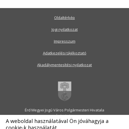
Oldaltérkép
Jogi nyilatkozat
Impresszum
Adatkezelési tájékoztató
Akadálymentesítési nyilatkozat
Érd Megyei Jogú Város Polgármesteri Hivatala
2030 Érd, Alsó utca 1.
A weboldal használatával Ön jóváhagyja a
Levélcím: 2031 Érd, Pf.: 31
cookie-k használatát.
E-mail:
onkormanyzat@erd.hu