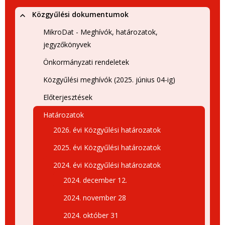
Közgyűlési dokumentumok
MikroDat - Meghívók, határozatok,
jegyzőkönyvek
Önkormányzati rendeletek
Közgyűlési meghívók (2025. június 04-ig)
Előterjesztések
Határozatok
2026. évi Közgyűlési határozatok
2025. évi Közgyűlési határozatok
2024. évi Közgyűlési határozatok
2024. december 12.
2024. november 28
2024. október 31