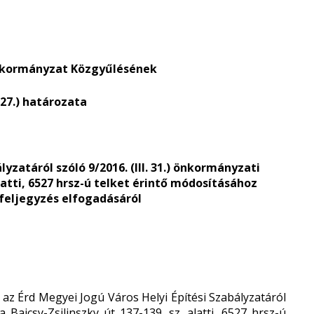
nkormányzat Közgyűlésének
. 27.) határozata
lyzatáról szóló 9/2016. (III. 31.) önkormányzati
alatti, 6527 hrsz-ú telket érintő módosításához
 feljegyzés elfogadásáról
z Érd Megyei Jogú Város Helyi Építési Szabályzatáról
a Bajcsy-Zsilinszky út 137-139. sz. alatti, 6527 hrsz-ú