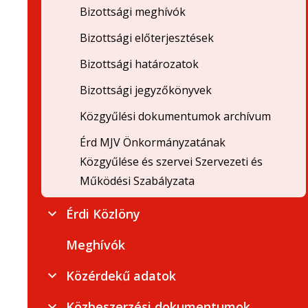
Bizottsági meghívók
Bizottsági előterjesztések
Bizottsági határozatok
Bizottsági jegyzőkönyvek
Közgyűlési dokumentumok archívum
Érd MJV Önkormányzatának
Közgyűlése és szervei Szervezeti és
Működési Szabályzata
Érdi Közlöny
Meghívók
Közérdekű adatok
Közbeszerzési dokumentumok