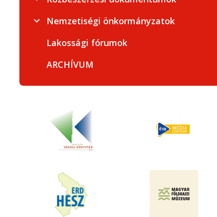
Nemzetiségi önkormányzatok
Lakossági fórumok
ARCHÍVUM