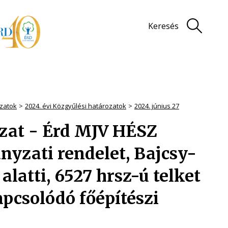
Keresés
zatok
2024. évi Közgyűlési határozatok
2024. június 27
rozat - Érd MJV HÉSZ
ányzati rendelet, Bajcsy-
 alatti, 6527 hrsz-ú telket
pcsolódó főépítészi