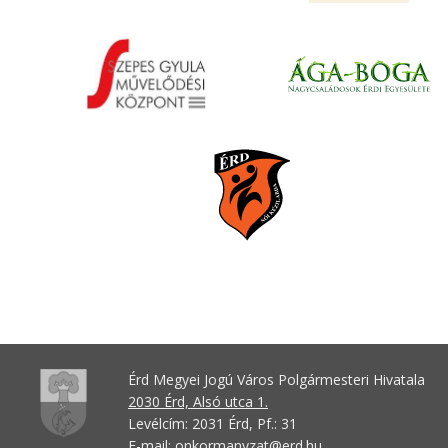
Érd Megyei Jogú Város Polgármesteri Hivatala
2030 Érd, Alsó utca 1.
Levélcím: 2031 Érd, Pf.: 31
E-mail:
onkormanyzat@erd.hu