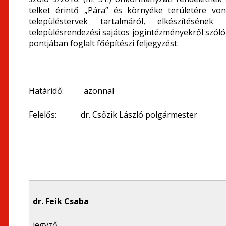
telket érintő „Pára” és környéke területére vo
településtervek tartalmáról, elkészítéséne
településrendezési sajátos jogintézményekről szóló 4
pontjában foglalt főépítészi feljegyzést.
Határidő: azonnal
Felelős: dr. Csőzik László polgármester
dr. Feik Csaba
jegyző