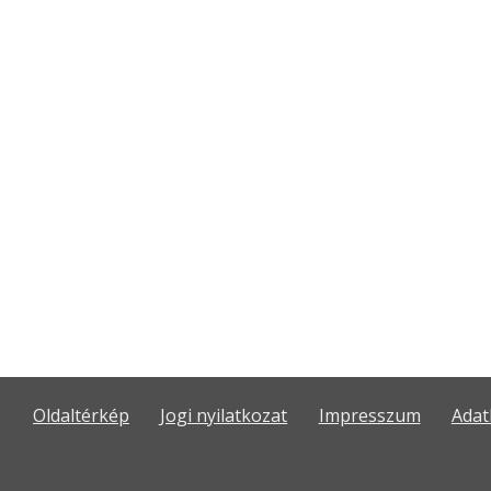
Oldaltérkép
Jogi nyilatkozat
Impresszum
Adat