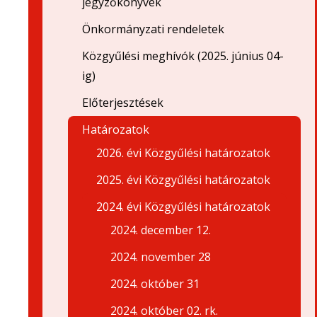
jegyzőkönyvek
Önkormányzati rendeletek
Közgyűlési meghívók (2025. június 04-
ig)
Előterjesztések
Határozatok
2026. évi Közgyűlési határozatok
2025. évi Közgyűlési határozatok
2024. évi Közgyűlési határozatok
2024. december 12.
2024. november 28
2024. október 31
2024. október 02. rk.