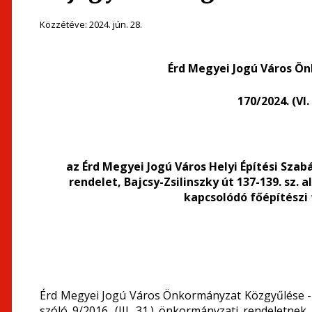
Közzétéve:
2024. jún. 28.
Érd Megyei Jogú Város Ö
170/2024. (VI
az Érd Megyei Jogú Város Helyi Építési Szabá
rendelet, Bajcsy-Zsilinszky út 137-139. sz. 
kapcsolódó főépítészi
Érd Megyei Jogú Város Önkormányzat Közgyűlése - a
szóló 9/2016. (III. 31.) önkormányzati rendeletnek 