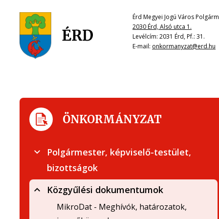
Érd Megyei Jogú Város Polgárme
2030 Érd, Alsó utca 1.
Levélcím: 2031 Érd, Pf.: 31.
E-mail:
onkormanyzat@erd.hu
ÖNKORMÁNYZAT
Polgármester, képviselő-testület,
bizottságok
Közgyűlési dokumentumok
MikroDat - Meghívók, határozatok,