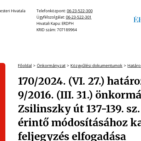
steri Hivatala
Telefonközpont:
06-23-522-300
Ügyfélszolgálat:
06-23-522-301
Hivatali Kapu: ERDPH
KRID szám: 707189964
Főoldal
Önkormányzat
Közgyűlési dokumentumok
Határo
170/2024. (VI. 27.) hatá
9/2016. (III. 31.) önkorm
Zsilinszky út 137-139. sz.
érintő módosításához ka
feljegyzés elfogadása