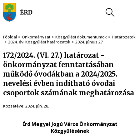
Főoldal
Önkormányzat
Közgyűlési dokumentumok
Határozatok
2024. évi Közgyűlési határozatok
2024. június 27
172/2024. (VI. 27.) határozat -
önkormányzat fenntartásában
működő óvodákban a 2024/2025.
nevelési évben indítható óvodai
csoportok számának meghatározása
Közzétéve:
2024. jún. 28.
Érd Megyei Jogú Város Önkormányzat
Közgyűlésének