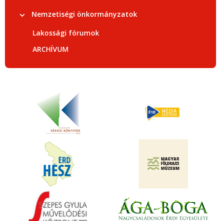
Nemzetiségi önkormányzatok
Lakossági fórumok
ARCHÍVUM