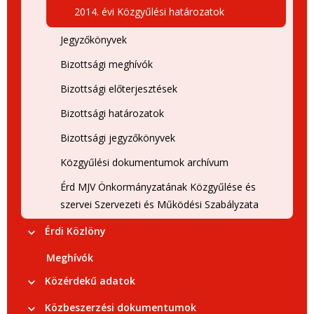
2014. évi Közgyűlési határozatok
Jegyzőkönyvek
Bizottsági meghívók
Bizottsági előterjesztések
Bizottsági határozatok
Bizottsági jegyzőkönyvek
Közgyűlési dokumentumok archívum
Érd MJV Önkormányzatának Közgyűlése és
szervei Szervezeti és Működési Szabályzata
Érdi Közlöny
Meghívók
Közérdekű adatok
Közbeszerzési dokumentumok