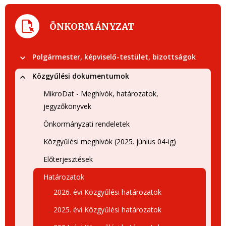
ÖNKORMÁNYZAT
Polgármester, képviselő-testület, bizottságok
Közgyűlési dokumentumok
MikroDat - Meghívók, határozatok,
jegyzőkönyvek
Önkormányzati rendeletek
Közgyűlési meghívók (2025. június 04-ig)
Előterjesztések
Határozatok
2026. évi Közgyűlési határozatok
2025. évi Közgyűlési határozatok