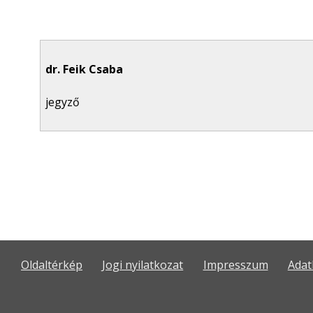
dr. Feik Csaba
jegyző
Oldaltérkép
Jogi nyilatkozat
Impresszum
Adat