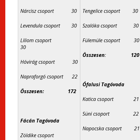
Nárcisz csoport 30
Tengelice csoport 30
Levendula csoport 30
Szalóka csoport 30
Liliom csoport
Fülemüle csoport 30
30
Összesen
:
120
Hóvirág csoport 30
Napraforgó csoport 22
Ófalusi Tagóvoda
Összesen: 172
Katica csoport 21
Süni csoport 22
Fácán Tagóvoda
Napocska csoport 21
Zöldike csoport