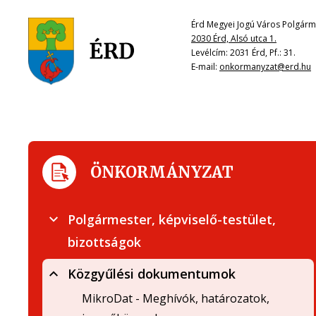
Érd Megyei Jogú Város Polgárme
2030 Érd, Alsó utca 1.
Levélcím: 2031 Érd, Pf.: 31.
E-mail:
onkormanyzat@erd.hu
ÖNKORMÁNYZAT
Polgármester, képviselő-testület,
bizottságok
Közgyűlési dokumentumok
MikroDat - Meghívók, határozatok,