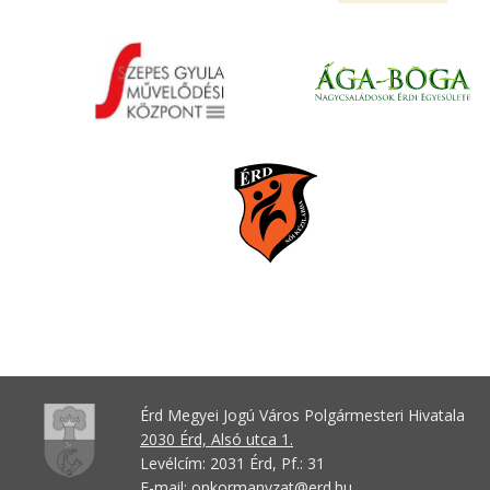
Érd Megyei Jogú Város Polgármesteri Hivatala
2030 Érd, Alsó utca 1.
Levélcím: 2031 Érd, Pf.: 31
E-mail:
onkormanyzat@erd.hu