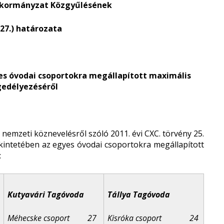
nkormányzat Közgyűlésének
. 27.) határozata
yes óvodai csoportokra megállapított maximális
edélyezéséről
emzeti köznevelésről szóló 2011. évi CXC. törvény 25.
tekintetében az egyes óvodai csoportokra megállapított
:
Kutyavári Tagóvoda
Tállya Tagóvoda
Méhecske csoport 27
Kisróka csoport 24