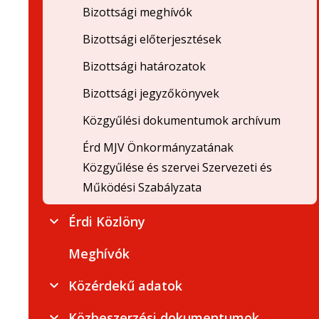
Bizottsági meghívók
Bizottsági előterjesztések
Bizottsági határozatok
Bizottsági jegyzőkönyvek
Közgyűlési dokumentumok archívum
Érd MJV Önkormányzatának
Közgyűlése és szervei Szervezeti és
Működési Szabályzata
Érdi Közlöny
Meghívók
Közérdekű adatok
Közbeszerzési dokumentumok