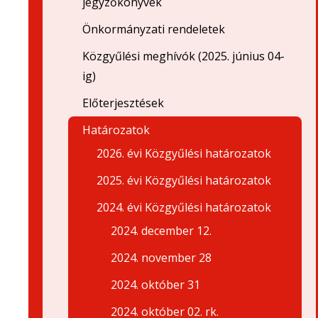
jegyzőkönyvek
Önkormányzati rendeletek
Közgyűlési meghívók (2025. június 04-
ig)
Előterjesztések
Határozatok
2026. évi Közgyűlési határozatok
2025. évi Közgyűlési határozatok
2024. évi Közgyűlési határozatok
2024. december 12.
2024. november 28
2024. október 31
2024. október 02. rk.