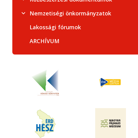
Nemzetiségi önkormányzatok
Lakossági fórumok
ARCHÍVUM