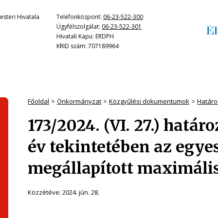
steri Hivatala
Telefonközpont:
06-23-522-300
Ügyfélszolgálat:
06-23-522-301
Hivatali Kapu: ERDPH
KRID szám: 707189964
Főoldal
Önkormányzat
Közgyűlési dokumentumok
Határo
173/2024. (VI. 27.) határ
év tekintetében az egye
megállapított maximáli
Közzétéve:
2024. jún. 28.