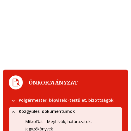
ÖNKORMÁNYZAT
Polgármester, képviselő-testület, bizottságok
Közgyűlési dokumentumok
MikroDat - Meghívók, határozatok,
jegyzőkönyvek