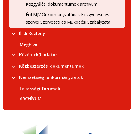
Közgyűlési dokumentumok archívum
Érd MJV Önkormányzatának Közgyűlése és
szervei Szervezeti és Működési Szabályzata
Érdi Közlöny
Meghívók
Közérdekű adatok
Közbeszerzési dokumentumok
Nemzetiségi önkormányzatok
Lakossági fórumok
ARCHÍVUM