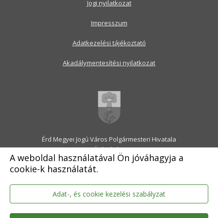
Jogi nyilatkozat
Impresszum
Adatkezelési tájékoztató
Akadálymentesítési nyilatkozat
Érd Megyei Jogú Város Polgármesteri Hivatala
2030 Érd, Alsó utca 1.
A weboldal használatával Ön jóváhagyja a
Levélcím: 2031 Érd, Pf.: 31
cookie-k használatát.
E-mail:
onkormanyzat@erd.hu
Telefonközpont:
06-23-522-300
Ügyfélszolgálat:
06-23-522-301
Adat-, és cookie kezelési szabályzat
Hivatali Kapu: ERDPH
KRID szám: 707189964