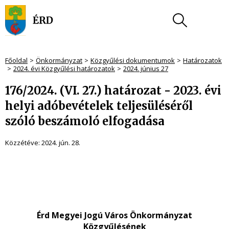
Főoldal
Önkormányzat
Közgyűlési dokumentumok
Határozatok
2024. évi Közgyűlési határozatok
2024. június 27
176/2024. (VI. 27.) határozat - 2023. évi
helyi adóbevételek teljesüléséről
szóló beszámoló elfogadása
Közzétéve:
2024. jún. 28.
Érd Megyei Jogú Város Önkormányzat
Közgyűlésének