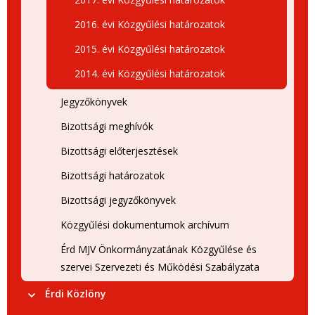
2016. évi Közgyűlési határozatok
2015. évi Közgyűlési határozatok
2014. évi Közgyűlési határozatok
Jegyzőkönyvek
Bizottsági meghívók
Bizottsági előterjesztések
Bizottsági határozatok
Bizottsági jegyzőkönyvek
Közgyűlési dokumentumok archívum
Érd MJV Önkormányzatának Közgyűlése és
szervei Szervezeti és Működési Szabályzata
Érdi Közlöny