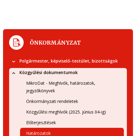
ÖNKORMÁNYZAT
Polgármester, képviselő-testület, bizottságok
Közgyűlési dokumentumok
MikroDat - Meghívók, határozatok,
jegyzőkönyvek
Önkormányzati rendeletek
Közgyűlési meghívók (2025. június 04-ig)
Előterjesztések
Határozatok