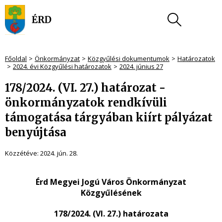
Főoldal
Önkormányzat
Közgyűlési dokumentumok
Határozatok
2024. évi Közgyűlési határozatok
2024. június 27
178/2024. (VI. 27.) határozat -
önkormányzatok rendkívüli
támogatása tárgyában kiírt pályázat
benyújtása
Közzétéve:
2024. jún. 28.
Érd Megyei Jogú Város Önkormányzat
Közgyűlésének
178/2024. (VI. 27.) határozata