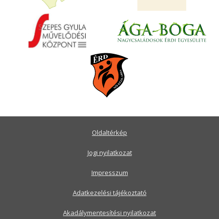
Oldaltérkép
Jogi nyilatkozat
Impresszum
Adatkezelési tájékoztató
Akadálymentesítési nyilatkozat