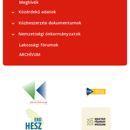
Meghívók
Közérdekű adatok
Közbeszerzési dokumentumok
Nemzetiségi önkormányzatok
Lakossági fórumok
ARCHÍVUM